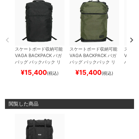
スケートボード収納可能
スケートボード収納可能
スケー
VAGA BACKPACK
バガ
VAGA BACKPACK
バガ
VAGA 
バッグ バックパック リ
バッグ バックパック リ
バッグ
ュック
WEDGE 3G
BLA
ュック
WEDGE 3G
DAR
ュック
¥
15,400
¥
15,400
¥
1
(税込)
(税込)
CK
スケートボード スケ
K OLIVE
スケートボード
CK
スケ
ボー
スケボー
ボー
閲覧した商品