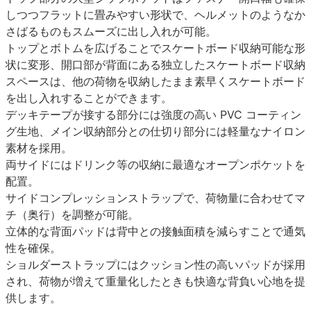
しつつフラットに畳みやすい形状で、ヘルメットのようなか
さばるものもスムーズに出し入れが可能。
トップとボトムを広げることでスケートボード収納可能な形
状に変形、開口部が背面にある独立したスケートボード収納
スペースは、他の荷物を収納したまま素早くスケートボード
を出し入れすることができます。
デッキテープが接する部分には強度の高い PVC コーティン
グ生地、メイン収納部分との仕切り部分には軽量なナイロン
素材を採用。
両サイドにはドリンク等の収納に最適なオープンポケットを
配置。
サイドコンプレッションストラップで、荷物量に合わせてマ
チ（奥行）を調整が可能。
立体的な背面パッドは背中との接触面積を減らすことで通気
性を確保。
ショルダーストラップにはクッション性の高いパッドが採用
され、荷物が増えて重量化したときも快適な背負い心地を提
供します。