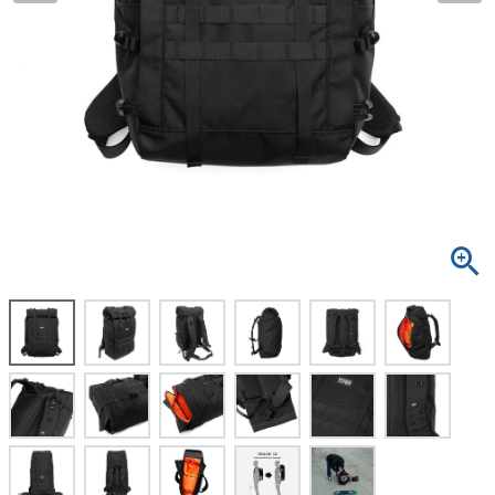
ボーンズ STF（エスティーエフ）
スケートパーク情報
特定商取引法に基づく表記
7.9inch
8.0inch
58mm
25cm
ボルト
ショーツ
パウエルペラルタ DF（ドラゴンフォーミュ
ラ）
8.0inch
8.1inch
59mm
25.5cm
パーツ・その他
長袖ボタンシャツ
ソフトウィール（クルーザー）
8.1inch
8.2inch
60mm
26cm
足回りセット（トラック・ウィールセット）
7分袖シャツ・ラグラン
8.2inch
8.3inch
62mm
26.5cm
ヘルメット・パッド
半袖シャツ
8.3inch
8.4inch
63mm
27cm
練習用アイテム（初心者におすすめ）
キャップ
8.4inch
8.5inch
64mm
27.5cm
スケートケース・バッグ
ソックス
8.5inch
8.6inch
65mm
28cm
メディア（雑誌・DVD・CD）
アンダーウエア
8.6inch
8.7inch
70mm
28.5cm
サイズの測り方
8.7inch
8.8inch
72mm
29cm