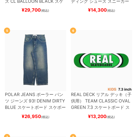
ズ
CL BALLOON
BLACK
スケ
ディング
シューズ スニーカー
ートボード スケボー
スーパースター
SUPERSTAR A
¥
29,700
¥
14,300
(税込)
(税込)
DV
BLACK/WHITE/WHITE
G
W6931
スケートボード スケボ
ー
5
6
POLAR JEANS
ポーラー
パン
REAL DECK
リアル
デッキ（子
ツ ジーンズ
93! DENIM
DIRTY
供用）
TEAM
CLASSIC OVAL
BLUE
スケートボード スケボー
GREEN 7.3
スケートボード ス
ケボー
¥
26,950
¥
13,200
(税込)
(税込)
7
8