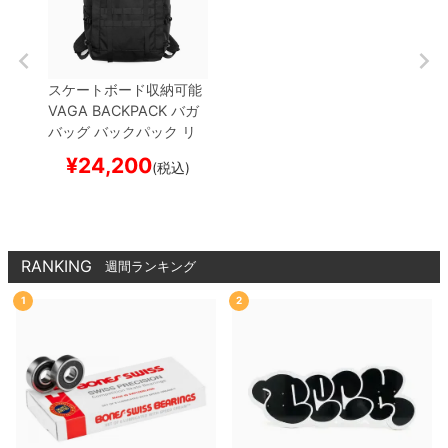
スケートボード収納可能
VAGA BACKPACK
バガ
バッグ バックパック リ
ュック
STEALTH 3G
BL
¥
24,200
(税込)
ACK
スケートボード ス
ケボー
RANKING
週間ランキング
1
2