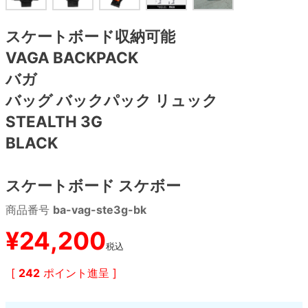
8.8inch
8.9inch
75mm
29.5cm
スケートボード収納可能
VAGA BACKPACK
8.9inch
9.0inch以上
110mm
30cm
バガ
バッグ バックパック リュック
9.0inch以上
STEALTH 3G
シェイプデッキ
BLACK
高性能デッキ
スケートボード スケボー
商品番号
ba-vag-ste3g-bk
¥
24,200
税込
[
242
ポイント進呈 ]