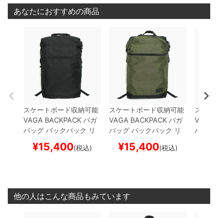
あなたにおすすめの商品
スケートボード収納可能
スケートボード収納可能
スケー
VAGA BACKPACK
バガ
VAGA BACKPACK
バガ
VAGA 
バッグ バックパック リ
バッグ バックパック リ
バッグ
ュック
WEDGE 3G
BLA
ュック
WEDGE 3G
DAR
ュック
¥
15,400
¥
15,400
¥
1
(税込)
(税込)
CK
スケートボード スケ
K OLIVE
スケートボード
CK
スケ
ボー
スケボー
ボー
他の人はこんな商品もみています