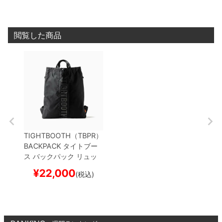
閲覧した商品
TIGHTBOOTH（TBPR）
BACKPACK
タイトブー
ス
バックパック リュッ
ク
LOGO KNAPSAC
BL
¥
22,000
(税込)
ACK
スケートボード ス
ケボー