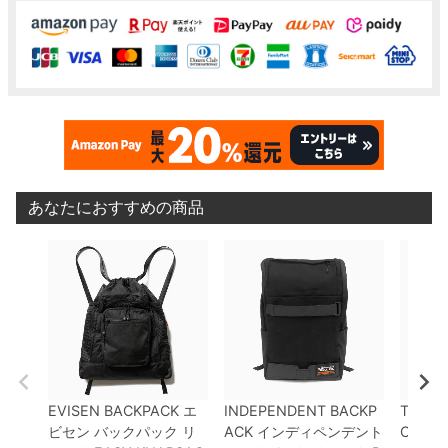
あなたにおすすめの商品
EVISEN BACKPACK
エ
INDEPENDENT BACKP
TIGH
ビセン
バックパック リ
ACK
インディペンデント
CAP
タ