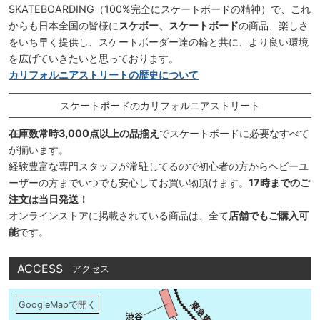
SKATEBOARDING（100%完全にスケートボードの精神）で、これ
からも日本全国の皆様に
スケボー、スケートボード
の商品、楽しさ
をいち早く提供し、スケートボーダー達の輪と共に、より良い環境
を広げていきたいと思っております。
カリフォルニアストリートの歴史について
スケートボードのカリフォルニアストリート
在庫数常時3,000点以上の品揃え
でスケートボードに必要なすべて
が揃います。
経験豊富な専門スタッフが常駐してるので初心者の方からヘビーユ
ーザーの方までいつでも安心してお買い物頂けます。
17時までのご
注文は当日発送！
オンラインストアに掲載されている商品は、全て
店舗でもご購入可
能
です。
ACCESS
アクセス
GoogleMapで開く