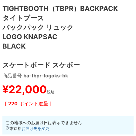
TIGHTBOOTH（TBPR）BACKPACK
8.8inch
8.9inch
75mm
29.5cm
タイトブース
バックパック リュック
8.9inch
9.0inch以上
110mm
30cm
LOGO KNAPSAC
BLACK
9.0inch以上
シェイプデッキ
スケートボード スケボー
商品番号
ba-tbpr-logoks-bk
高性能デッキ
¥
22,000
税込
[
220
ポイント進呈 ]
この地域へのお届け日は表示できません
東京都
お届け先を変更