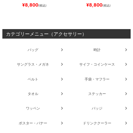
SLIM FIT 30 LENGTH
DARK
SLIM FIT 30 LENGTH
BLACK
¥
8,800
¥
8,800
(税込)
(税込)
NAVY
スケートボード スケボ
スケートボード スケボー
ー
カテゴリーメニュー（アクセサリー）
バッグ
時計
サングラス・メガネ
サイフ・コインケース
ベルト
手袋・マフラー
タオル
ステッカー
ワッペン
バッジ
ポスター・バナー
ドリンククーラー