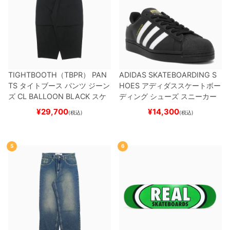
TIGHTBOOTH（TBPR） PAN
ADIDAS SKATEBOARDING S
TS
タイトブース
パンツ ジーン
HOES
アディダススケートボー
ズ
CL BALLOON
BLACK
スケ
ディング
シューズ スニーカー
ートボード スケボー
スーパースター
SUPERSTAR A
¥
29,700
¥
14,300
(税込)
(税込)
DV
BLACK/WHITE/WHITE
G
W6931
スケートボード スケボ
ー
5
6