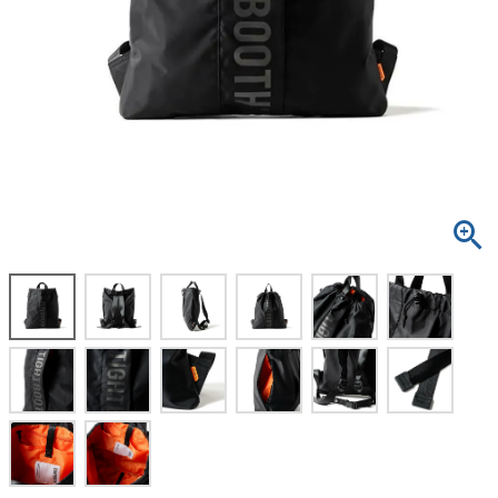
ボーンズ STF（エスティーエフ）
スケートパーク情報
特定商取引法に基づく表記
7.9inch
8.0inch
58mm
25cm
ボルト
ショーツ
パウエルペラルタ DF（ドラゴンフォーミュ
ラ）
8.0inch
8.1inch
59mm
25.5cm
パーツ・その他
長袖ボタンシャツ
ソフトウィール（クルーザー）
8.1inch
8.2inch
60mm
26cm
足回りセット（トラック・ウィールセット）
7分袖シャツ・ラグラン
8.2inch
8.3inch
62mm
26.5cm
ヘルメット・パッド
半袖シャツ
8.3inch
8.4inch
63mm
27cm
練習用アイテム（初心者におすすめ）
キャップ
8.4inch
8.5inch
64mm
27.5cm
スケートケース・バッグ
ソックス
8.5inch
8.6inch
65mm
28cm
メディア（雑誌・DVD・CD）
アンダーウエア
8.6inch
8.7inch
70mm
28.5cm
サイズの測り方
8.7inch
8.8inch
72mm
29cm