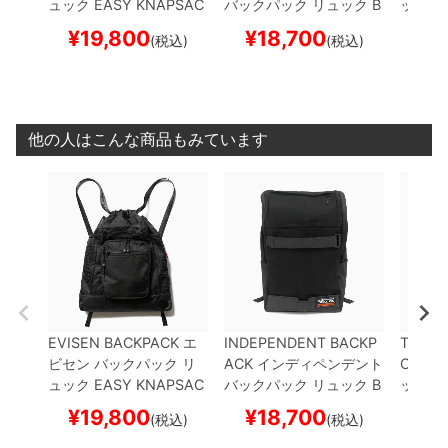
ュック
EASY KNAPSAC
バックパック リュック
B
ップ
3 
K 5.0
BLACK
スケートボ
TG BACKPACK
BLACK
MP
BL
¥
19,800
¥
18,700
¥
1
(税込)
(税込)
ード スケボー
スケートボード スケボー
ード 
他の人はこんな商品もみています
EVISEN BACKPACK
エ
INDEPENDENT BACKP
TIGH
ビセン
バックパック リ
ACK
インディペンデント
CAP
タ
ュック
EASY KNAPSAC
バックパック リュック
B
ップ
3 
K 5.0
BLACK
スケートボ
TG BACKPACK
BLACK
MP
BL
¥
19,800
¥
18,700
¥
1
(税込)
(税込)
ード スケボー
スケートボード スケボー
ード 