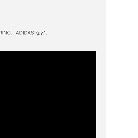
RING
、
ADIDAS
など。