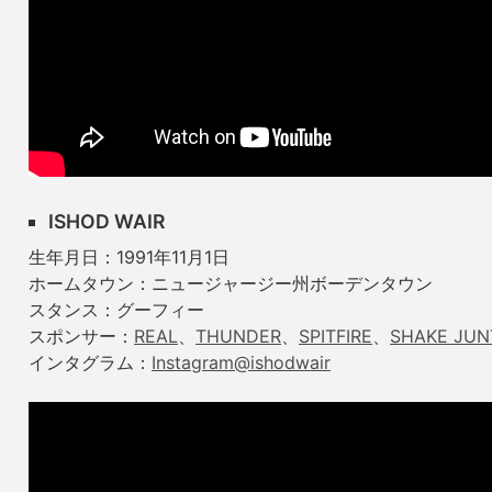
ISHOD WAIR
生年月日：1991年11月1日
ホームタウン：ニュージャージー州ボーデンタウン
スタンス：グーフィー
スポンサー：
REAL
、
THUNDER
、
SPITFIRE
、
SHAKE JUN
インタグラム：
Instagram@ishodwair