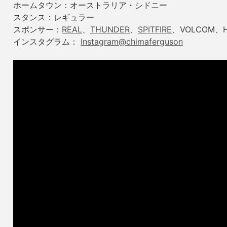
ホームタウン：オーストラリア・シドニー
スタンス：レギュラー
スポンサー：
REAL
、
THUNDER
、
SPITFIRE
、VOLCOM、H
インスタグラム：
Instagram@chimaferguson