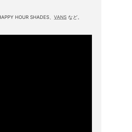
APPY HOUR SHADES、
VANS
など。