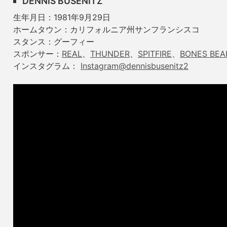
DENNIS BUSENITZ
生年月日：1981年9月29日
ホームタウン：カリフォルニア州サンフランシスコ
スタンス：グーフィー
スポンサー：
REAL
、
THUNDER
、
SPITFIRE
、
BONES BEA
インスタグラム：
Instagram@dennisbusenitz2