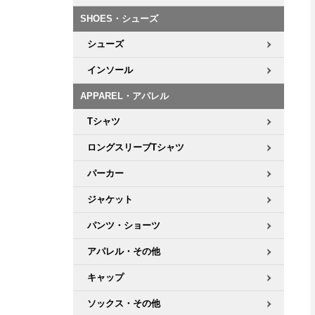
ボーンズ STF（エスティーエフ）
シューレース・その他
INFO
プライバシーポリシー
デッキテープ
パンツ
SHOES・シューズ
7.9inch
8.0inch
58mm
25cm
パウエルペラルタ DF（ドラゴンフォーミュラ）
スケートパーク情報
特定商取引法に基づく表記
ボルト
ショーツ
シューズ
8.0inch
8.1inch
59mm
25.5cm
ソフトウィール（クルーザー）
インソール
パーツ・その他
長袖ボタンシャツ
8.1inch
8.2inch
60mm
26cm
APPAREL・アパレル
足回りセット（トラック・ウィールセット）
7分袖シャツ・ラグラン
Tシャツ
8.2inch
8.3inch
62mm
26.5cm
ロングスリーブTシャツ
ヘルメット・パッド
半袖シャツ
8.3inch
8.4inch
63mm
27cm
パーカー
練習用アイテム（初心者におすすめ）
キャップ
ジャケット
8.4inch
8.5inch
64mm
27.5cm
スケートケース・バッグ
ソックス
パンツ・ショーツ
8.5inch
8.6inch
65mm
28cm
アパレル・その他
メディア（雑誌・DVD・CD）
アンダーウエア
8.6inch
8.7inch
70mm
28.5cm
キャップ
サイズの測り方
ソックス・その他
8.7inch
8.8inch
72mm
29cm