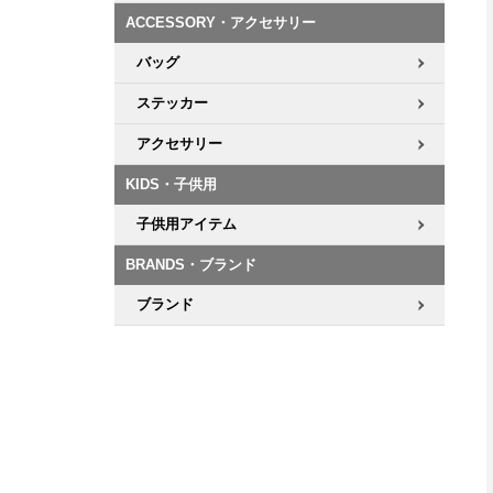
ACCESSORY・アクセサリー
8.8inch
8.9inch
75mm
29.5cm
バッグ
ステッカー
8.9inch
9.0inch以上
110mm
30cm
アクセサリー
9.0inch以上
KIDS・子供用
シェイプデッキ
子供用アイテム
BRANDS・ブランド
高性能デッキ
ブランド