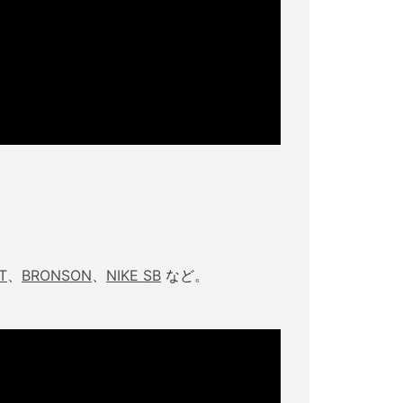
T
、
BRONSON
、
NIKE SB
など。