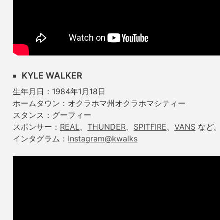
KYLE WALKER
生年月日：1984年1月18日
ホームタウン：オクラホマ州オクラホマシティー
スタンス：グーフィー
スポンサー：
REAL
、
THUNDER
、
SPITFIRE
、
VANS
など
インタグラム：
Instagram@kwalks