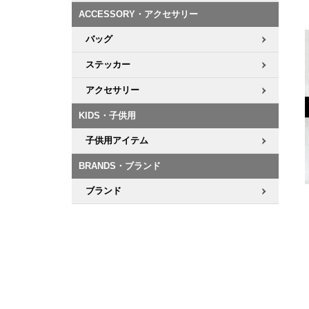
ACCESSORY・アクセサリー
8.8inch
8.9inch
75mm
29.5cm
バッグ
ステッカー
8.9inch
9.0inch以上
110mm
30cm
アクセサリー
9.0inch以上
KIDS・子供用
シェイプデッキ
子供用アイテム
BRANDS・ブランド
高性能デッキ
ブランド