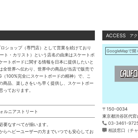
ACCESS
アク
プロショップ（専門店）として営業を続けており
GoogleMapで開
アストリート・カリスト）という店名の由来はスケートボ
ケートボードに関する情報を日本に提供したいと
は全世界へ伝わり、世界中の商品が当店で販売で
DING（100%完全にスケートボードの精神）で、こ
の商品、楽しさをいち早く提供し、スケートボー
思っております。
〒150-0034
ォルニアストリート
東京都渋谷区代官山
03-3461-972
必要なすべてが揃います。
相談窓口（チ
からヘビーユーザーの方までいつでも安心してお