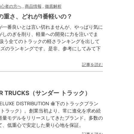
初心者の方へ
,
商品情報
,
徹底解析
の重さ、どれが1番軽いの？
が一番良いとは言い切れませんが、やっぱり気に
がしのぎを削り、軽量への開発に力を注いでま
で扱う全てのトラックの軽さランキングを出して
のサイズのランキングです。是非、参考にしてみて下
記事を読む
R TRUCKS（サンダー トラック）
UXE DISTRIBUTION 傘下のトラックブラン
ンダートラック）。創業当初より、常に進化を求め続
軽量モデルをリリースしてきたブランド。多数の
て、低重心で安定した乗り心地を保証。