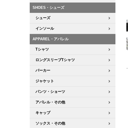
ボーンズ STF（エスティーエフ）
シューレース・その他
INFO
プライバシーポリシー
デッキテープ
パンツ
SHOES・シューズ
7.9inch
8.0inch
58mm
25cm
パウエルペラルタ DF（ドラゴンフォーミュラ）
スケートパーク情報
特定商取引法に基づく表記
ボルト
ショーツ
シューズ
8.0inch
8.1inch
59mm
25.5cm
ソフトウィール（クルーザー）
インソール
パーツ・その他
長袖ボタンシャツ
8.1inch
8.2inch
60mm
26cm
APPAREL・アパレル
足回りセット（トラック・ウィールセット）
7分袖シャツ・ラグラン
Tシャツ
8.2inch
8.3inch
62mm
26.5cm
ロングスリーブTシャツ
ヘルメット・パッド
半袖シャツ
8.3inch
8.4inch
63mm
27cm
パーカー
練習用アイテム（初心者におすすめ）
キャップ
ジャケット
8.4inch
8.5inch
64mm
27.5cm
スケートケース・バッグ
ソックス
パンツ・ショーツ
8.5inch
8.6inch
65mm
28cm
アパレル・その他
メディア（雑誌・DVD・CD）
アンダーウエア
8.6inch
8.7inch
70mm
28.5cm
キャップ
サイズの測り方
ソックス・その他
8.7inch
8.8inch
72mm
29cm