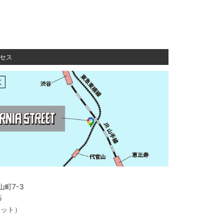
セス
く
町7-3
5
ャット）