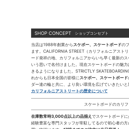
SHOP CONCEPT
ショップコンセプト
当店は1988年創業から
スケボー、スケートボード
の
ます。CALIFORNIA STREET（カリフォルニ
ード発祥の地、カリフォルニアからいち早く最新のス
いう思いで名付けました。現在スケートボードの魅力
きるようになりました。STRICTLY SKATEBOAR
れからも日本全国の皆様に
スケボー、スケートボード
ダー達の輪と共に、より良い環境を広げていきたいと
カリフォルニアストリートの歴史について
スケートボードのカリフ
在庫数常時3,000点以上の品揃え
でスケートボードに
経験豊富な専門スタッフが常駐してるので初心者の方