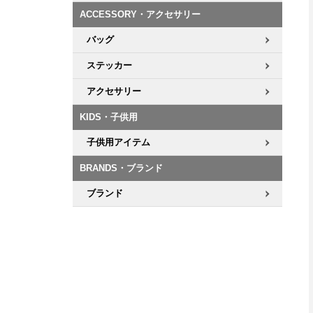
ACCESSORY・アクセサリー
8.8inch
8.9inch
75mm
29.5cm
バッグ
ステッカー
8.9inch
9.0inch以上
110mm
30cm
アクセサリー
9.0inch以上
KIDS・子供用
シェイプデッキ
子供用アイテム
BRANDS・ブランド
高性能デッキ
ブランド