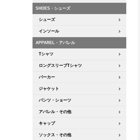
ボーンズ STF（エスティーエフ）
シューレース・その他
INFO
プライバシーポリシー
デッキテープ
パンツ
SHOES・シューズ
7.9inch
8.0inch
58mm
25cm
パウエルペラルタ DF（ドラゴンフォーミュラ）
スケートパーク情報
特定商取引法に基づく表記
ボルト
ショーツ
シューズ
8.0inch
8.1inch
59mm
25.5cm
ソフトウィール（クルーザー）
インソール
パーツ・その他
長袖ボタンシャツ
8.1inch
8.2inch
60mm
26cm
APPAREL・アパレル
足回りセット（トラック・ウィールセット）
7分袖シャツ・ラグラン
Tシャツ
8.2inch
8.3inch
62mm
26.5cm
ロングスリーブTシャツ
ヘルメット・パッド
半袖シャツ
8.3inch
8.4inch
63mm
27cm
パーカー
練習用アイテム（初心者におすすめ）
キャップ
ジャケット
8.4inch
8.5inch
64mm
27.5cm
スケートケース・バッグ
ソックス
パンツ・ショーツ
8.5inch
8.6inch
65mm
28cm
アパレル・その他
メディア（雑誌・DVD・CD）
アンダーウエア
8.6inch
8.7inch
70mm
28.5cm
キャップ
サイズの測り方
ソックス・その他
8.7inch
8.8inch
72mm
29cm