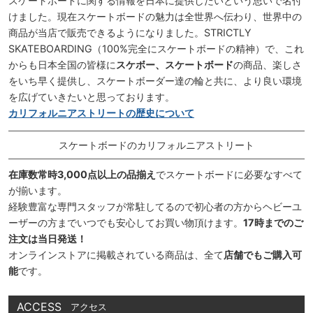
スケートボードに関する情報を日本に提供したいという思いで名付
けました。現在スケートボードの魅力は全世界へ伝わり、世界中の
商品が当店で販売できるようになりました。STRICTLY
SKATEBOARDING（100%完全にスケートボードの精神）で、これ
からも日本全国の皆様に
スケボー、スケートボード
の商品、楽しさ
をいち早く提供し、スケートボーダー達の輪と共に、より良い環境
を広げていきたいと思っております。
カリフォルニアストリートの歴史について
スケートボードのカリフォルニアストリート
在庫数常時3,000点以上の品揃え
でスケートボードに必要なすべて
が揃います。
経験豊富な専門スタッフが常駐してるので初心者の方からヘビーユ
ーザーの方までいつでも安心してお買い物頂けます。
17時までのご
注文は当日発送！
オンラインストアに掲載されている商品は、全て
店舗でもご購入可
能
です。
ACCESS
アクセス