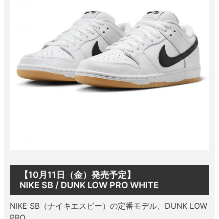
ボーンズ STF（エスティーエフ）
スケートパーク情報
特定商取引法に基づく表記
7.9inch
8.0inch
58mm
25cm
ボルト
ショーツ
パウエルペラルタ DF（ドラゴンフォーミュ
ラ）
8.0inch
8.1inch
59mm
25.5cm
パーツ・その他
長袖ボタンシャツ
ソフトウィール（クルーザー）
8.1inch
8.2inch
60mm
26cm
足回りセット（トラック・ウィールセット）
7分袖シャツ・ラグラン
8.2inch
8.3inch
62mm
26.5cm
ヘルメット・パッド
半袖シャツ
8.3inch
8.4inch
63mm
27cm
練習用アイテム（初心者におすすめ）
キャップ
8.4inch
8.5inch
64mm
27.5cm
スケートケース・バッグ
ソックス
8.5inch
8.6inch
65mm
28cm
メディア（雑誌・DVD・CD）
アンダーウエア
【10月11日（金）発売予定】
NIKE SB / DUNK LOW PRO WHITE
8.6inch
8.7inch
70mm
28.5cm
サイズの測り方
NIKE SB（ナイキエスビー）の定番モデル、DUNK LOW
8.7inch
8.8inch
72mm
29cm
PRO。