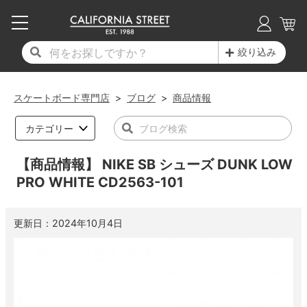
子供用デッキ
7.0inch以下
50mm
20cm
17時までのご注文は当日発送！
17時までのご注文は当日発送！
17時までのご注文は当日発送！
17時までのご注文は当日発送！
17時までのご注文は当日発送！
17時までのご注文は当日発送！
17時までのご注文は当日発送！
17時までのご注文は当日発送！
17時までのご注文は当日発送！
絞り込み
11,000円以上で送料無料！
11,000円以上で送料無料！
11,000円以上で送料無料！
11,000円以上で送料無料！
11,000円以上で送料無料！
11,000円以上で送料無料！
11,000円以上で送料無料！
11,000円以上で送料無料！
11,000円以上で送料無料！
7.0inch以下
7.2inch
51mm
21cm
毎月1日はポイント5倍！10日と20日は3倍！
毎月1日はポイント5倍！10日と20日は3倍！
毎月1日はポイント5倍！10日と20日は3倍！
毎月1日はポイント5倍！10日と20日は3倍！
毎月1日はポイント5倍！10日と20日は3倍！
毎月1日はポイント5倍！10日と20日は3倍！
毎月1日はポイント5倍！10日と20日は3倍！
毎月1日はポイント5倍！10日と20日は3倍！
毎月1日はポイント5倍！10日と20日は3倍！
スケートボード専門店
>
ブログ
>
商品情報
デッキ新着一覧
トラック新着一覧
ウィール新着一覧
シューズ新着一覧
最新ブログ一覧
初心者の方へ
店舗情報
コンプリートセット（完成品）
Tシャツ
7.2inch
7.3inch
52mm
22cm
カテゴリー
デッキブランド一覧（全てのデッキ）
トラックブランド一覧（全てのトラック）
ウィールブランド一覧（全てのウィール）
シューズブランド一覧
カテゴリー
商品情報
ショップライダー紹介
7.3inch
7.5inch
53mm
22.5cm
デッキ
ロングスリーブTシャツ
【商品情報】 NIKE SB シューズ DUNK LOW
PRO WHITE CD2563-101
サイズからデッキを選ぶ
適合デッキサイズから選ぶ
ウィールをサイズから選ぶ
シューズをサイズから選ぶ
徹底解析
スタッフ紹介
7.5inch
7.6inch
54mm
23cm
トラック
ジャケット
更新日：
2024年10月4日
スピットファイヤー F4（フォーミュラフォ
サンダル
スタッフおすすめアイテム
カリフォルニアストリートの歴史
7.6inch
7.7inch
55mm
23.5cm
ウィール
パーカー
ー）
インソール
ブランド紹介
求人情報
7.7inch
7.8inch
56mm
24cm
ベアリング
トレーナー・セーター
ボーンズ XF（エックスフォーミュラ）
シューレース・その他
INFO
プライバシーポリシー
7.8inch
7.9inch
57mm
24.5cm
デッキテープ
パンツ