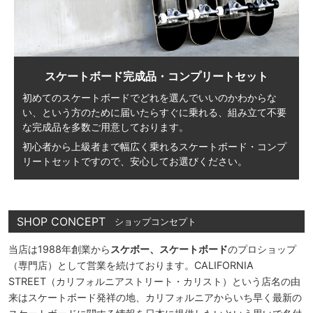
スケートボード完成品・コンプリートセット
初めてのスケートボードでどれを選んでいいのかわからな
い、
という方のために届いたらすぐに乗れる、
組み立て不要
な完成品を多数ご用意しております。
初心者から上級者まで幅広く乗れる
スケートボード・コンプ
リートセットですので、
安心してお選びください。
SHOP CONCEPT
ショップコンセプト
当店は1988年創業から
スケボー、スケートボード
のプロショップ
（専門店）として営業を続けております。CALIFORNIA
STREET（カリフォルニアストリート・カリスト）という店名の由
来はスケートボード発祥の地、カリフォルニアからいち早く最新の