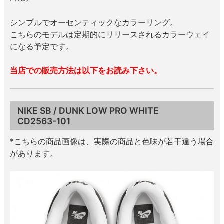
シンプルでオーセンティックなカラーリング。
8.8inch
8.9inch
75mm
29.5cm
こちらのモデルは定期的にリリースされるカラーウェイ
になる予定です。
8.9inch
9.0inch以上
110mm
30cm
当店での販売方法は以下をお読み下さい。
9.0inch以上
シェイプデッキ
NIKE SB / DUNK LOW PRO WHITE
CD2563-101
高性能デッキ
*こちらの商品画像は、実際の商品と色味が若干違う場合
があります。