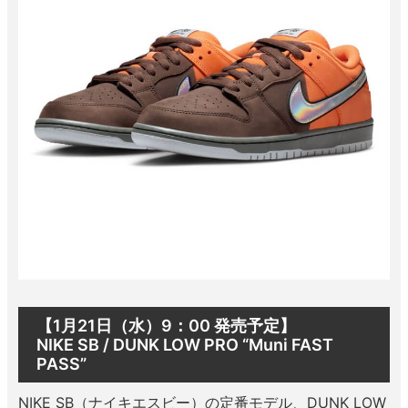
ボーンズ STF（エスティーエフ）
スケートパーク情報
特定商取引法に基づく表記
7.9inch
8.0inch
58mm
25cm
ボルト
ショーツ
パウエルペラルタ DF（ドラゴンフォーミュ
ラ）
8.0inch
8.1inch
59mm
25.5cm
パーツ・その他
長袖ボタンシャツ
ソフトウィール（クルーザー）
8.1inch
8.2inch
60mm
26cm
足回りセット（トラック・ウィールセット）
7分袖シャツ・ラグラン
8.2inch
8.3inch
62mm
26.5cm
ヘルメット・パッド
半袖シャツ
8.3inch
8.4inch
63mm
27cm
練習用アイテム（初心者におすすめ）
キャップ
8.4inch
8.5inch
64mm
27.5cm
スケートケース・バッグ
ソックス
8.5inch
8.6inch
65mm
28cm
メディア（雑誌・DVD・CD）
アンダーウエア
【1月21日（水）9：00 発売予定】
NIKE SB / DUNK LOW PRO “Muni FAST
8.6inch
8.7inch
70mm
28.5cm
PASS”
サイズの測り方
NIKE SB（ナイキエスビー）の定番モデル、DUNK LOW
8.7inch
8.8inch
72mm
29cm