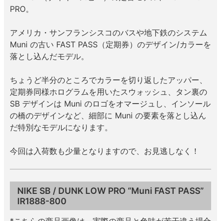
PRO。
8.8inch
8.9inch
75mm
29.5cm
アメリカ・サンフランシスコのバスや地下鉄のシステム
Muni の古い FAST PASS（定期券）のデザイン/カラーを
8.9inch
9.0inch以上
110mm
30cm
落とし込んだモデル。
9.0inch以上
ちょうど半分のところでカラーを切り返したアッパー、
定期券同様ホログラムを用いたスウォッシュ、タン裏の
シェイプデッキ
SB デザインは Muni のロゴをオマージュし、インソール
の橋のデザインなど、細部に Muni の要素を落とし込ん
高性能デッキ
だ特別なモデルになります。
今回は入荷数も少量となりますので、お見逃しなく！
NIKE SB / DUNK LOW PRO “Muni FAST PASS”
IR1888-800
*こちらの商品画像は、実際の商品と色味が若干違う場合