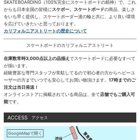
SKATEBOARDING（100%完全にスケートボードの精神）で、これ
からも日本全国の皆様に
スケボー、スケートボード
の商品、楽しさ
をいち早く提供し、スケートボーダー達の輪と共に、より良い環境
を広げていきたいと思っております。
カリフォルニアストリートの歴史について
スケートボードのカリフォルニアストリート
在庫数常時3,000点以上の品揃え
でスケートボードに必要なすべて
が揃います。
経験豊富な専門スタッフが常駐してるので初心者の方からヘビーユ
ーザーの方までいつでも安心してお買い物頂けます。
17時までのご
注文は当日発送！
オンラインストアに掲載されている商品は、全て
店舗でもご購入可
能
です。
ACCESS
アクセス
GoogleMapで開く