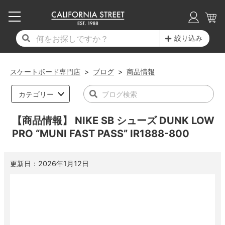
子供用デッキ
7.0inch以下
50mm
20cm
17時までのご注文は当日発送！
17時までのご注文は当日発送！
17時までのご注文は当日発送！
17時までのご注文は当日発送！
17時までのご注文は当日発送！
17時までのご注文は当日発送！
17時までのご注文は当日発送！
17時までのご注文は当日発送！
17時までのご注文は当日発送！
絞り込み
11,000円以上で送料無料！
11,000円以上で送料無料！
11,000円以上で送料無料！
11,000円以上で送料無料！
11,000円以上で送料無料！
11,000円以上で送料無料！
11,000円以上で送料無料！
11,000円以上で送料無料！
11,000円以上で送料無料！
7.0inch以下
7.2inch
51mm
21cm
毎月1日はポイント5倍！10日と20日は3倍！
毎月1日はポイント5倍！10日と20日は3倍！
毎月1日はポイント5倍！10日と20日は3倍！
毎月1日はポイント5倍！10日と20日は3倍！
毎月1日はポイント5倍！10日と20日は3倍！
毎月1日はポイント5倍！10日と20日は3倍！
毎月1日はポイント5倍！10日と20日は3倍！
毎月1日はポイント5倍！10日と20日は3倍！
毎月1日はポイント5倍！10日と20日は3倍！
スケートボード専門店
>
ブログ
>
商品情報
デッキ新着一覧
トラック新着一覧
ウィール新着一覧
シューズ新着一覧
最新ブログ一覧
初心者の方へ
店舗情報
コンプリートセット（完成品）
Tシャツ
7.2inch
7.3inch
52mm
22cm
カテゴリー
デッキブランド一覧（全てのデッキ）
トラックブランド一覧（全てのトラック）
ウィールブランド一覧（全てのウィール）
シューズブランド一覧
カテゴリー
商品情報
ショップライダー紹介
7.3inch
7.5inch
53mm
22.5cm
デッキ
ロングスリーブTシャツ
【商品情報】 NIKE SB シューズ DUNK LOW
PRO “MUNI FAST PASS” IR1888-800
サイズからデッキを選ぶ
適合デッキサイズから選ぶ
ウィールをサイズから選ぶ
シューズをサイズから選ぶ
徹底解析
スタッフ紹介
7.5inch
7.6inch
54mm
23cm
トラック
ジャケット
更新日：
2026年1月12日
スピットファイヤー F4（フォーミュラフォ
サンダル
スタッフおすすめアイテム
カリフォルニアストリートの歴史
7.6inch
7.7inch
55mm
23.5cm
ウィール
パーカー
ー）
インソール
ブランド紹介
求人情報
7.7inch
7.8inch
56mm
24cm
ベアリング
トレーナー・セーター
ボーンズ XF（エックスフォーミュラ）
シューレース・その他
INFO
プライバシーポリシー
7.8inch
7.9inch
57mm
24.5cm
デッキテープ
パンツ