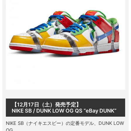
ボーンズ STF（エスティーエフ）
スケートパーク情報
特定商取引法に基づく表記
7.9inch
8.0inch
58mm
25cm
ボルト
ショーツ
パウエルペラルタ DF（ドラゴンフォーミュ
ラ）
8.0inch
8.1inch
59mm
25.5cm
パーツ・その他
長袖ボタンシャツ
ソフトウィール（クルーザー）
8.1inch
8.2inch
60mm
26cm
足回りセット（トラック・ウィールセット）
7分袖シャツ・ラグラン
8.2inch
8.3inch
62mm
26.5cm
ヘルメット・パッド
半袖シャツ
8.3inch
8.4inch
63mm
27cm
練習用アイテム（初心者におすすめ）
キャップ
8.4inch
8.5inch
64mm
27.5cm
スケートケース・バッグ
ソックス
8.5inch
8.6inch
65mm
28cm
メディア（雑誌・DVD・CD）
アンダーウエア
【12月17日（土）発売予定】
NIKE SB / DUNK LOW OG QS “eBay DUNK”
8.6inch
8.7inch
70mm
28.5cm
サイズの測り方
NIKE SB（ナイキエスビー）の定番モデル、DUNK LOW
8.7inch
8.8inch
72mm
29cm
OG。