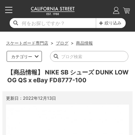
子供用デッキ
7.0inch以下
50mm
20cm
17時までのご注文は当日発送！
17時までのご注文は当日発送！
17時までのご注文は当日発送！
17時までのご注文は当日発送！
17時までのご注文は当日発送！
17時までのご注文は当日発送！
17時までのご注文は当日発送！
17時までのご注文は当日発送！
17時までのご注文は当日発送！
絞り込み
11,000円以上で送料無料！
11,000円以上で送料無料！
11,000円以上で送料無料！
11,000円以上で送料無料！
11,000円以上で送料無料！
11,000円以上で送料無料！
11,000円以上で送料無料！
11,000円以上で送料無料！
11,000円以上で送料無料！
7.0inch以下
7.2inch
51mm
21cm
毎月1日はポイント5倍！10日と20日は3倍！
毎月1日はポイント5倍！10日と20日は3倍！
毎月1日はポイント5倍！10日と20日は3倍！
毎月1日はポイント5倍！10日と20日は3倍！
毎月1日はポイント5倍！10日と20日は3倍！
毎月1日はポイント5倍！10日と20日は3倍！
毎月1日はポイント5倍！10日と20日は3倍！
毎月1日はポイント5倍！10日と20日は3倍！
毎月1日はポイント5倍！10日と20日は3倍！
スケートボード専門店
>
ブログ
>
商品情報
デッキ新着一覧
トラック新着一覧
ウィール新着一覧
シューズ新着一覧
最新ブログ一覧
初心者の方へ
店舗情報
コンプリートセット（完成品）
Tシャツ
7.2inch
7.3inch
52mm
22cm
カテゴリー
デッキブランド一覧（全てのデッキ）
トラックブランド一覧（全てのトラック）
ウィールブランド一覧（全てのウィール）
シューズブランド一覧
カテゴリー
商品情報
ショップライダー紹介
7.3inch
7.5inch
53mm
22.5cm
デッキ
ロングスリーブTシャツ
【商品情報】 NIKE SB シューズ DUNK LOW
OG QS x eBay FD8777-100
サイズからデッキを選ぶ
適合デッキサイズから選ぶ
ウィールをサイズから選ぶ
シューズをサイズから選ぶ
徹底解析
スタッフ紹介
7.5inch
7.6inch
54mm
23cm
トラック
ジャケット
更新日：
2022年12月13日
スピットファイヤー F4（フォーミュラフォ
サンダル
スタッフおすすめアイテム
カリフォルニアストリートの歴史
7.6inch
7.7inch
55mm
23.5cm
ウィール
パーカー
ー）
インソール
ブランド紹介
求人情報
7.7inch
7.8inch
56mm
24cm
ベアリング
トレーナー・セーター
ボーンズ XF（エックスフォーミュラ）
シューレース・その他
INFO
プライバシーポリシー
7.8inch
7.9inch
57mm
24.5cm
デッキテープ
パンツ