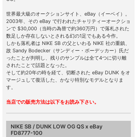
世界最大級のオークションサイト、eBay（イーベイ）。
8.8inch
8.9inch
75mm
29.5cm
2003年、その eBay で行われたチャリティーオークショ
ンで $30,000（当時の為替で約360万円）で落札された
8.9inch
9.0inch以上
110mm
30cm
数足しか存在しないとされる幻の1足でもある今作。
しかも落札者は NIKE SB の父といわる NIKE 社の重鎮、
9.0inch以上
故 Sandy Bodecker（サンディー・ボーデッカー）氏だ
ったことが判明し、残りのサンプルは全て4つに切り離
シェイプデッキ
されたことで話題となった。
そして約20年の時を経て、切断された eBay DUNK をオ
高性能デッキ
マージュして復活した、かなり特別なモデルとなりま
す。
当店での販売方法は以下をお読み下さい。
NIKE SB / DUNK LOW OG QS x eBay
FD8777-100