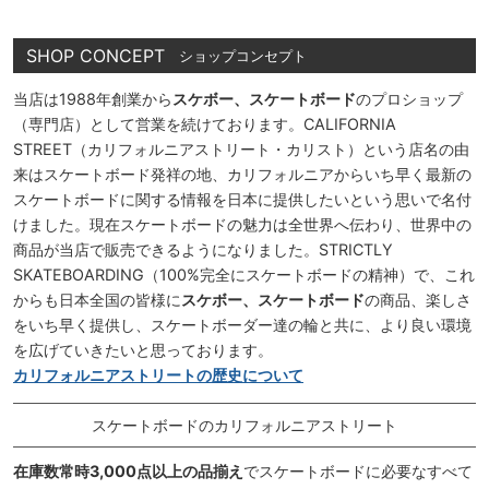
SHOP CONCEPT
ショップコンセプト
当店は1988年創業から
スケボー、スケートボード
のプロショップ
（専門店）として営業を続けております。CALIFORNIA
STREET（カリフォルニアストリート・カリスト）という店名の由
来はスケートボード発祥の地、カリフォルニアからいち早く最新の
スケートボードに関する情報を日本に提供したいという思いで名付
けました。現在スケートボードの魅力は全世界へ伝わり、世界中の
商品が当店で販売できるようになりました。STRICTLY
SKATEBOARDING（100%完全にスケートボードの精神）で、これ
からも日本全国の皆様に
スケボー、スケートボード
の商品、楽しさ
をいち早く提供し、スケートボーダー達の輪と共に、より良い環境
を広げていきたいと思っております。
カリフォルニアストリートの歴史について
スケートボードのカリフォルニアストリート
在庫数常時3,000点以上の品揃え
でスケートボードに必要なすべて