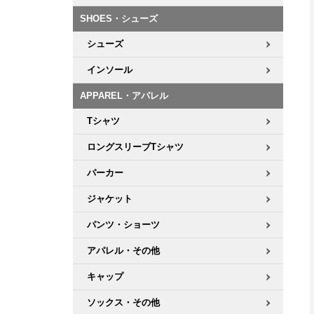
ボーンズ STF（エスティーエフ）
シューレース・その他
INFO
プライバシーポリシー
デッキテープ
パンツ
SHOES・シューズ
7.9inch
8.0inch
58mm
25cm
パウエルペラルタ DF（ドラゴンフォーミュラ）
スケートパーク情報
特定商取引法に基づく表記
ボルト
ショーツ
シューズ
8.0inch
8.1inch
59mm
25.5cm
ソフトウィール（クルーザー）
インソール
パーツ・その他
長袖ボタンシャツ
8.1inch
8.2inch
60mm
26cm
APPAREL・アパレル
足回りセット（トラック・ウィールセット）
7分袖シャツ・ラグラン
Tシャツ
8.2inch
8.3inch
62mm
26.5cm
ロングスリーブTシャツ
ヘルメット・パッド
半袖シャツ
8.3inch
8.4inch
63mm
27cm
パーカー
練習用アイテム（初心者におすすめ）
キャップ
ジャケット
8.4inch
8.5inch
64mm
27.5cm
スケートケース・バッグ
ソックス
パンツ・ショーツ
8.5inch
8.6inch
65mm
28cm
アパレル・その他
メディア（雑誌・DVD・CD）
アンダーウエア
8.6inch
8.7inch
70mm
28.5cm
キャップ
サイズの測り方
ソックス・その他
8.7inch
8.8inch
72mm
29cm