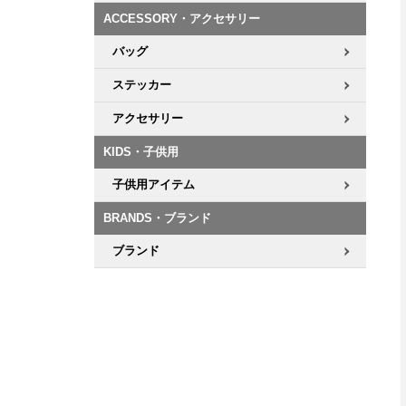
ACCESSORY・アクセサリー
8.8inch
8.9inch
75mm
29.5cm
バッグ
ステッカー
8.9inch
9.0inch以上
110mm
30cm
アクセサリー
9.0inch以上
KIDS・子供用
シェイプデッキ
子供用アイテム
BRANDS・ブランド
高性能デッキ
ブランド