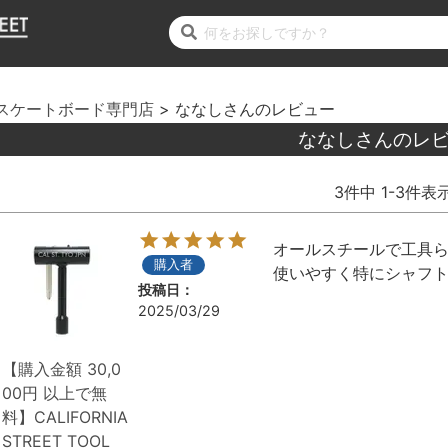
スケートボード専門店
ななしさんのレビュー
ななしさんのレ
3
件中
1
-
3
件表
オールスチールで工具ら
購入者
使いやすく特にシャフ
投稿日
2025/03/29
【購入金額 30,0
00円 以上で無
料】CALIFORNIA
STREET TOOL