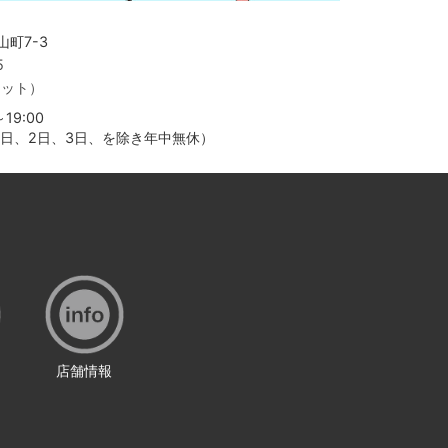
町7-3
5
ャット）
19:00
月1日、2日、3日、を除き年中無休）
店舗情報