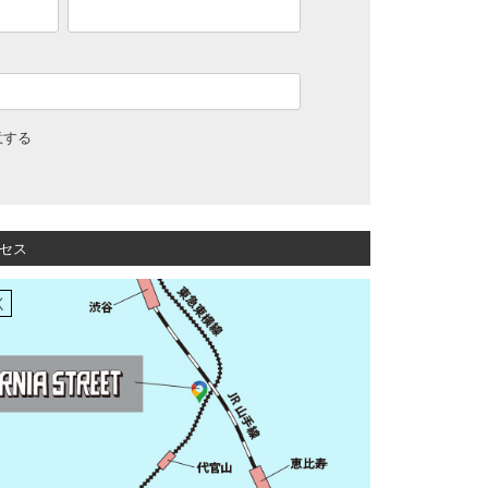
意する
セス
く