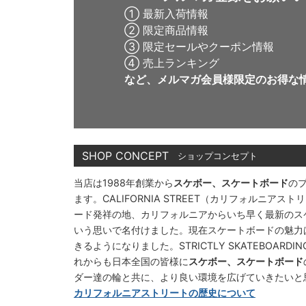
① 最新入荷情報
② 限定商品情報
③ 限定セールやクーポン情報
④ 売上ランキング
など、メルマガ会員様限定の
お得な
SHOP CONCEPT
ショップコンセプト
当店は1988年創業から
スケボー、スケートボード
の
ます。CALIFORNIA STREET（カリフォルニ
ード発祥の地、カリフォルニアからいち早く最新のス
いう思いで名付けました。現在スケートボードの魅力
きるようになりました。STRICTLY SKATEBOAR
れからも日本全国の皆様に
スケボー、スケートボード
ダー達の輪と共に、より良い環境を広げていきたいと
カリフォルニアストリートの歴史について