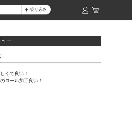
絞り込み
ビュー
示
しくて良い！

トのロール加工良い！