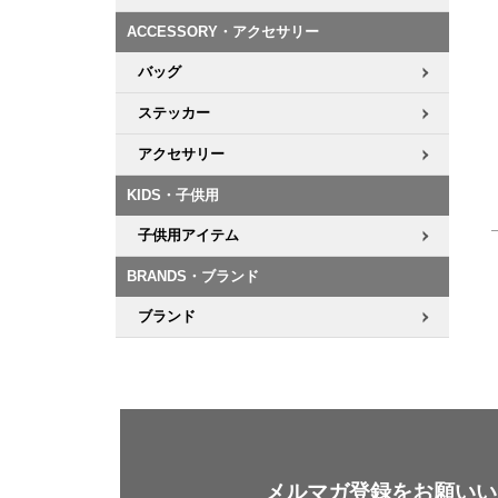
ACCESSORY・アクセサリー
8.8inch
8.9inch
75mm
29.5cm
バッグ
8.9inch
9.0inch以上
110mm
30cm
ステッカー
アクセサリー
9.0inch以上
KIDS・子供用
シェイプデッキ
子供用アイテム
高性能デッキ
BRANDS・ブランド
ブランド
メルマガ登録をお願いい