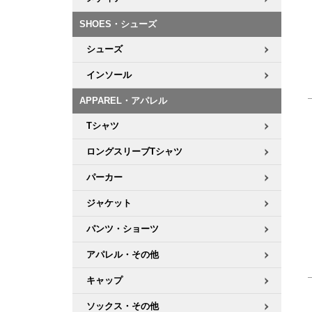
ボーンズ STF（エスティーエフ）
シューレース・その他
INFO
プライバシーポリシー
デッキテープ
パンツ
7.9inch
8.0inch
58mm
25cm
SHOES・シューズ
パウエルペラルタ DF（ドラゴンフォーミュラ）
スケートパーク情報
特定商取引法に基づく表記
ボルト
ショーツ
シューズ
8.0inch
8.1inch
59mm
25.5cm
ソフトウィール（クルーザー）
パーツ・その他
長袖ボタンシャツ
インソール
8.1inch
8.2inch
60mm
26cm
APPAREL・アパレル
足回りセット（トラック・ウィールセット）
7分袖シャツ・ラグラン
Tシャツ
8.2inch
8.3inch
62mm
26.5cm
ヘルメット・パッド
半袖シャツ
ロングスリーブTシャツ
8.3inch
8.4inch
63mm
27cm
パーカー
練習用アイテム（初心者におすすめ）
キャップ
8.4inch
8.5inch
64mm
27.5cm
ジャケット
スケートケース・バッグ
ソックス
パンツ・ショーツ
8.5inch
8.6inch
65mm
28cm
アパレル・その他
メディア（雑誌・DVD・CD）
アンダーウエア
8.6inch
8.7inch
70mm
28.5cm
キャップ
サイズの測り方
ソックス・その他
8.7inch
8.8inch
72mm
29cm