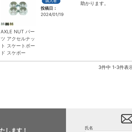
購入者
助かります。
投稿日
2024/01/19
AXLE NUT パー
ツ アクセルナッ
ト スケートボー
ド スケボー
3
件中
1
-
3
件表
氏名
たします！