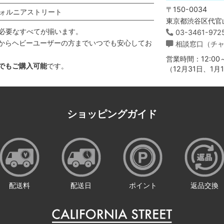
〒150-0034
ォルニアストリート
東京都渋谷区代官山
必要なすべてが揃います。
03-3461-972
からヘビーユーザーの方までいつでも安心してお
相談窓口（チ
営業時間：12:00～
でもご購入可能
です。
（12月31日、1
ショッピングガイド
配送料
配送日
ポイント
返品交換