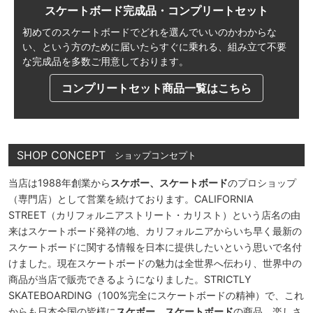
スケートボード完成品・コンプリートセット
初めてのスケートボードでどれを選んでいいのかわからな
い、
という方のために届いたらすぐに乗れる、
組み立て不要
な完成品を多数ご用意しております。
コンプリートセット商品一覧はこちら
SHOP CONCEPT
ショップコンセプト
当店は1988年創業から
スケボー、スケートボード
のプロショップ
（専門店）として営業を続けております。CALIFORNIA
STREET（カリフォルニアストリート・カリスト）という店名の由
来はスケートボード発祥の地、カリフォルニアからいち早く最新の
スケートボードに関する情報を日本に提供したいという思いで名付
けました。現在スケートボードの魅力は全世界へ伝わり、世界中の
商品が当店で販売できるようになりました。STRICTLY
SKATEBOARDING（100%完全にスケートボードの精神）で、これ
からも日本全国の皆様に
スケボー、スケートボード
の商品、楽しさ