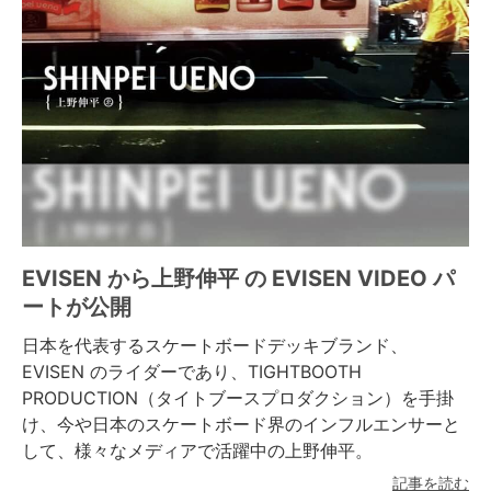
ボーンズ STF（エスティーエフ）
スケートパーク情報
特定商取引法に基づく表記
7.9inch
8.0inch
58mm
25cm
ボルト
ショーツ
パウエルペラルタ DF（ドラゴンフォーミュ
ラ）
8.0inch
8.1inch
59mm
25.5cm
パーツ・その他
長袖ボタンシャツ
ソフトウィール（クルーザー）
8.1inch
8.2inch
60mm
26cm
足回りセット（トラック・ウィールセット）
7分袖シャツ・ラグラン
8.2inch
8.3inch
62mm
26.5cm
ヘルメット・パッド
半袖シャツ
8.3inch
8.4inch
63mm
27cm
練習用アイテム（初心者におすすめ）
キャップ
EVISEN から上野伸平 の EVISEN VIDEO パ
ートが公開
8.4inch
8.5inch
64mm
27.5cm
スケートケース・バッグ
ソックス
日本を代表するスケートボードデッキブランド、
EVISEN のライダーであり、TIGHTBOOTH
8.5inch
8.6inch
65mm
28cm
メディア（雑誌・DVD・CD）
アンダーウエア
PRODUCTION（タイトブースプロダクション）を手掛
け、今や日本のスケートボード界のインフルエンサーと
8.6inch
8.7inch
70mm
28.5cm
サイズの測り方
して、様々なメディアで活躍中の上野伸平。
記事を読む
8.7inch
8.8inch
72mm
29cm