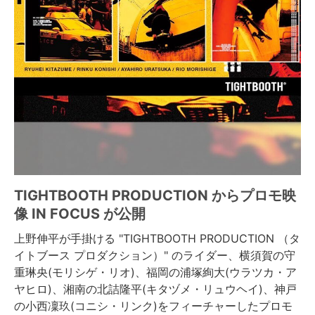
TIGHTBOOTH PRODUCTION からプロモ映
像 IN FOCUS が公開
上野伸平が手掛ける "TIGHTBOOTH PRODUCTION （タ
イトブース プロダクション）" のライダー、横須賀の守
重琳央(モリシゲ・リオ)、福岡の浦塚絢大(ウラツカ・ア
ヤヒロ)、湘南の北詰隆平(キタヅメ・リュウヘイ)、神戸
の小西凜玖(コニシ・リンク)をフィーチャーしたプロモ