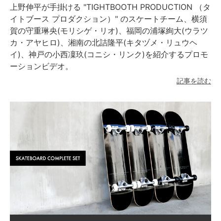
上野伸平が手掛ける "TIGHTBOOTH PRODUCTION （タ
イトブース プロダクション）" のスケートチーム、横須
賀の守重琳央(モリシゲ・リオ)、福岡の浦塚絢大(ウラツ
カ・アヤヒロ)、湘南の北詰隆平(キタヅメ・リュウヘ
イ)、神戸の小西凜玖(コニシ・リンク)を紹介するプロモ
ーションビデオ。
記事を読む