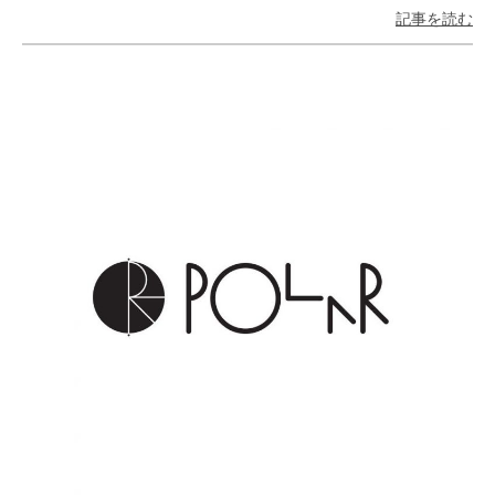
記事を読む
8.8inch
8.9inch
75mm
29.5cm
8.9inch
9.0inch以上
110mm
30cm
9.0inch以上
シェイプデッキ
高性能デッキ