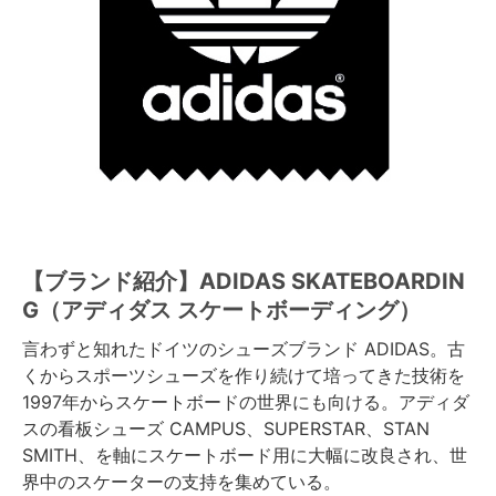
ボーンズ STF（エスティーエフ）
スケートパーク情報
特定商取引法に基づく表記
7.9inch
8.0inch
58mm
25cm
ボルト
ショーツ
パウエルペラルタ DF（ドラゴンフォーミュ
ラ）
8.0inch
8.1inch
59mm
25.5cm
パーツ・その他
長袖ボタンシャツ
ソフトウィール（クルーザー）
8.1inch
8.2inch
60mm
26cm
足回りセット（トラック・ウィールセット）
7分袖シャツ・ラグラン
8.2inch
8.3inch
62mm
26.5cm
ヘルメット・パッド
半袖シャツ
8.3inch
8.4inch
63mm
27cm
練習用アイテム（初心者におすすめ）
キャップ
【ブランド紹介】ADIDAS SKATEBOARDIN
G（アディダス スケートボーディング）
8.4inch
8.5inch
64mm
27.5cm
スケートケース・バッグ
ソックス
言わずと知れたドイツのシューズブランド ADIDAS。古
くからスポーツシューズを作り続けて培ってきた技術を
8.5inch
8.6inch
65mm
28cm
メディア（雑誌・DVD・CD）
アンダーウエア
1997年からスケートボードの世界にも向ける。アディダ
スの看板シューズ CAMPUS、SUPERSTAR、STAN
8.6inch
8.7inch
70mm
28.5cm
サイズの測り方
SMITH、を軸にスケートボード用に大幅に改良され、世
界中のスケーターの支持を集めている。
8.7inch
8.8inch
72mm
29cm