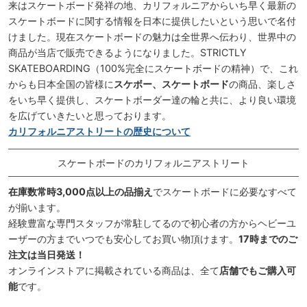
来はスケートボード発祥の地、カリフォルニアからいち早く最新の
スケートボードに関する情報を日本に提供したいという思いで名付
けました。現在スケートボードの魅力は全世界へ伝わり、世界中の
商品が当店で販売できるようになりました。STRICTLY
SKATEBOARDING（100%完全にスケートボードの精神）で、これ
からも日本全国の皆様に
スケボー、スケートボード
の商品、楽しさ
をいち早く提供し、スケートボーダー達の輪と共に、より良い環境
を広げていきたいと思っております。
カリフォルニアストリートの歴史について
スケートボードのカリフォルニアストリート
在庫数常時3,000点以上の品揃え
でスケートボードに必要なすべて
が揃います。
経験豊富な専門スタッフが常駐してるので初心者の方からヘビーユ
ーザーの方までいつでも安心してお買い物頂けます。
17時までのご
注文は当日発送！
オンラインストアに掲載されている商品は、全て
店舗でもご購入可
能
です。