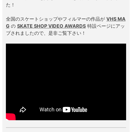
た！
8.8inch
8.9inch
75mm
29.5cm
全国のスケートショップやフィルマーの作品が
VHS MA
G
の
SKATE SHOP VIDEO AWARDS
特設ページにアッ
8.9inch
9.0inch以上
110mm
30cm
プされましたので、是非ご覧下さい！
9.0inch以上
シェイプデッキ
高性能デッキ