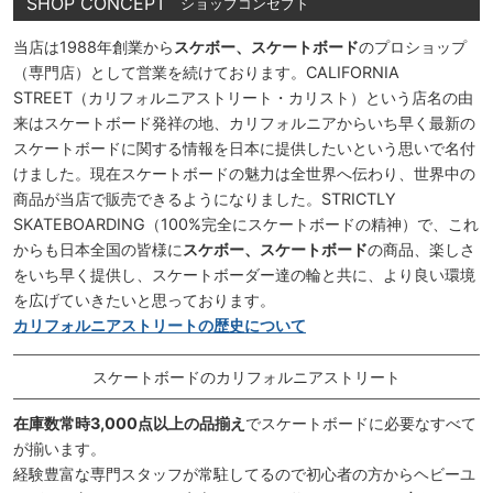
SHOP CONCEPT
ショップコンセプト
当店は1988年創業から
スケボー、スケートボード
のプロショップ
（専門店）として営業を続けております。CALIFORNIA
STREET（カリフォルニアストリート・カリスト）という店名の由
来はスケートボード発祥の地、カリフォルニアからいち早く最新の
スケートボードに関する情報を日本に提供したいという思いで名付
けました。現在スケートボードの魅力は全世界へ伝わり、世界中の
商品が当店で販売できるようになりました。STRICTLY
SKATEBOARDING（100%完全にスケートボードの精神）で、これ
からも日本全国の皆様に
スケボー、スケートボード
の商品、楽しさ
をいち早く提供し、スケートボーダー達の輪と共に、より良い環境
を広げていきたいと思っております。
カリフォルニアストリートの歴史について
スケートボードのカリフォルニアストリート
在庫数常時3,000点以上の品揃え
でスケートボードに必要なすべて
が揃います。
経験豊富な専門スタッフが常駐してるので初心者の方からヘビーユ