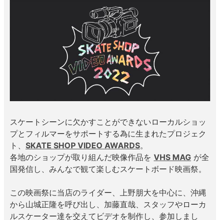
ボーンズ STF（エスティーエフ）
スケートパーク情報
特定商取引法に基づく表記
7.9inch
8.0inch
58mm
25cm
ボルト
ショーツ
パウエルペラルタ DF（ドラゴンフォーミュ
ラ）
8.0inch
8.1inch
59mm
25.5cm
パーツ・その他
長袖ボタンシャツ
ソフトウィール（クルーザー）
8.1inch
8.2inch
60mm
26cm
足回りセット（トラック・ウィールセット）
7分袖シャツ・ラグラン
8.2inch
8.3inch
62mm
26.5cm
ヘルメット・パッド
半袖シャツ
8.3inch
8.4inch
63mm
27cm
スケートシーンに欠かすことができないローカルショッ
練習用アイテム（初心者におすすめ）
キャップ
プとフィルマーをサポートする為に生まれたプロジェク
8.4inch
8.5inch
64mm
27.5cm
ト、
SKATE SHOP VIDEO AWARDS
。
スケートケース・バッグ
ソックス
各地のショップが取り組んだ映像作品を
VHS MAG
が全
8.5inch
8.6inch
65mm
28cm
国発信し、みんなで観て楽しむスケートボード映画祭。
メディア（雑誌・DVD・CD）
アンダーウエア
この映画祭に当店のライダー、上野朋大を中心に、沖縄
8.6inch
8.7inch
70mm
28.5cm
サイズの測り方
から山城正隆を呼び出し、加藤直哉、スタッフやローカ
ルスケーター達を交えてビデオを制作し、参加しまし
8.7inch
8.8inch
72mm
29cm