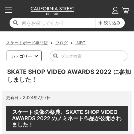
子供用デッキ
7.0inch以下
50mm
20cm
17時までのご注文は当日発送！
17時までのご注文は当日発送！
17時までのご注文は当日発送！
17時までのご注文は当日発送！
17時までのご注文は当日発送！
17時までのご注文は当日発送！
17時までのご注文は当日発送！
17時までのご注文は当日発送！
17時までのご注文は当日発送！
絞り込み
11,000円以上で送料無料！
11,000円以上で送料無料！
11,000円以上で送料無料！
11,000円以上で送料無料！
11,000円以上で送料無料！
11,000円以上で送料無料！
11,000円以上で送料無料！
11,000円以上で送料無料！
11,000円以上で送料無料！
7.0inch以下
7.2inch
51mm
21cm
毎月1日はポイント5倍！10日と20日は3倍！
毎月1日はポイント5倍！10日と20日は3倍！
毎月1日はポイント5倍！10日と20日は3倍！
毎月1日はポイント5倍！10日と20日は3倍！
毎月1日はポイント5倍！10日と20日は3倍！
毎月1日はポイント5倍！10日と20日は3倍！
毎月1日はポイント5倍！10日と20日は3倍！
毎月1日はポイント5倍！10日と20日は3倍！
毎月1日はポイント5倍！10日と20日は3倍！
スケートボード専門店
>
ブログ
>
INFO
デッキ新着一覧
トラック新着一覧
ウィール新着一覧
シューズ新着一覧
最新ブログ一覧
初心者の方へ
店舗情報
コンプリートセット（完成品）
Tシャツ
7.2inch
7.3inch
52mm
22cm
カテゴリー
デッキブランド一覧（全てのデッキ）
トラックブランド一覧（全てのトラック）
ウィールブランド一覧（全てのウィール）
シューズブランド一覧
カテゴリー
商品情報
ショップライダー紹介
7.3inch
7.5inch
53mm
22.5cm
デッキ
ロングスリーブTシャツ
SKATE SHOP VIDEO AWARDS 2022 に参加
しました！
サイズからデッキを選ぶ
適合デッキサイズから選ぶ
ウィールをサイズから選ぶ
シューズをサイズから選ぶ
徹底解析
スタッフ紹介
7.5inch
7.6inch
54mm
23cm
トラック
ジャケット
更新日：
2024年7月7日
スピットファイヤー F4（フォーミュラフォ
サンダル
スタッフおすすめアイテム
カリフォルニアストリートの歴史
7.6inch
7.7inch
55mm
23.5cm
ウィール
パーカー
ー）
スケート映像の祭典、SKATE SHOP VIDEO
インソール
ブランド紹介
求人情報
7.7inch
7.8inch
56mm
24cm
ベアリング
トレーナー・セーター
AWARDS 2022 のノミネート作品が公開され
ボーンズ XF（エックスフォーミュラ）
ました！
シューレース・その他
INFO
プライバシーポリシー
7.8inch
7.9inch
57mm
24.5cm
デッキテープ
パンツ