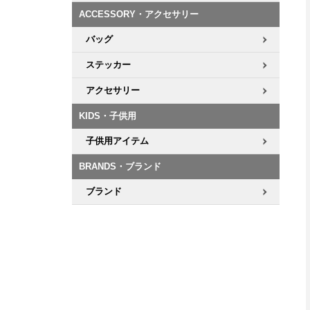
ACCESSORY・アクセサリー
8.8inch
8.9inch
75mm
29.5cm
バッグ
ステッカー
8.9inch
9.0inch以上
110mm
30cm
アクセサリー
9.0inch以上
KIDS・子供用
シェイプデッキ
子供用アイテム
BRANDS・ブランド
高性能デッキ
ブランド