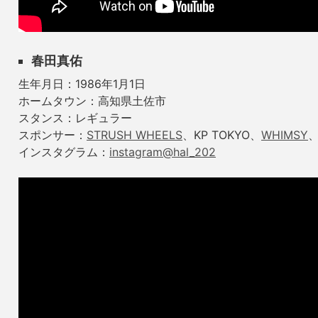
春田真佑
生年月日：1986年1月1日
ホームタウン：高知県土佐市
スタンス：レギュラー
スポンサー：
STRUSH WHEELS
、KP TOKYO、
WHIMSY
インスタグラム：
instagram@hal_202