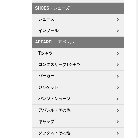
ボーンズ STF（エスティーエフ）
シューレース・その他
INFO
プライバシーポリシー
デッキテープ
パンツ
SHOES・シューズ
7.9inch
8.0inch
58mm
25cm
パウエルペラルタ DF（ドラゴンフォーミュラ）
スケートパーク情報
特定商取引法に基づく表記
ボルト
ショーツ
シューズ
8.0inch
8.1inch
59mm
25.5cm
ソフトウィール（クルーザー）
インソール
パーツ・その他
長袖ボタンシャツ
8.1inch
8.2inch
60mm
26cm
APPAREL・アパレル
足回りセット（トラック・ウィールセット）
7分袖シャツ・ラグラン
Tシャツ
8.2inch
8.3inch
62mm
26.5cm
ロングスリーブTシャツ
ヘルメット・パッド
半袖シャツ
8.3inch
8.4inch
63mm
27cm
パーカー
練習用アイテム（初心者におすすめ）
キャップ
ジャケット
8.4inch
8.5inch
64mm
27.5cm
スケートケース・バッグ
ソックス
パンツ・ショーツ
8.5inch
8.6inch
65mm
28cm
アパレル・その他
メディア（雑誌・DVD・CD）
アンダーウエア
8.6inch
8.7inch
70mm
28.5cm
キャップ
サイズの測り方
ソックス・その他
8.7inch
8.8inch
72mm
29cm