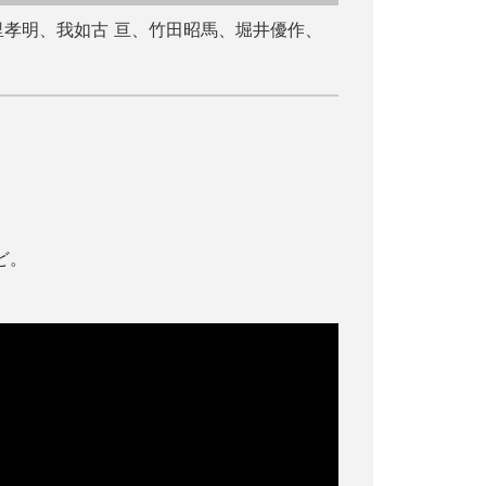
里孝明、我如古 亘、竹田昭馬、堀井優作、
ど。