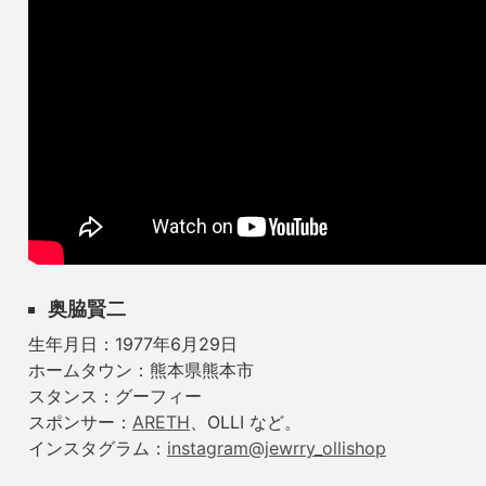
奥脇賢二
生年月日：1977年6月29日
ホームタウン：熊本県熊本市
スタンス：グーフィー
スポンサー：
ARETH
、OLLI など。
インスタグラム：
instagram@jewrry_ollishop