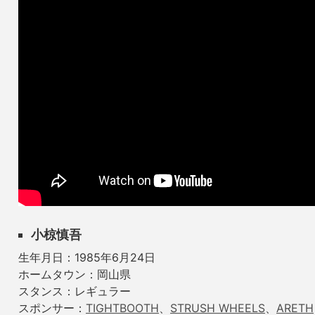
小椋慎吾
生年月日：1985年6月24日
ホームタウン：岡山県
スタンス：レギュラー
スポンサー：
TIGHTBOOTH
、
STRUSH WHEELS
、
ARETH