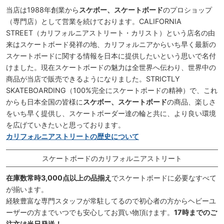
当店は1988年創業から
スケボー、スケートボード
のプロショップ
（専門店）として営業を続けております。CALIFORNIA
STREET（カリフォルニアストリート・カリスト）という店名の由
来はスケートボード発祥の地、カリフォルニアからいち早く最新の
スケートボードに関する情報を日本に提供したいという思いで名付
けました。現在スケートボードの魅力は全世界へ伝わり、世界中の
商品が当店で販売できるようになりました。STRICTLY
SKATEBOARDING（100%完全にスケートボードの精神）で、これ
からも日本全国の皆様に
スケボー、スケートボード
の商品、楽しさ
をいち早く提供し、スケートボーダー達の輪と共に、より良い環境
を広げていきたいと思っております。
カリフォルニアストリートの歴史について
スケートボードのカリフォルニアストリート
在庫数常時3,000点以上の品揃え
でスケートボードに必要なすべて
が揃います。
経験豊富な専門スタッフが常駐してるので初心者の方からヘビーユ
ーザーの方までいつでも安心してお買い物頂けます。
17時までのご
注文は当日発送！