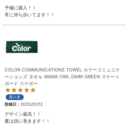
予備に購入！！

8.8inch
8.9inch
75mm
29.5cm
常に持ち歩いてます！！
8.9inch
9.0inch以上
110mm
30cm
9.0inch以上
シェイプデッキ
COLOR COMMUNICATIONS TOWEL カラーコミュニケ
高性能デッキ
ーションズ タオル WAWA OWL DARK GREEN スケート
ボード スケボー
購入者
投稿日
2025/01/12
デザイン最高！！

夏は頭に巻きます！！