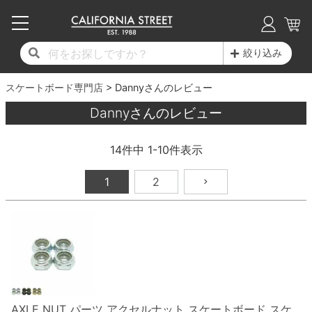
子供用デッキ
7.0inch以下
50mm
20cm
17時までのご注文は当日発送！
17時までのご注文は当日発送！
17時までのご注文は当日発送！
17時までのご注文は当日発送！
17時までのご注文は当日発送！
17時までのご注文は当日発送！
17時までのご注文は当日発送！
17時までのご注文は当日発送！
17時までのご注文は当日発送！
絞り込み
11,000円以上で送料無料！
11,000円以上で送料無料！
11,000円以上で送料無料！
11,000円以上で送料無料！
11,000円以上で送料無料！
11,000円以上で送料無料！
11,000円以上で送料無料！
11,000円以上で送料無料！
11,000円以上で送料無料！
スケートボード専門店
7.0inch以下
7.2inch
51mm
21cm
毎月1日はポイント5倍！10日と20日は3倍！
毎月1日はポイント5倍！10日と20日は3倍！
毎月1日はポイント5倍！10日と20日は3倍！
毎月1日はポイント5倍！10日と20日は3倍！
毎月1日はポイント5倍！10日と20日は3倍！
毎月1日はポイント5倍！10日と20日は3倍！
毎月1日はポイント5倍！10日と20日は3倍！
毎月1日はポイント5倍！10日と20日は3倍！
毎月1日はポイント5倍！10日と20日は3倍！
Dannyさんのレビュー
Dannyさんのレビュー
デッキ新着一覧
トラック新着一覧
ウィール新着一覧
シューズ新着一覧
最新ブログ一覧
初心者の方へ
店舗情報
コンプリートセット（完成品）
Tシャツ
7.2inch
7.3inch
52mm
22cm
14
件中
1
-
10
件表示
デッキブランド一覧（全てのデッキ）
トラックブランド一覧（全てのトラック）
ウィールブランド一覧（全てのウィール）
シューズブランド一覧
カテゴリー
商品情報
ショップライダー紹介
7.3inch
7.5inch
53mm
22.5cm
デッキ
ロングスリーブTシャツ
1
2
サイズからデッキを選ぶ
適合デッキサイズから選ぶ
ウィールをサイズから選ぶ
シューズをサイズから選ぶ
徹底解析
スタッフ紹介
7.5inch
7.6inch
54mm
23cm
トラック
ジャケット
スピットファイヤー F4（フォーミュラフォ
サンダル
スタッフおすすめアイテム
カリフォルニアストリートの歴史
7.6inch
7.7inch
55mm
23.5cm
ウィール
パーカー
ー）
インソール
ブランド紹介
求人情報
7.7inch
7.8inch
56mm
24cm
ベアリング
トレーナー・セーター
ボーンズ XF（エックスフォーミュラ）
シューレース・その他
INFO
プライバシーポリシー
7.8inch
7.9inch
57mm
24.5cm
デッキテープ
パンツ
AXLE NUT パーツ アクセルナット スケートボード スケ