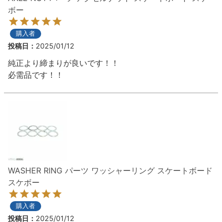
ボーンズ STF（エスティーエフ）
ボー
スケートパーク情報
特定商取引法に基づく表記
7.9inch
8.0inch
58mm
25cm
ボルト
ショーツ
パウエルペラルタ DF（ドラゴンフォーミュ
購入者
ラ）
8.0inch
8.1inch
59mm
25.5cm
パーツ・その他
長袖ボタンシャツ
投稿日
2025/01/12
純正より締まりが良いです！！

ソフトウィール（クルーザー）
8.1inch
8.2inch
60mm
26cm
足回りセット（トラック・ウィールセット）
7分袖シャツ・ラグラン
必需品です！！
8.2inch
8.3inch
62mm
26.5cm
ヘルメット・パッド
半袖シャツ
8.3inch
8.4inch
63mm
27cm
練習用アイテム（初心者におすすめ）
キャップ
8.4inch
8.5inch
64mm
27.5cm
スケートケース・バッグ
ソックス
8.5inch
8.6inch
65mm
28cm
WASHER RING パーツ ワッシャーリング スケートボード
メディア（雑誌・DVD・CD）
アンダーウエア
スケボー
8.6inch
8.7inch
70mm
28.5cm
サイズの測り方
購入者
投稿日
2025/01/12
8.7inch
8.8inch
72mm
29cm