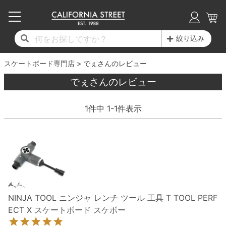
子供用デッキ
7.0inch以下
50mm
20cm
17時までのご注文は当日発送！
17時までのご注文は当日発送！
17時までのご注文は当日発送！
17時までのご注文は当日発送！
17時までのご注文は当日発送！
17時までのご注文は当日発送！
17時までのご注文は当日発送！
17時までのご注文は当日発送！
17時までのご注文は当日発送！
絞り込み
11,000円以上で送料無料！
11,000円以上で送料無料！
11,000円以上で送料無料！
11,000円以上で送料無料！
11,000円以上で送料無料！
11,000円以上で送料無料！
11,000円以上で送料無料！
11,000円以上で送料無料！
11,000円以上で送料無料！
スケートボード専門店
7.0inch以下
7.2inch
51mm
21cm
毎月1日はポイント5倍！10日と20日は3倍！
毎月1日はポイント5倍！10日と20日は3倍！
毎月1日はポイント5倍！10日と20日は3倍！
毎月1日はポイント5倍！10日と20日は3倍！
毎月1日はポイント5倍！10日と20日は3倍！
毎月1日はポイント5倍！10日と20日は3倍！
毎月1日はポイント5倍！10日と20日は3倍！
毎月1日はポイント5倍！10日と20日は3倍！
毎月1日はポイント5倍！10日と20日は3倍！
でぇさんのレビュー
でぇさんのレビュー
デッキ新着一覧
トラック新着一覧
ウィール新着一覧
シューズ新着一覧
最新ブログ一覧
初心者の方へ
店舗情報
コンプリートセット（完成品）
Tシャツ
7.2inch
7.3inch
52mm
22cm
1
件中
1
-
1
件表示
デッキブランド一覧（全てのデッキ）
トラックブランド一覧（全てのトラック）
ウィールブランド一覧（全てのウィール）
シューズブランド一覧
カテゴリー
商品情報
ショップライダー紹介
7.3inch
7.5inch
53mm
22.5cm
デッキ
ロングスリーブTシャツ
サイズからデッキを選ぶ
適合デッキサイズから選ぶ
ウィールをサイズから選ぶ
シューズをサイズから選ぶ
徹底解析
スタッフ紹介
7.5inch
7.6inch
54mm
23cm
トラック
ジャケット
スピットファイヤー F4（フォーミュラフォ
サンダル
スタッフおすすめアイテム
カリフォルニアストリートの歴史
7.6inch
7.7inch
55mm
23.5cm
ウィール
パーカー
ー）
インソール
ブランド紹介
求人情報
7.7inch
7.8inch
56mm
24cm
ベアリング
トレーナー・セーター
NINJA TOOL ニンジャ レンチ ツール 工具 T TOOL PERF
ボーンズ XF（エックスフォーミュラ）
ECT X スケートボード スケボー
シューレース・その他
INFO
プライバシーポリシー
7.8inch
7.9inch
57mm
24.5cm
デッキテープ
パンツ