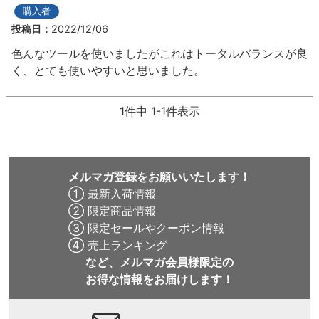
ボーンズ STF（エスティーエフ）
購入者
スケートパーク情報
特定商取引法に基づく表記
7.9inch
8.0inch
58mm
25cm
ボルト
ショーツ
投稿日
2022/12/06
パウエルペラルタ DF（ドラゴンフォーミュ
色んなツールを使いましたがこれはトータルバランスが良
ラ）
8.0inch
8.1inch
59mm
25.5cm
パーツ・その他
長袖ボタンシャツ
く、とても使いやすいと思いました。
ソフトウィール（クルーザー）
8.1inch
8.2inch
60mm
26cm
足回りセット（トラック・ウィールセット）
7分袖シャツ・ラグラン
1
件中
1
-
1
件表示
8.2inch
8.3inch
62mm
26.5cm
ヘルメット・パッド
半袖シャツ
8.3inch
8.4inch
63mm
27cm
メルマガ登録をお願いいたします！
練習用アイテム（初心者におすすめ）
キャップ
① 最新入荷情報
8.4inch
8.5inch
64mm
27.5cm
② 限定商品情報
スケートケース・バッグ
ソックス
③ 限定セールやクーポン情報
8.5inch
8.6inch
65mm
28cm
④ 売上ランキング
メディア（雑誌・DVD・CD）
アンダーウエア
など、メルマガ会員様限定の
お得な情報をお届けします！
8.6inch
8.7inch
70mm
28.5cm
サイズの測り方
8.7inch
8.8inch
72mm
29cm