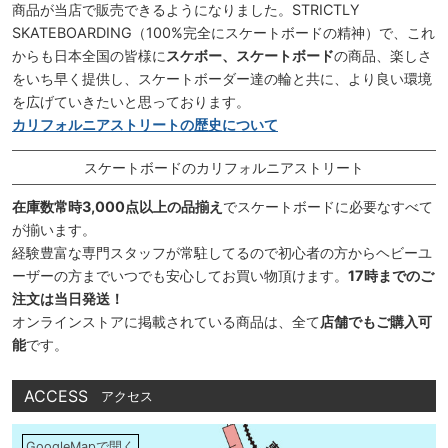
商品が当店で販売できるようになりました。STRICTLY
SKATEBOARDING（100%完全にスケートボードの精神）で、これ
からも日本全国の皆様に
スケボー、スケートボード
の商品、楽しさ
をいち早く提供し、スケートボーダー達の輪と共に、より良い環境
を広げていきたいと思っております。
カリフォルニアストリートの歴史について
スケートボードのカリフォルニアストリート
在庫数常時3,000点以上の品揃え
でスケートボードに必要なすべて
が揃います。
経験豊富な専門スタッフが常駐してるので初心者の方からヘビーユ
ーザーの方までいつでも安心してお買い物頂けます。
17時までのご
注文は当日発送！
オンラインストアに掲載されている商品は、全て
店舗でもご購入可
能
です。
ACCESS
アクセス
GoogleMapで開く