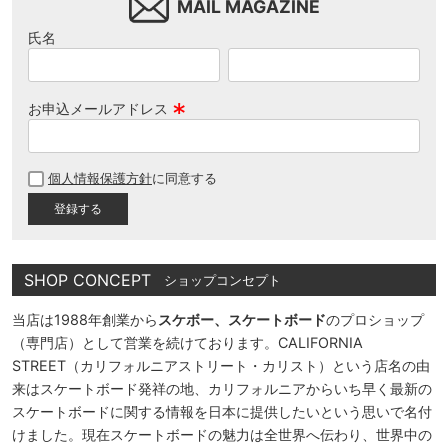
MAIL MAGAZINE
氏名
8.8inch
8.9inch
75mm
29.5cm
8.9inch
9.0inch以上
110mm
30cm
お申込メールアドレス
(
9.0inch以上
必
個人情報保護方針
に同意する
須
シェイプデッキ
)
高性能デッキ
SHOP CONCEPT
ショップコンセプト
当店は1988年創業から
スケボー、スケートボード
のプロショップ
（専門店）として営業を続けております。CALIFORNIA
STREET（カリフォルニアストリート・カリスト）という店名の由
来はスケートボード発祥の地、カリフォルニアからいち早く最新の
スケートボードに関する情報を日本に提供したいという思いで名付
けました。現在スケートボードの魅力は全世界へ伝わり、世界中の