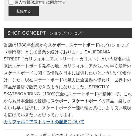
個人情報保護方針
に同意する
須
)
SHOP CONCEPT
ショップコンセプト
当店は1988年創業から
スケボー、スケートボード
のプロショップ
（専門店）として営業を続けております。CALIFORNIA
STREET（カリフォルニアストリート・カリスト）という店名の由
来はスケートボード発祥の地、カリフォルニアからいち早く最新の
スケートボードに関する情報を日本に提供したいという思いで名付
けました。現在スケートボードの魅力は全世界へ伝わり、世界中の
商品が当店で販売できるようになりました。STRICTLY
SKATEBOARDING（100%完全にスケートボードの精神）で、これ
からも日本全国の皆様に
スケボー、スケートボード
の商品、楽しさ
をいち早く提供し、スケートボーダー達の輪と共に、より良い環境
を広げていきたいと思っております。
カリフォルニアストリートの歴史について
スケートボードのカリフォルニアストリート