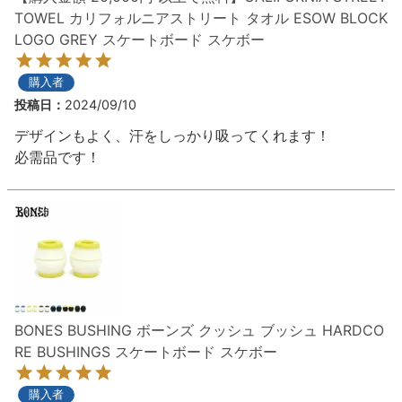
ボーンズ STF（エスティーエフ）
TOWEL カリフォルニアストリート タオル ESOW BLOCK
スケートパーク情報
特定商取引法に基づく表記
7.9inch
8.0inch
58mm
25cm
ボルト
ショーツ
LOGO GREY スケートボード スケボー
パウエルペラルタ DF（ドラゴンフォーミュ
ラ）
8.0inch
8.1inch
59mm
25.5cm
パーツ・その他
長袖ボタンシャツ
購入者
投稿日
2024/09/10
ソフトウィール（クルーザー）
8.1inch
8.2inch
60mm
26cm
足回りセット（トラック・ウィールセット）
7分袖シャツ・ラグラン
デザインもよく、汗をしっかり吸ってくれます！

必需品です！
8.2inch
8.3inch
62mm
26.5cm
ヘルメット・パッド
半袖シャツ
8.3inch
8.4inch
63mm
27cm
練習用アイテム（初心者におすすめ）
キャップ
8.4inch
8.5inch
64mm
27.5cm
スケートケース・バッグ
ソックス
8.5inch
8.6inch
65mm
28cm
メディア（雑誌・DVD・CD）
アンダーウエア
BONES BUSHING ボーンズ クッシュ ブッシュ HARDCO
RE BUSHINGS スケートボード スケボー
8.6inch
8.7inch
70mm
28.5cm
サイズの測り方
購入者
8.7inch
8.8inch
72mm
29cm