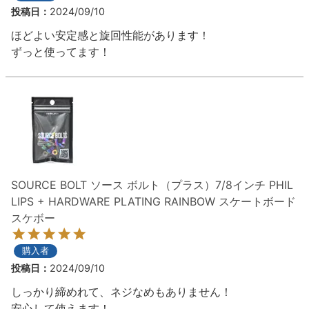
投稿日
2024/09/10
8.8inch
8.9inch
75mm
29.5cm
ほどよい安定感と旋回性能があります！

ずっと使ってます！
8.9inch
9.0inch以上
110mm
30cm
9.0inch以上
シェイプデッキ
高性能デッキ
SOURCE BOLT ソース ボルト（プラス）7/8インチ PHIL
LIPS + HARDWARE PLATING RAINBOW スケートボード
スケボー
購入者
投稿日
2024/09/10
しっかり締めれて、ネジなめもありません！

安心して使えます！