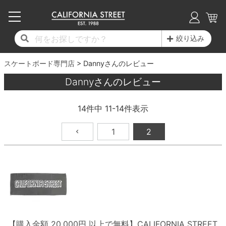
子供用デッキ
7.0inch以下
50mm
20cm
17時までのご注文は当日発送！
17時までのご注文は当日発送！
17時までのご注文は当日発送！
17時までのご注文は当日発送！
17時までのご注文は当日発送！
17時までのご注文は当日発送！
17時までのご注文は当日発送！
17時までのご注文は当日発送！
17時までのご注文は当日発送！
絞り込み
11,000円以上で送料無料！
11,000円以上で送料無料！
11,000円以上で送料無料！
11,000円以上で送料無料！
11,000円以上で送料無料！
11,000円以上で送料無料！
11,000円以上で送料無料！
11,000円以上で送料無料！
11,000円以上で送料無料！
スケートボード専門店
7.0inch以下
7.2inch
51mm
21cm
毎月1日はポイント5倍！10日と20日は3倍！
毎月1日はポイント5倍！10日と20日は3倍！
毎月1日はポイント5倍！10日と20日は3倍！
毎月1日はポイント5倍！10日と20日は3倍！
毎月1日はポイント5倍！10日と20日は3倍！
毎月1日はポイント5倍！10日と20日は3倍！
毎月1日はポイント5倍！10日と20日は3倍！
毎月1日はポイント5倍！10日と20日は3倍！
毎月1日はポイント5倍！10日と20日は3倍！
Dannyさんのレビュー
Dannyさんのレビュー
デッキ新着一覧
トラック新着一覧
ウィール新着一覧
シューズ新着一覧
最新ブログ一覧
初心者の方へ
店舗情報
コンプリートセット（完成品）
Tシャツ
7.2inch
7.3inch
52mm
22cm
14
件中
11
-
14
件表示
デッキブランド一覧（全てのデッキ）
トラックブランド一覧（全てのトラック）
ウィールブランド一覧（全てのウィール）
シューズブランド一覧
カテゴリー
商品情報
ショップライダー紹介
7.3inch
7.5inch
53mm
22.5cm
デッキ
ロングスリーブTシャツ
1
2
サイズからデッキを選ぶ
適合デッキサイズから選ぶ
ウィールをサイズから選ぶ
シューズをサイズから選ぶ
徹底解析
スタッフ紹介
7.5inch
7.6inch
54mm
23cm
トラック
ジャケット
スピットファイヤー F4（フォーミュラフォ
サンダル
スタッフおすすめアイテム
カリフォルニアストリートの歴史
7.6inch
7.7inch
55mm
23.5cm
ウィール
パーカー
ー）
インソール
ブランド紹介
求人情報
7.7inch
7.8inch
56mm
24cm
ベアリング
トレーナー・セーター
ボーンズ XF（エックスフォーミュラ）
シューレース・その他
INFO
プライバシーポリシー
7.8inch
7.9inch
57mm
24.5cm
デッキテープ
パンツ
【購入金額 20,000円 以上で無料】CALIFORNIA STREET