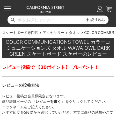
子供用デッキ
7.0inch以下
50mm
20cm
17時までのご注文は当日発送！
17時までのご注文は当日発送！
17時までのご注文は当日発送！
17時までのご注文は当日発送！
17時までのご注文は当日発送！
17時までのご注文は当日発送！
17時までのご注文は当日発送！
17時までのご注文は当日発送！
17時までのご注文は当日発送！
絞り込み
11,000円以上で送料無料！
11,000円以上で送料無料！
11,000円以上で送料無料！
11,000円以上で送料無料！
11,000円以上で送料無料！
11,000円以上で送料無料！
11,000円以上で送料無料！
11,000円以上で送料無料！
11,000円以上で送料無料！
スケートボード専門店
7.0inch以下
7.2inch
51mm
21cm
毎月1日はポイント5倍！10日と20日は3倍！
毎月1日はポイント5倍！10日と20日は3倍！
毎月1日はポイント5倍！10日と20日は3倍！
毎月1日はポイント5倍！10日と20日は3倍！
毎月1日はポイント5倍！10日と20日は3倍！
毎月1日はポイント5倍！10日と20日は3倍！
毎月1日はポイント5倍！10日と20日は3倍！
毎月1日はポイント5倍！10日と20日は3倍！
毎月1日はポイント5倍！10日と20日は3倍！
アクセサリー
タオル
COLOR COMMU
COLOR COMMUNICATIONS TOWEL カラーコ
デッキ新着一覧
トラック新着一覧
ウィール新着一覧
シューズ新着一覧
最新ブログ一覧
初心者の方へ
店舗情報
コンプリートセット（完成品）
Tシャツ
7.2inch
7.3inch
52mm
22cm
ミュニケーションズ タオル WAWA OWL DARK
GREEN スケートボード スケボーのレビュー
デッキブランド一覧（全てのデッキ）
トラックブランド一覧（全てのトラック）
ウィールブランド一覧（全てのウィール）
シューズブランド一覧
カテゴリー
商品情報
ショップライダー紹介
7.3inch
7.5inch
53mm
22.5cm
デッキ
ロングスリーブTシャツ
レビュー投稿で 【30ポイント】 プレゼント！
サイズからデッキを選ぶ
適合デッキサイズから選ぶ
ウィールをサイズから選ぶ
シューズをサイズから選ぶ
徹底解析
スタッフ紹介
7.5inch
7.6inch
54mm
23cm
トラック
ジャケット
レビューの投稿方法
スピットファイヤー F4（フォーミュラフォ
サンダル
スタッフおすすめアイテム
カリフォルニアストリートの歴史
7.6inch
7.7inch
55mm
23.5cm
ウィール
パーカー
ー）
レビュー投稿は会員様限定となります。
インソール
ブランド紹介
求人情報
7.7inch
7.8inch
56mm
24cm
ベアリング
トレーナー・セーター
商品詳細ページの
「レビューを書く」
をクリックしてください。
ボーンズ XF（エックスフォーミュラ）
ニックネームをご記入ください。
シューレース・その他
INFO
プライバシーポリシー
7.8inch
7.9inch
57mm
24.5cm
おすすめ度を5段階から選択していただき、本文に商品の感想やご要
デッキテープ
パンツ