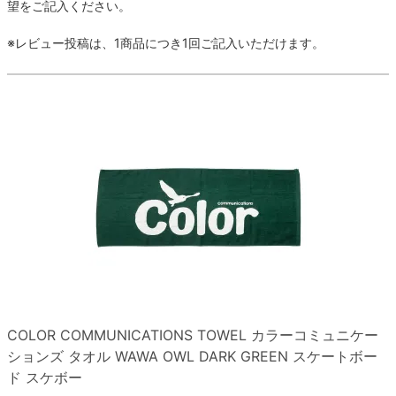
ボーンズ STF（エスティーエフ）
望をご記入ください。
スケートパーク情報
特定商取引法に基づく表記
7.9inch
8.0inch
58mm
25cm
ボルト
ショーツ
※レビュー投稿は、1商品につき1回ご記入いただけます。
パウエルペラルタ DF（ドラゴンフォーミュ
ラ）
8.0inch
8.1inch
59mm
25.5cm
パーツ・その他
長袖ボタンシャツ
ソフトウィール（クルーザー）
8.1inch
8.2inch
60mm
26cm
足回りセット（トラック・ウィールセット）
7分袖シャツ・ラグラン
8.2inch
8.3inch
62mm
26.5cm
ヘルメット・パッド
半袖シャツ
8.3inch
8.4inch
63mm
27cm
練習用アイテム（初心者におすすめ）
キャップ
8.4inch
8.5inch
64mm
27.5cm
スケートケース・バッグ
ソックス
8.5inch
8.6inch
65mm
28cm
メディア（雑誌・DVD・CD）
アンダーウエア
COLOR COMMUNICATIONS TOWEL
カラーコミュニケー
8.6inch
8.7inch
70mm
28.5cm
ションズ
タオル
WAWA OWL
DARK GREEN
スケートボー
サイズの測り方
ド スケボー
8.7inch
8.8inch
72mm
29cm