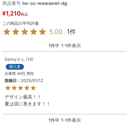
商品番号
tw-cc-wawaowl-dg
¥
1,210
8.8inch
8.9inch
75mm
29.5cm
税込
8.9inch
9.0inch以上
110mm
30cm
1
5.00
9.0inch以上
1
件中
1
-
1
件表示
シェイプデッキ
Danny
14
購入者
高性能デッキ
兵庫県
40代
男性
投稿日
2025/01/12
デザイン最高！！

夏は頭に巻きます！！
1
件中
1
-
1
件表示