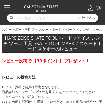
子供用デッキ
7.0inch以下
50mm
20cm
17時までのご注文は当日発送！
17時までのご注文は当日発送！
17時までのご注文は当日発送！
17時までのご注文は当日発送！
17時までのご注文は当日発送！
17時までのご注文は当日発送！
17時までのご注文は当日発送！
17時までのご注文は当日発送！
17時までのご注文は当日発送！
絞り込み
11,000円以上で送料無料！
11,000円以上で送料無料！
11,000円以上で送料無料！
11,000円以上で送料無料！
11,000円以上で送料無料！
11,000円以上で送料無料！
11,000円以上で送料無料！
11,000円以上で送料無料！
11,000円以上で送料無料！
スケートボード専門店
7.0inch以下
7.2inch
51mm
21cm
毎月1日はポイント5倍！10日と20日は3倍！
毎月1日はポイント5倍！10日と20日は3倍！
毎月1日はポイント5倍！10日と20日は3倍！
毎月1日はポイント5倍！10日と20日は3倍！
毎月1日はポイント5倍！10日と20日は3倍！
毎月1日はポイント5倍！10日と20日は3倍！
毎月1日はポイント5倍！10日と20日は3倍！
毎月1日はポイント5倍！10日と20日は3倍！
毎月1日はポイント5倍！10日と20日は3倍！
スケートボード
パーツ
レンチ・ツール
HARDZEISS SKATE TOOL ハードツアイス レン
デッキ新着一覧
トラック新着一覧
ウィール新着一覧
シューズ新着一覧
最新ブログ一覧
初心者の方へ
店舗情報
コンプリートセット（完成品）
Tシャツ
7.2inch
7.3inch
52mm
22cm
チ ツール 工具 SKATE TOOL MARK 2 スケートボ
ード スケボーのレビュー
デッキブランド一覧（全てのデッキ）
トラックブランド一覧（全てのトラック）
ウィールブランド一覧（全てのウィール）
シューズブランド一覧
カテゴリー
商品情報
ショップライダー紹介
7.3inch
7.5inch
53mm
22.5cm
デッキ
ロングスリーブTシャツ
レビュー投稿で 【30ポイント】 プレゼント！
サイズからデッキを選ぶ
適合デッキサイズから選ぶ
ウィールをサイズから選ぶ
シューズをサイズから選ぶ
徹底解析
スタッフ紹介
7.5inch
7.6inch
54mm
23cm
トラック
ジャケット
レビューの投稿方法
スピットファイヤー F4（フォーミュラフォ
サンダル
スタッフおすすめアイテム
カリフォルニアストリートの歴史
7.6inch
7.7inch
55mm
23.5cm
ウィール
パーカー
ー）
レビュー投稿は会員様限定となります。
インソール
ブランド紹介
求人情報
7.7inch
7.8inch
56mm
24cm
ベアリング
トレーナー・セーター
商品詳細ページの
「レビューを書く」
をクリックしてください。
ボーンズ XF（エックスフォーミュラ）
ニックネームをご記入ください。
シューレース・その他
INFO
プライバシーポリシー
7.8inch
7.9inch
57mm
24.5cm
おすすめ度を5段階から選択していただき、本文に商品の感想やご要
デッキテープ
パンツ