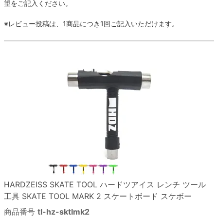
ボーンズ STF（エスティーエフ）
望をご記入ください。
スケートパーク情報
特定商取引法に基づく表記
7.9inch
8.0inch
58mm
25cm
ボルト
ショーツ
※レビュー投稿は、1商品につき1回ご記入いただけます。
パウエルペラルタ DF（ドラゴンフォーミュ
ラ）
8.0inch
8.1inch
59mm
25.5cm
パーツ・その他
長袖ボタンシャツ
ソフトウィール（クルーザー）
8.1inch
8.2inch
60mm
26cm
足回りセット（トラック・ウィールセット）
7分袖シャツ・ラグラン
8.2inch
8.3inch
62mm
26.5cm
ヘルメット・パッド
半袖シャツ
8.3inch
8.4inch
63mm
27cm
練習用アイテム（初心者におすすめ）
キャップ
8.4inch
8.5inch
64mm
27.5cm
スケートケース・バッグ
ソックス
8.5inch
8.6inch
65mm
28cm
メディア（雑誌・DVD・CD）
アンダーウエア
HARDZEISS SKATE TOOL
ハードツアイス
レンチ ツール
8.6inch
8.7inch
70mm
28.5cm
工具
SKATE TOOL MARK 2
スケートボード スケボー
サイズの測り方
商品番号
tl-hz-sktlmk2
8.7inch
8.8inch
72mm
29cm