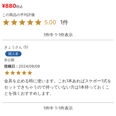
¥
880
税込
8.8inch
8.9inch
75mm
29.5cm
1
5.00
8.9inch
9.0inch以上
110mm
30cm
1
件中
1
-
1
件表示
9.0inch以上
きょう
5
シェイプデッキ
購入者
非公開
高性能デッキ
投稿日
2024/08/09
金具を止める時に使います。これ1本あればスケボー1式を
セットできちゃうので持っていない方は1本持っておくこ
とを強くおすすめします。
1
件中
1
-
1
件表示