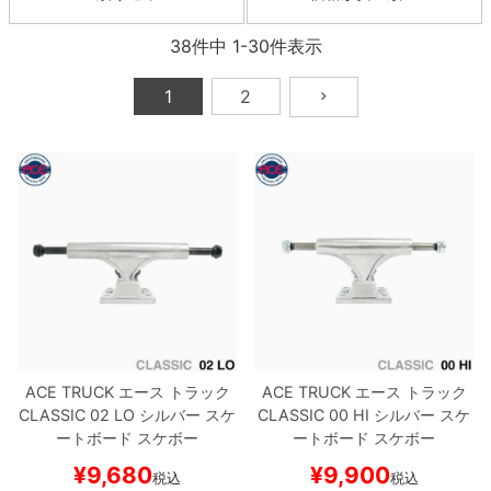
38
件中
1
-
30
件表示
8.8inch
8.9inch
75mm
29.5cm
1
2
8.9inch
9.0inch以上
110mm
30cm
9.0inch以上
シェイプデッキ
高性能デッキ
ACE TRUCK
エース
トラック
ACE TRUCK
エース
トラック
CLASSIC
02 LO
シルバー
スケ
CLASSIC
00 HI
シルバー
スケ
ートボード スケボー
ートボード スケボー
¥
9,680
¥
9,900
税込
税込