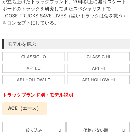
が立ち上げたトラックブランド。20年以上に渡りスケート
ボーンズ STF（エスティーエフ）
ボードのトラックを研究してきたスペシャリストで、
スケートパーク情報
特定商取引法に基づく表記
7.9inch
8.0inch
58mm
25cm
ボルト
ショーツ
LOOSE TRUCKS SAVE LIVES（緩いトラックは命を救う）
パウエルペラルタ DF（ドラゴンフォーミュ
をコンセプトにしている。
ラ）
8.0inch
8.1inch
59mm
25.5cm
パーツ・その他
長袖ボタンシャツ
ソフトウィール（クルーザー）
8.1inch
8.2inch
60mm
26cm
足回りセット（トラック・ウィールセット）
7分袖シャツ・ラグラン
モデルを選ぶ
8.2inch
8.3inch
62mm
26.5cm
CLASSIC LO
CLASSIC HI
ヘルメット・パッド
半袖シャツ
AF1 LO
AF1 HI
8.3inch
8.4inch
63mm
27cm
練習用アイテム（初心者におすすめ）
キャップ
AF1 HOLLOW LO
AF1 HOLLOW HI
8.4inch
8.5inch
64mm
27.5cm
スケートケース・バッグ
ソックス
トラックブランド別・モデル説明
8.5inch
8.6inch
65mm
28cm
メディア（雑誌・DVD・CD）
アンダーウエア
ACE（エース）
8.6inch
8.7inch
70mm
28.5cm
サイズの測り方
価格が安い順
絞り込み
8.7inch
8.8inch
72mm
29cm