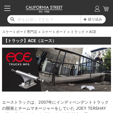
子供用デッキ
7.0inch以下
50mm
20cm
17時までのご注文は当日発送！
17時までのご注文は当日発送！
17時までのご注文は当日発送！
17時までのご注文は当日発送！
17時までのご注文は当日発送！
17時までのご注文は当日発送！
17時までのご注文は当日発送！
17時までのご注文は当日発送！
17時までのご注文は当日発送！
絞り込み
11,000円以上で送料無料！
11,000円以上で送料無料！
11,000円以上で送料無料！
11,000円以上で送料無料！
11,000円以上で送料無料！
11,000円以上で送料無料！
11,000円以上で送料無料！
11,000円以上で送料無料！
11,000円以上で送料無料！
スケートボード専門店
7.0inch以下
7.2inch
51mm
21cm
毎月1日はポイント5倍！10日と20日は3倍！
毎月1日はポイント5倍！10日と20日は3倍！
毎月1日はポイント5倍！10日と20日は3倍！
毎月1日はポイント5倍！10日と20日は3倍！
毎月1日はポイント5倍！10日と20日は3倍！
毎月1日はポイント5倍！10日と20日は3倍！
毎月1日はポイント5倍！10日と20日は3倍！
毎月1日はポイント5倍！10日と20日は3倍！
毎月1日はポイント5倍！10日と20日は3倍！
スケートボード
トラック
ACE
【トラック】ACE（エース）
デッキ新着一覧
トラック新着一覧
ウィール新着一覧
シューズ新着一覧
最新ブログ一覧
初心者の方へ
店舗情報
コンプリートセット（完成品）
Tシャツ
7.2inch
7.3inch
52mm
22cm
デッキブランド一覧（全てのデッキ）
トラックブランド一覧（全てのトラック）
ウィールブランド一覧（全てのウィール）
シューズブランド一覧
カテゴリー
商品情報
ショップライダー紹介
7.3inch
7.5inch
53mm
22.5cm
デッキ
ロングスリーブTシャツ
サイズからデッキを選ぶ
適合デッキサイズから選ぶ
ウィールをサイズから選ぶ
シューズをサイズから選ぶ
徹底解析
スタッフ紹介
7.5inch
7.6inch
54mm
23cm
トラック
ジャケット
スピットファイヤー F4（フォーミュラフォ
サンダル
スタッフおすすめアイテム
カリフォルニアストリートの歴史
7.6inch
7.7inch
55mm
23.5cm
ウィール
パーカー
ー）
インソール
ブランド紹介
求人情報
7.7inch
7.8inch
56mm
24cm
ベアリング
トレーナー・セーター
ボーンズ XF（エックスフォーミュラ）
エーストラックは、2007年にインディペンデントトラック
の開発とチームマネージャーをしていた JOEY TERSHAY
シューレース・その他
INFO
プライバシーポリシー
7.8inch
7.9inch
57mm
24.5cm
デッキテープ
パンツ