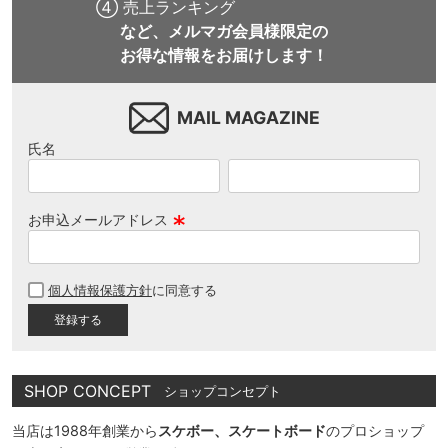
④ 売上ランキング
など、メルマガ会員様限定の
お得な情報をお届けします！
MAIL MAGAZINE
氏名
お申込メールアドレス
(
必
個人情報保護方針
に同意する
須
)
SHOP CONCEPT
ショップコンセプト
当店は1988年創業から
スケボー、スケートボード
のプロショップ