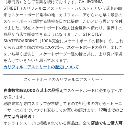
（専門店）として営業を続けております。CALIFORNIA
STREET（カリフォルニアストリート・カリスト）という店名の由
来はスケートボード発祥の地、カリフォルニアからいち早く最新の
スケートボードに関する情報を日本に提供したいという思いで名付
けました。現在スケートボードの魅力は全世界へ伝わり、世界中の
商品が当店で販売できるようになりました。STRICTLY
SKATEBOARDING（100%完全にスケートボードの精神）で、これ
からも日本全国の皆様に
スケボー、スケートボード
の商品、楽しさ
をいち早く提供し、スケートボーダー達の輪と共に、より良い環境
を広げていきたいと思っております。
カリフォルニアストリートの歴史について
スケートボードのカリフォルニアストリート
在庫数常時3,000点以上の品揃え
でスケートボードに必要なすべて
が揃います。
経験豊富な専門スタッフが常駐してるので初心者の方からヘビーユ
ーザーの方までいつでも安心してお買い物頂けます。
17時までのご
注文は当日発送！
オンラインストアに掲載されている商品は、全て
店舗でもご購入可