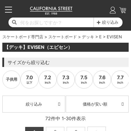
子供用デッキ
7.0inch以下
50mm
20cm
17時までのご注文は当日発送！
17時までのご注文は当日発送！
17時までのご注文は当日発送！
17時までのご注文は当日発送！
17時までのご注文は当日発送！
17時までのご注文は当日発送！
17時までのご注文は当日発送！
17時までのご注文は当日発送！
17時までのご注文は当日発送！
絞り込み
11,000円以上で送料無料！
11,000円以上で送料無料！
11,000円以上で送料無料！
11,000円以上で送料無料！
11,000円以上で送料無料！
11,000円以上で送料無料！
11,000円以上で送料無料！
11,000円以上で送料無料！
11,000円以上で送料無料！
スケートボード専門店
7.0inch以下
7.2inch
51mm
21cm
毎月1日はポイント5倍！10日と20日は3倍！
毎月1日はポイント5倍！10日と20日は3倍！
毎月1日はポイント5倍！10日と20日は3倍！
毎月1日はポイント5倍！10日と20日は3倍！
毎月1日はポイント5倍！10日と20日は3倍！
毎月1日はポイント5倍！10日と20日は3倍！
毎月1日はポイント5倍！10日と20日は3倍！
毎月1日はポイント5倍！10日と20日は3倍！
毎月1日はポイント5倍！10日と20日は3倍！
スケートボード
デッキ
E
EVISEN
【デッキ】EVISEN（エビセン）
デッキ新着一覧
トラック新着一覧
ウィール新着一覧
シューズ新着一覧
最新ブログ一覧
初心者の方へ
店舗情報
コンプリートセット（完成品）
Tシャツ
7.2inch
7.3inch
52mm
22cm
サイズから絞り込む
デッキブランド一覧（全てのデッキ）
トラックブランド一覧（全てのトラック）
ウィールブランド一覧（全てのウィール）
シューズブランド一覧
カテゴリー
商品情報
ショップライダー紹介
7.3inch
7.5inch
53mm
22.5cm
デッキ
ロングスリーブTシャツ
7.0
7.2
7.3
7.5
7.6
7.7
子供用
サイズからデッキを選ぶ
適合デッキサイズから選ぶ
ウィールをサイズから選ぶ
シューズをサイズから選ぶ
徹底解析
スタッフ紹介
7.5inch
7.6inch
54mm
23cm
トラック
ジャケット
以下
inch
inch
inch
inch
inch
スピットファイヤー F4（フォーミュラフォ
サンダル
スタッフおすすめアイテム
カリフォルニアストリートの歴史
7.6inch
7.7inch
55mm
23.5cm
ウィール
パーカー
ー）
価格が安い順
絞り込み
インソール
ブランド紹介
求人情報
7.7inch
7.8inch
56mm
24cm
ベアリング
トレーナー・セーター
ボーンズ XF（エックスフォーミュラ）
72
件中
1
-
30
件表示
シューレース・その他
INFO
プライバシーポリシー
7.8inch
7.9inch
57mm
24.5cm
デッキテープ
パンツ