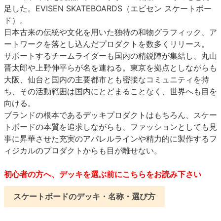
足した。EVISEN SKATEBOARDS（エビセン スケートボー
ド）。
日本古来の伝統や文化を用いた独特の和物グラフィック、ア
ートワークを落とし込んだプロダクトを数多くリリース。
サポートするチームライダーも国内の精鋭陣が集結し、丸山
晋太郎や上野伸平らが名を連ねる。東京を拠点としながらも
大阪、仙台と国内の主要都市とも密接なコミュニティを持
ち、その活動範囲は国内にとどまることなく、世界へも目を
向ける。
ブランドの根本であるデッキプロダクトはもちろん、スケー
トボードの本質を追求しながらも、ファッションとしても見
事に昇華させた充実のアパレルラインや精力的に製作するフ
ィジカルのプロダクトからも目が離せない。
初心者の方へ、デッキを選ぶ前にこちらをお読み下さい
スケートボードのデッキ・名称・選び方