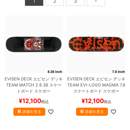
1
2
3
ボーンズ STF（エスティーエフ）
スケートパーク情報
特定商取引法に基づく表記
7.9inch
8.0inch
58mm
25cm
ボルト
ショーツ
パウエルペラルタ DF（ドラゴンフォーミュ
ラ）
8.0inch
8.1inch
59mm
25.5cm
パーツ・その他
長袖ボタンシャツ
ソフトウィール（クルーザー）
8.1inch
8.2inch
60mm
26cm
足回りセット（トラック・ウィールセット）
7分袖シャツ・ラグラン
8.2inch
8.3inch
62mm
26.5cm
ヘルメット・パッド
半袖シャツ
8.3inch
8.4inch
63mm
27cm
練習用アイテム（初心者におすすめ）
キャップ
EVISEN DECK
エビセン
デッキ
EVISEN DECK
エビセン
デッキ
8.4inch
8.5inch
64mm
27.5cm
TEAM
MATCH 2 8.38
スケー
TEAM
EVI-LOGO MAGMA 7.8
スケートケース・バッグ
ソックス
トボード スケボー
スケートボード スケボー
8.5inch
8.6inch
65mm
28cm
¥
12,100
¥
12,100
税込
税込
メディア（雑誌・DVD・CD）
アンダーウエア
詳細を見る
詳細を見る
8.6inch
8.7inch
70mm
28.5cm
サイズの測り方
8.7inch
8.8inch
72mm
29cm