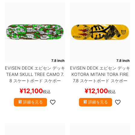
8.8inch
8.9inch
75mm
29.5cm
8.9inch
9.0inch以上
110mm
30cm
9.0inch以上
シェイプデッキ
EVISEN DECK
エビセン
デッキ
EVISEN DECK
エビセン
デッキ
TEAM
SKULL TREE CAMO 7.
KOTORA MITANI
TORA FIRE
高性能デッキ
8
スケートボード スケボー
7.8
スケートボード スケボー
¥
12,100
¥
12,100
税込
税込
詳細を見る
詳細を見る