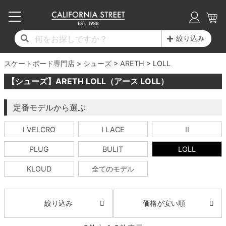
子供用デッキ
7.0inch以下
50mm
20cm
17時までのご注文は当日発送！
17時までのご注文は当日発送！
17時までのご注文は当日発送！
17時までのご注文は当日発送！
17時までのご注文は当日発送！
17時までのご注文は当日発送！
17時までのご注文は当日発送！
17時までのご注文は当日発送！
17時までのご注文は当日発送！
絞り込み
11,000円以上で送料無料！
11,000円以上で送料無料！
11,000円以上で送料無料！
11,000円以上で送料無料！
11,000円以上で送料無料！
11,000円以上で送料無料！
11,000円以上で送料無料！
11,000円以上で送料無料！
11,000円以上で送料無料！
スケートボード専門店
7.0inch以下
7.2inch
51mm
21cm
毎月1日はポイント5倍！10日と20日は3倍！
毎月1日はポイント5倍！10日と20日は3倍！
毎月1日はポイント5倍！10日と20日は3倍！
毎月1日はポイント5倍！10日と20日は3倍！
毎月1日はポイント5倍！10日と20日は3倍！
毎月1日はポイント5倍！10日と20日は3倍！
毎月1日はポイント5倍！10日と20日は3倍！
毎月1日はポイント5倍！10日と20日は3倍！
毎月1日はポイント5倍！10日と20日は3倍！
シューズ
ARETH
LOLL
【シューズ】ARETH LOLL（アース LOLL）
デッキ新着一覧
トラック新着一覧
ウィール新着一覧
シューズ新着一覧
最新ブログ一覧
初心者の方へ
店舗情報
コンプリートセット（完成品）
Tシャツ
7.2inch
7.3inch
52mm
22cm
定番モデルから選ぶ
デッキブランド一覧（全てのデッキ）
トラックブランド一覧（全てのトラック）
ウィールブランド一覧（全てのウィール）
シューズブランド一覧
カテゴリー
商品情報
ショップライダー紹介
7.3inch
7.5inch
53mm
22.5cm
デッキ
ロングスリーブTシャツ
I VELCRO
I LACE
II
サイズからデッキを選ぶ
適合デッキサイズから選ぶ
ウィールをサイズから選ぶ
シューズをサイズから選ぶ
徹底解析
スタッフ紹介
7.5inch
7.6inch
54mm
23cm
トラック
ジャケット
PLUG
BULIT
LOLL
スピットファイヤー F4（フォーミュラフォ
サンダル
スタッフおすすめアイテム
カリフォルニアストリートの歴史
7.6inch
7.7inch
55mm
23.5cm
ウィール
パーカー
KLOUD
全てのモデル
ー）
インソール
ブランド紹介
求人情報
7.7inch
7.8inch
56mm
24cm
ベアリング
トレーナー・セーター
価格が安い順
ボーンズ XF（エックスフォーミュラ）
絞り込み
シューレース・その他
INFO
プライバシーポリシー
7.8inch
7.9inch
57mm
24.5cm
デッキテープ
パンツ