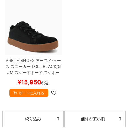
8.8inch
8.9inch
75mm
29.5cm
8.9inch
9.0inch以上
110mm
30cm
9.0inch以上
シェイプデッキ
ARETH SHOES
アース
シュー
ズ スニーカー
LOLL
BLACK/G
高性能デッキ
UM
スケートボード スケボー
¥
15,950
税込
カートに入れる
価格が安い順
絞り込み