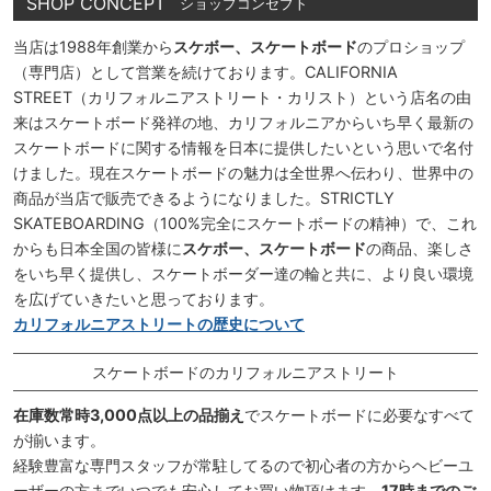
SHOP CONCEPT
ショップコンセプト
当店は1988年創業から
スケボー、スケートボード
のプロショップ
（専門店）として営業を続けております。CALIFORNIA
STREET（カリフォルニアストリート・カリスト）という店名の由
来はスケートボード発祥の地、カリフォルニアからいち早く最新の
スケートボードに関する情報を日本に提供したいという思いで名付
けました。現在スケートボードの魅力は全世界へ伝わり、世界中の
商品が当店で販売できるようになりました。STRICTLY
SKATEBOARDING（100%完全にスケートボードの精神）で、これ
からも日本全国の皆様に
スケボー、スケートボード
の商品、楽しさ
をいち早く提供し、スケートボーダー達の輪と共に、より良い環境
を広げていきたいと思っております。
カリフォルニアストリートの歴史について
スケートボードのカリフォルニアストリート
在庫数常時3,000点以上の品揃え
でスケートボードに必要なすべて
が揃います。
経験豊富な専門スタッフが常駐してるので初心者の方からヘビーユ
ーザーの方までいつでも安心してお買い物頂けます。
17時までのご