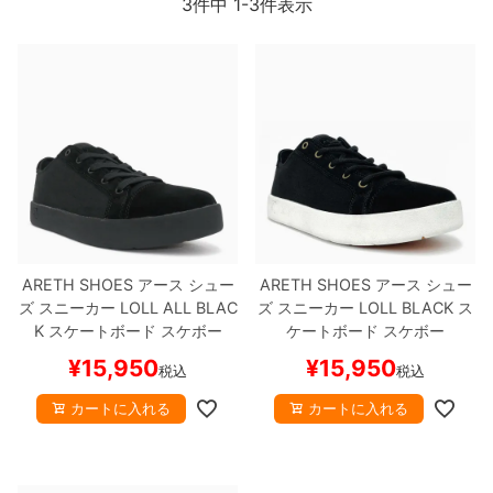
3
件中
1
-
3
件表示
ボーンズ STF（エスティーエフ）
スケートパーク情報
特定商取引法に基づく表記
7.9inch
8.0inch
58mm
25cm
ボルト
ショーツ
パウエルペラルタ DF（ドラゴンフォーミュ
ラ）
8.0inch
8.1inch
59mm
25.5cm
パーツ・その他
長袖ボタンシャツ
ソフトウィール（クルーザー）
8.1inch
8.2inch
60mm
26cm
足回りセット（トラック・ウィールセット）
7分袖シャツ・ラグラン
8.2inch
8.3inch
62mm
26.5cm
ヘルメット・パッド
半袖シャツ
8.3inch
8.4inch
63mm
27cm
練習用アイテム（初心者におすすめ）
キャップ
ARETH SHOES
アース
シュー
ARETH SHOES
アース
シュー
ズ スニーカー
LOLL
ALL BLAC
ズ スニーカー
LOLL
BLACK
ス
8.4inch
8.5inch
64mm
27.5cm
スケートケース・バッグ
ソックス
K
スケートボード スケボー
ケートボード スケボー
¥
15,950
¥
15,950
税込
税込
8.5inch
8.6inch
65mm
28cm
メディア（雑誌・DVD・CD）
アンダーウエア
カートに入れる
カートに入れる
8.6inch
8.7inch
70mm
28.5cm
サイズの測り方
8.7inch
8.8inch
72mm
29cm