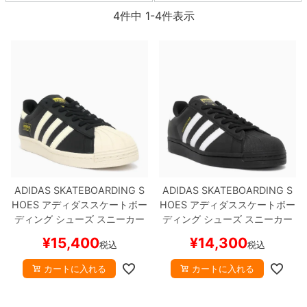
ボーンズ STF（エスティーエフ）
4
件中
1
-
4
件表示
スケートパーク情報
特定商取引法に基づく表記
7.9inch
8.0inch
58mm
25cm
ボルト
ショーツ
パウエルペラルタ DF（ドラゴンフォーミュ
ラ）
8.0inch
8.1inch
59mm
25.5cm
パーツ・その他
長袖ボタンシャツ
ソフトウィール（クルーザー）
8.1inch
8.2inch
60mm
26cm
足回りセット（トラック・ウィールセット）
7分袖シャツ・ラグラン
8.2inch
8.3inch
62mm
26.5cm
ヘルメット・パッド
半袖シャツ
8.3inch
8.4inch
63mm
27cm
練習用アイテム（初心者におすすめ）
キャップ
ADIDAS SKATEBOARDING S
ADIDAS SKATEBOARDING S
8.4inch
8.5inch
64mm
27.5cm
HOES
アディダススケートボー
HOES
アディダススケートボー
スケートケース・バッグ
ソックス
ディング
シューズ スニーカー
ディング
シューズ スニーカー
スーパースター
SUPERSTAR 8
スーパースター
SUPERSTAR A
8.5inch
8.6inch
65mm
28cm
¥
15,400
¥
14,300
メディア（雑誌・DVD・CD）
アンダーウエア
税込
税込
0 ADV
BLACK/CREAM
KK500
DV
BLACK/WHITE/WHITE
G
3
スケートボード スケボー
W6931
スケートボード スケボ
8.6inch
8.7inch
70mm
28.5cm
カートに入れる
カートに入れる
ー
サイズの測り方
8.7inch
8.8inch
72mm
29cm