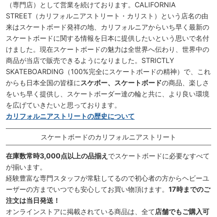
（専門店）として営業を続けております。CALIFORNIA
STREET（カリフォルニアストリート・カリスト）という店名の由
来はスケートボード発祥の地、カリフォルニアからいち早く最新の
スケートボードに関する情報を日本に提供したいという思いで名付
けました。現在スケートボードの魅力は全世界へ伝わり、世界中の
商品が当店で販売できるようになりました。STRICTLY
SKATEBOARDING（100%完全にスケートボードの精神）で、これ
からも日本全国の皆様に
スケボー、スケートボード
の商品、楽しさ
をいち早く提供し、スケートボーダー達の輪と共に、より良い環境
を広げていきたいと思っております。
カリフォルニアストリートの歴史について
スケートボードのカリフォルニアストリート
在庫数常時3,000点以上の品揃え
でスケートボードに必要なすべて
が揃います。
経験豊富な専門スタッフが常駐してるので初心者の方からヘビーユ
ーザーの方までいつでも安心してお買い物頂けます。
17時までのご
注文は当日発送！
オンラインストアに掲載されている商品は、全て
店舗でもご購入可