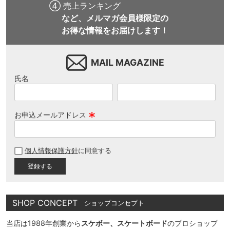
④ 売上ランキング
など、メルマガ会員様限定の
お得な情報をお届けします！
MAIL MAGAZINE
氏名
お申込メールアドレス
(
必
個人情報保護方針
に同意する
須
)
SHOP CONCEPT
ショップコンセプト
当店は1988年創業から
スケボー、スケートボード
のプロショップ