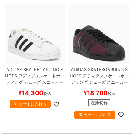
8.8inch
8.9inch
75mm
29.5cm
8.9inch
9.0inch以上
110mm
30cm
9.0inch以上
シェイプデッキ
ADIDAS SKATEBOARDING S
ADIDAS SKATEBOARDING S
高性能デッキ
HOES
アディダススケートボー
HOES
アディダススケートボー
ディング
シューズ スニーカー
ディング
シューズ スニーカー
スーパースター
SUPERSTAR A
スーパースター
SUPERSTAR x
¥
14,300
¥
18,700
税込
税込
DV
WHITE/BLACK/WHITE
G
MARCOS MONTOYA
MAROO
W6930
スケートボード スケボ
N/BLAK
KI6735
スケートボー
在庫切れ
カートに入れる
ー
ド スケボー
カートに入れる