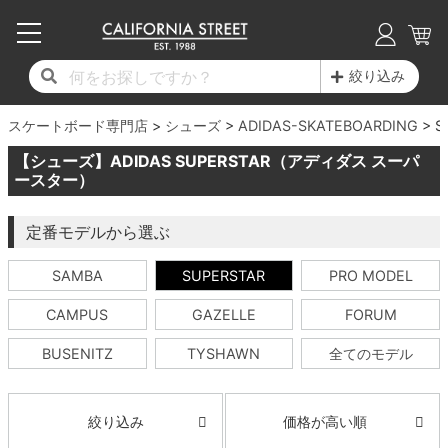
子供用デッキ
7.0inch以下
50mm
20cm
17時までのご注文は当日発送！
17時までのご注文は当日発送！
17時までのご注文は当日発送！
17時までのご注文は当日発送！
17時までのご注文は当日発送！
17時までのご注文は当日発送！
17時までのご注文は当日発送！
17時までのご注文は当日発送！
17時までのご注文は当日発送！
絞り込み
11,000円以上で送料無料！
11,000円以上で送料無料！
11,000円以上で送料無料！
11,000円以上で送料無料！
11,000円以上で送料無料！
11,000円以上で送料無料！
11,000円以上で送料無料！
11,000円以上で送料無料！
11,000円以上で送料無料！
スケートボード専門店
7.0inch以下
7.2inch
51mm
21cm
毎月1日はポイント5倍！10日と20日は3倍！
毎月1日はポイント5倍！10日と20日は3倍！
毎月1日はポイント5倍！10日と20日は3倍！
毎月1日はポイント5倍！10日と20日は3倍！
毎月1日はポイント5倍！10日と20日は3倍！
毎月1日はポイント5倍！10日と20日は3倍！
毎月1日はポイント5倍！10日と20日は3倍！
毎月1日はポイント5倍！10日と20日は3倍！
毎月1日はポイント5倍！10日と20日は3倍！
シューズ
ADIDAS-SKATEBOARDING
S
【シューズ】ADIDAS SUPERSTAR（アディダス スーパ
デッキ新着一覧
トラック新着一覧
ウィール新着一覧
シューズ新着一覧
最新ブログ一覧
初心者の方へ
店舗情報
コンプリートセット（完成品）
Tシャツ
7.2inch
7.3inch
52mm
22cm
ースター）
デッキブランド一覧（全てのデッキ）
トラックブランド一覧（全てのトラック）
ウィールブランド一覧（全てのウィール）
シューズブランド一覧
カテゴリー
商品情報
ショップライダー紹介
7.3inch
7.5inch
53mm
22.5cm
デッキ
ロングスリーブTシャツ
定番モデルから選ぶ
SAMBA
SUPERSTAR
PRO MODEL
サイズからデッキを選ぶ
適合デッキサイズから選ぶ
ウィールをサイズから選ぶ
シューズをサイズから選ぶ
徹底解析
スタッフ紹介
7.5inch
7.6inch
54mm
23cm
トラック
ジャケット
CAMPUS
GAZELLE
FORUM
スピットファイヤー F4（フォーミュラフォ
サンダル
スタッフおすすめアイテム
カリフォルニアストリートの歴史
7.6inch
7.7inch
55mm
23.5cm
ウィール
パーカー
ー）
BUSENITZ
TYSHAWN
全てのモデル
インソール
ブランド紹介
求人情報
7.7inch
7.8inch
56mm
24cm
ベアリング
トレーナー・セーター
ボーンズ XF（エックスフォーミュラ）
価格が高い順
絞り込み
シューレース・その他
INFO
プライバシーポリシー
7.8inch
7.9inch
57mm
24.5cm
デッキテープ
パンツ