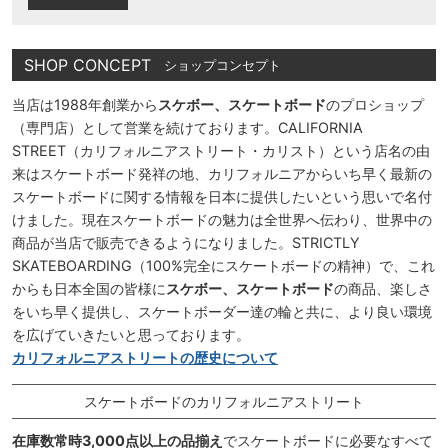
SHOP CONCEPT
ショップコンセプト
当店は1988年創業から
スケボー、スケートボード
のプロショップ
（専門店）として営業を続けております。CALIFORNIA
STREET（カリフォルニアストリート・カリスト）という店名の由
来はスケートボード発祥の地、カリフォルニアからいち早く最新の
スケートボードに関する情報を日本に提供したいという思いで名付
けました。現在スケートボードの魅力は全世界へ伝わり、世界中の
商品が当店で販売できるようになりました。STRICTLY
SKATEBOARDING（100%完全にスケートボードの精神）で、これ
からも日本全国の皆様に
スケボー、スケートボード
の商品、楽しさ
をいち早く提供し、スケートボーダー達の輪と共に、より良い環境
を広げていきたいと思っております。
カリフォルニアストリートの歴史について
スケートボードのカリフォルニアストリート
在庫数常時3,000点以上の品揃え
でスケートボードに必要なすべて