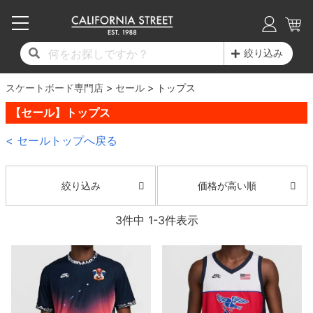
子供用デッキ
7.0inch以下
50mm
20cm
17時までのご注文は当日発送！
17時までのご注文は当日発送！
17時までのご注文は当日発送！
17時までのご注文は当日発送！
17時までのご注文は当日発送！
17時までのご注文は当日発送！
17時までのご注文は当日発送！
17時までのご注文は当日発送！
17時までのご注文は当日発送！
絞り込み
11,000円以上で送料無料！
11,000円以上で送料無料！
11,000円以上で送料無料！
11,000円以上で送料無料！
11,000円以上で送料無料！
11,000円以上で送料無料！
11,000円以上で送料無料！
11,000円以上で送料無料！
11,000円以上で送料無料！
スケートボード専門店
7.0inch以下
7.2inch
51mm
21cm
毎月1日はポイント5倍！10日と20日は3倍！
毎月1日はポイント5倍！10日と20日は3倍！
毎月1日はポイント5倍！10日と20日は3倍！
毎月1日はポイント5倍！10日と20日は3倍！
毎月1日はポイント5倍！10日と20日は3倍！
毎月1日はポイント5倍！10日と20日は3倍！
毎月1日はポイント5倍！10日と20日は3倍！
毎月1日はポイント5倍！10日と20日は3倍！
毎月1日はポイント5倍！10日と20日は3倍！
セール
トップス
【セール】トップス
デッキ新着一覧
トラック新着一覧
ウィール新着一覧
シューズ新着一覧
最新ブログ一覧
初心者の方へ
店舗情報
コンプリートセット（完成品）
Tシャツ
7.2inch
7.3inch
52mm
22cm
< セールトップへ戻る
デッキブランド一覧（全てのデッキ）
トラックブランド一覧（全てのトラック）
ウィールブランド一覧（全てのウィール）
シューズブランド一覧
カテゴリー
商品情報
ショップライダー紹介
7.3inch
7.5inch
53mm
22.5cm
デッキ
ロングスリーブTシャツ
価格が高い順
絞り込み
サイズからデッキを選ぶ
適合デッキサイズから選ぶ
ウィールをサイズから選ぶ
シューズをサイズから選ぶ
徹底解析
スタッフ紹介
7.5inch
7.6inch
54mm
23cm
トラック
ジャケット
3
件中
1
-
3
件表示
スピットファイヤー F4（フォーミュラフォ
サンダル
スタッフおすすめアイテム
カリフォルニアストリートの歴史
7.6inch
7.7inch
55mm
23.5cm
ウィール
パーカー
ー）
インソール
ブランド紹介
求人情報
7.7inch
7.8inch
56mm
24cm
ベアリング
トレーナー・セーター
ボーンズ XF（エックスフォーミュラ）
シューレース・その他
INFO
プライバシーポリシー
7.8inch
7.9inch
57mm
24.5cm
デッキテープ
パンツ