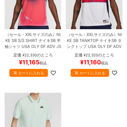
ボーンズ STF（エスティーエフ）
スケートパーク情報
特定商取引法に基づく表記
7.9inch
8.0inch
58mm
25cm
ボルト
ショーツ
パウエルペラルタ DF（ドラゴンフォーミュ
ラ）
8.0inch
8.1inch
59mm
25.5cm
パーツ・その他
長袖ボタンシャツ
（セール・XXLサイズのみ）
NI
（セール・XXLサイズのみ）
NI
ソフトウィール（クルーザー）
8.1inch
8.2inch
60mm
26cm
KE SB S/S SHIRT
ナイキSB
半
KE SB TANKTOP
ナイキSB
タ
足回りセット（トラック・ウィールセット）
7分袖シャツ・ラグラン
袖シャツ
USA OLY DF ADV JS
ンクトップ
USA OLY DF ADV
Y SS
紺/赤
FZ4066-451
スケ
JSY TANK
白/赤/紺
FZ4073-1
8.2inch
8.3inch
62mm
26.5cm
定価
のところ
定価
のところ
¥
22,330
¥
22,320
ヘルメット・パッド
半袖シャツ
ートボード スケボー
【キャン
00
スケートボード スケボー
¥
11,165
¥
11,160
税込
税込
セル/返品/交換不可商品】
【キャンセル/返品/交換不可商
8.3inch
8.4inch
63mm
27cm
品】
練習用アイテム（初心者におすすめ）
キャップ
カートに入れる
カートに入れる
8.4inch
8.5inch
64mm
27.5cm
スケートケース・バッグ
ソックス
8.5inch
8.6inch
65mm
28cm
メディア（雑誌・DVD・CD）
アンダーウエア
8.6inch
8.7inch
70mm
28.5cm
サイズの測り方
8.7inch
8.8inch
72mm
29cm