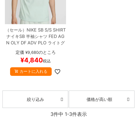
8.8inch
8.9inch
75mm
29.5cm
8.9inch
9.0inch以上
110mm
30cm
（セール）
NIKE SB S/S SHIRT
ナイキSB
半袖シャツ
FED AG
N OLY DF ADV PLO
ライトグ
9.0inch以上
リーン
FZ7006-394
スケート
定価
のところ
¥
9,680
ボード スケボー
【キャンセル/
¥
4,840
シェイプデッキ
税込
返品/交換不可商品】
カートに入れる
高性能デッキ
価格が高い順
絞り込み
3
件中
1
-
3
件表示