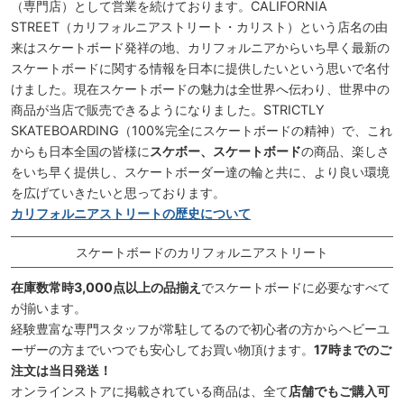
（専門店）として営業を続けております。CALIFORNIA
STREET（カリフォルニアストリート・カリスト）という店名の由
来はスケートボード発祥の地、カリフォルニアからいち早く最新の
スケートボードに関する情報を日本に提供したいという思いで名付
けました。現在スケートボードの魅力は全世界へ伝わり、世界中の
商品が当店で販売できるようになりました。STRICTLY
SKATEBOARDING（100%完全にスケートボードの精神）で、これ
からも日本全国の皆様に
スケボー、スケートボード
の商品、楽しさ
をいち早く提供し、スケートボーダー達の輪と共に、より良い環境
を広げていきたいと思っております。
カリフォルニアストリートの歴史について
スケートボードのカリフォルニアストリート
在庫数常時3,000点以上の品揃え
でスケートボードに必要なすべて
が揃います。
経験豊富な専門スタッフが常駐してるので初心者の方からヘビーユ
ーザーの方までいつでも安心してお買い物頂けます。
17時までのご
注文は当日発送！
オンラインストアに掲載されている商品は、全て
店舗でもご購入可