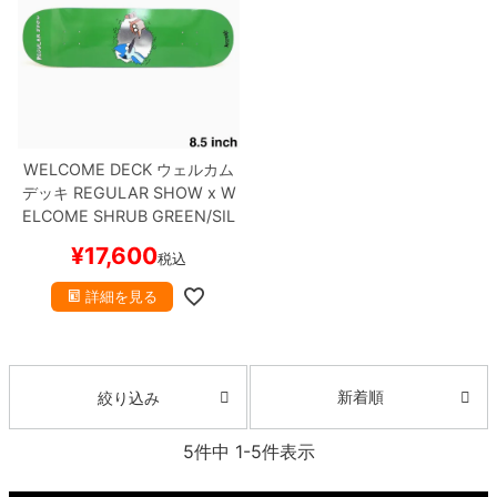
WELCOME DECK
ウェルカム
デッキ
REGULAR SHOW x W
ELCOME
SHRUB GREEN/SIL
VER FOIL 8.5
スケートボード
¥
17,600
税込
スケボー
詳細を見る
新着順
絞り込み
5
件中
1
-
5
件表示