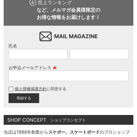
④ 売上ランキング
など、メルマガ会員様限定の
お得な情報をお届けします！
MAIL MAGAZINE
氏名
お申込メールアドレス
(
必
個人情報保護方針
に同意する
須
)
SHOP CONCEPT
ショップコンセプト
当店は1988年創業から
スケボー、スケートボード
のプロショップ