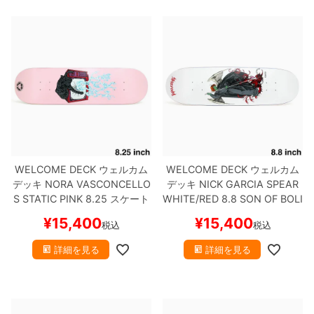
ボーンズ STF（エスティーエフ）
スケートパーク情報
特定商取引法に基づく表記
7.9inch
8.0inch
58mm
25cm
ボルト
ショーツ
パウエルペラルタ DF（ドラゴンフォーミュ
ラ）
8.0inch
8.1inch
59mm
25.5cm
パーツ・その他
長袖ボタンシャツ
ソフトウィール（クルーザー）
8.1inch
8.2inch
60mm
26cm
足回りセット（トラック・ウィールセット）
7分袖シャツ・ラグラン
8.2inch
8.3inch
62mm
26.5cm
ヘルメット・パッド
半袖シャツ
8.3inch
8.4inch
63mm
27cm
WELCOME DECK
ウェルカム
WELCOME DECK
ウェルカム
練習用アイテム（初心者におすすめ）
キャップ
デッキ
NORA VASCONCELLO
デッキ
NICK GARCIA
SPEAR
S
STATIC PINK 8.25
スケート
WHITE/RED 8.8 SON OF BOLI
8.4inch
8.5inch
64mm
27.5cm
スケートケース・バッグ
ソックス
ボード スケボー
NE SHAPE
スケートボード ス
¥
15,400
¥
15,400
税込
税込
ケボー
8.5inch
8.6inch
65mm
28cm
メディア（雑誌・DVD・CD）
アンダーウエア
詳細を見る
詳細を見る
8.6inch
8.7inch
70mm
28.5cm
サイズの測り方
8.7inch
8.8inch
72mm
29cm