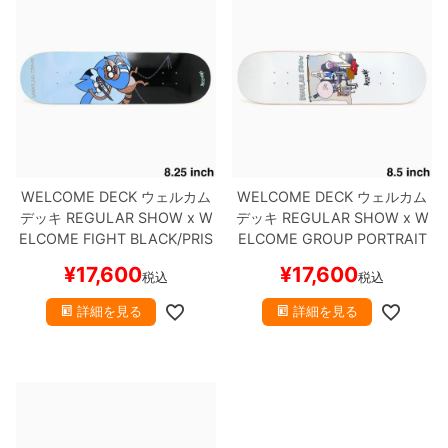
8.8inch
8.9inch
75mm
29.5cm
8.9inch
9.0inch以上
110mm
30cm
9.0inch以上
WELCOME DECK
ウェルカム
WELCOME DECK
ウェルカム
シェイプデッキ
デッキ
REGULAR SHOW x W
デッキ
REGULAR SHOW x W
ELCOME
FIGHT BLACK/PRIS
ELCOME
GROUP PORTRAIT
高性能デッキ
M FOIL 8.25
スケートボード
WHITE/PRISM FOIL 8.5
スケ
¥
17,600
¥
17,600
税込
税込
スケボー
ートボード スケボー
詳細を見る
詳細を見る