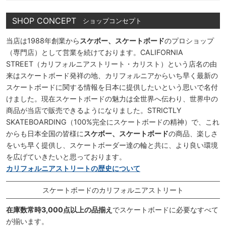
SHOP CONCEPT
ショップコンセプト
当店は1988年創業から
スケボー、スケートボード
のプロショップ
（専門店）として営業を続けております。CALIFORNIA
STREET（カリフォルニアストリート・カリスト）という店名の由
来はスケートボード発祥の地、カリフォルニアからいち早く最新の
スケートボードに関する情報を日本に提供したいという思いで名付
けました。現在スケートボードの魅力は全世界へ伝わり、世界中の
商品が当店で販売できるようになりました。STRICTLY
SKATEBOARDING（100%完全にスケートボードの精神）で、これ
からも日本全国の皆様に
スケボー、スケートボード
の商品、楽しさ
をいち早く提供し、スケートボーダー達の輪と共に、より良い環境
を広げていきたいと思っております。
カリフォルニアストリートの歴史について
スケートボードのカリフォルニアストリート
在庫数常時3,000点以上の品揃え
でスケートボードに必要なすべて
が揃います。