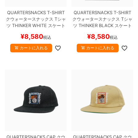
QUARTERSNACKS T-SHIRT
QUARTERSNACKS T-SHIRT
8.8inch
8.9inch
75mm
29.5cm
クウォータースナックス
Tシャ
クウォータースナックス
Tシャ
ツ
THINKER
WHITE
スケート
ツ
THINKER
BLACK
スケート
8.9inch
9.0inch以上
110mm
30cm
ボード スケボー
ボード スケボー
¥
8,580
¥
8,580
税込
税込
9.0inch以上
カートに入れる
カートに入れる
シェイプデッキ
高性能デッキ
QUARTERSNACKS CAP
クウ
QUARTERSNACKS CAP
クウ