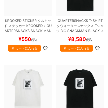
ボーンズ STF（エスティーエフ）
スケートパーク情報
特定商取引法に基づく表記
7.9inch
8.0inch
58mm
25cm
ボルト
ショーツ
パウエルペラルタ DF（ドラゴンフォーミュ
ラ）
KROOKED STICKER
クルキッ
QUARTERSNACKS T-SHIRT
8.0inch
8.1inch
59mm
25.5cm
パーツ・その他
長袖ボタンシャツ
ド
ステッカー
KROOKED x QU
クウォータースナックス
Tシャ
ARTERSNACKS
SNACK MAN
ツ
BIG SNACKMAN
BLACK
ス
ソフトウィール（クルーザー）
8.1inch
8.2inch
60mm
26cm
足回りセット（トラック・ウィールセット）
7分袖シャツ・ラグラン
スケートボード スケボー
ケートボード スケボー
¥
550
¥
8,580
税込
税込
8.2inch
8.3inch
62mm
26.5cm
ヘルメット・パッド
半袖シャツ
カートに入れる
カートに入れる
8.3inch
8.4inch
63mm
27cm
練習用アイテム（初心者におすすめ）
キャップ
8.4inch
8.5inch
64mm
27.5cm
スケートケース・バッグ
ソックス
8.5inch
8.6inch
65mm
28cm
メディア（雑誌・DVD・CD）
アンダーウエア
8.6inch
8.7inch
70mm
28.5cm
サイズの測り方
8.7inch
8.8inch
72mm
29cm