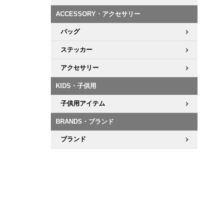
ACCESSORY・アクセサリー
8.8inch
8.9inch
75mm
29.5cm
バッグ
8.9inch
9.0inch以上
110mm
30cm
ステッカー
アクセサリー
9.0inch以上
KIDS・子供用
シェイプデッキ
子供用アイテム
高性能デッキ
BRANDS・ブランド
ブランド