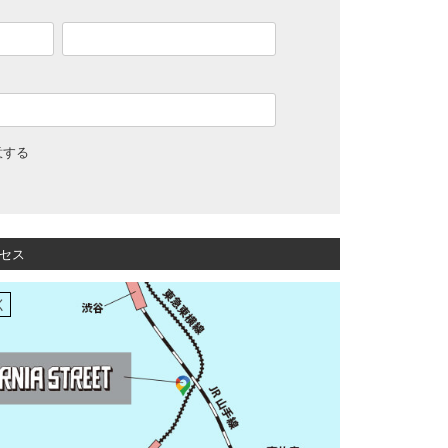
意する
セス
く