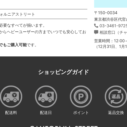
〒150-0034
ォルニアストリート
東京都渋谷区代官山
必要なすべてが揃います。
03-3461-972
からヘビーユーザーの方までいつでも安心してお
相談窓口（チ
営業時間：12:00～
でもご購入可能
です。
（12月31日、1
ショッピングガイド
配送料
配送日
ポイント
返品交換