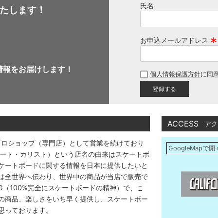
氏名
たします！
お申込メールアドレス
(
必
情報をお届けします！
個人情報保護方針
に同
須
)
ACCESS
アク
プロショップ（専門店）として営業を続けており
GoogleMapで開
アストリート・カリスト）という店名の由来はスケートボ
ケートボードに関する情報を日本に提供したいと
は全世界へ伝わり、世界中の商品が当店で販売で
DING（100%完全にスケートボードの精神）で、こ
の商品、楽しさをいち早く提供し、スケートボー
思っております。