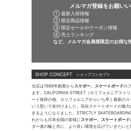
メルマガ登録をお願いい
① 最新入荷情報
② 限定商品情報
③ 限定セールやクーポン情報
④ 売上ランキング
など、メルマガ会員様限定の
お得な
SHOP CONCEPT
ショップコンセプト
当店は1988年創業から
スケボー、スケートボード
の
ます。CALIFORNIA STREET（カリフォルニ
ード発祥の地、カリフォルニアからいち早く最新のス
いう思いで名付けました。現在スケートボードの魅力
きるようになりました。STRICTLY SKATEBOAR
れからも日本全国の皆様に
スケボー、スケートボード
ダー達の輪と共に、より良い環境を広げていきたいと