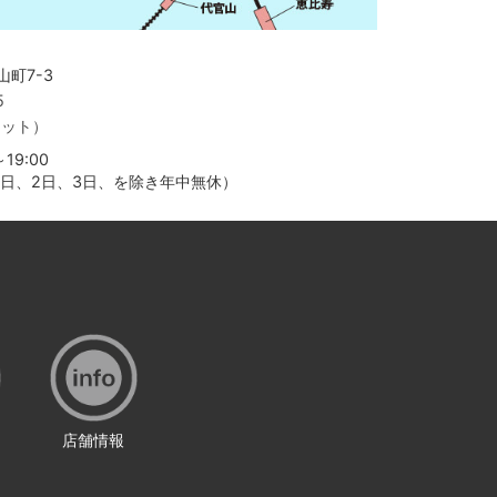
町7-3
5
ャット）
19:00
月1日、2日、3日、を除き年中無休）
店舗情報