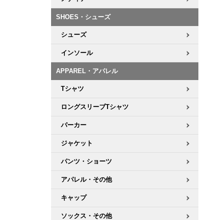
ボーンズ STF（エスティーエフ）
シューレース・その他
INFO
プライバシーポリシー
デッキテープ
パンツ
7.9inch
8.0inch
58mm
25cm
SHOES・シューズ
パウエルペラルタ DF（ドラゴンフォーミュラ）
スケートパーク情報
特定商取引法に基づく表記
ボルト
ショーツ
シューズ
8.0inch
8.1inch
59mm
25.5cm
ソフトウィール（クルーザー）
パーツ・その他
長袖ボタンシャツ
インソール
8.1inch
8.2inch
60mm
26cm
APPAREL・アパレル
足回りセット（トラック・ウィールセット）
7分袖シャツ・ラグラン
Tシャツ
8.2inch
8.3inch
62mm
26.5cm
ヘルメット・パッド
半袖シャツ
ロングスリーブTシャツ
8.3inch
8.4inch
63mm
27cm
パーカー
練習用アイテム（初心者におすすめ）
キャップ
8.4inch
8.5inch
64mm
27.5cm
ジャケット
スケートケース・バッグ
ソックス
パンツ・ショーツ
8.5inch
8.6inch
65mm
28cm
アパレル・その他
メディア（雑誌・DVD・CD）
アンダーウエア
8.6inch
8.7inch
70mm
28.5cm
キャップ
サイズの測り方
ソックス・その他
8.7inch
8.8inch
72mm
29cm