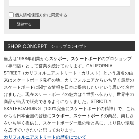
(
必
個人情報保護方針
に同意する
須
)
SHOP CONCEPT
ショップコンセプト
当店は1988年創業から
スケボー、スケートボード
のプロショップ
（専門店）として営業を続けております。CALIFORNIA
STREET（カリフォルニアストリート・カリスト）という店名の由
来はスケートボード発祥の地、カリフォルニアからいち早く最新の
スケートボードに関する情報を日本に提供したいという思いで名付
けました。現在スケートボードの魅力は全世界へ伝わり、世界中の
商品が当店で販売できるようになりました。STRICTLY
SKATEBOARDING（100%完全にスケートボードの精神）で、これ
からも日本全国の皆様に
スケボー、スケートボード
の商品、楽しさ
をいち早く提供し、スケートボーダー達の輪と共に、より良い環境
を広げていきたいと思っております。
カリフォルニアストリートの歴史について