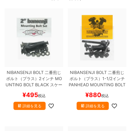
ボーンズ STF（エスティーエフ）
スケートパーク情報
特定商取引法に基づく表記
7.9inch
8.0inch
58mm
25cm
ボルト
ショーツ
パウエルペラルタ DF（ドラゴンフォーミュ
ラ）
8.0inch
8.1inch
59mm
25.5cm
パーツ・その他
長袖ボタンシャツ
ソフトウィール（クルーザー）
8.1inch
8.2inch
60mm
26cm
足回りセット（トラック・ウィールセット）
7分袖シャツ・ラグラン
8.2inch
8.3inch
62mm
26.5cm
ヘルメット・パッド
半袖シャツ
8.3inch
8.4inch
63mm
27cm
NIBANSENJI BOLT
二番煎じ
NIBANSENJI BOLT
二番煎じ
練習用アイテム（初心者におすすめ）
キャップ
ボルト（プラス）2インチ
MO
ボルト（プラス）1-1/2インチ
UNTING BOLT
BLACK
スケー
PANHEAD MOUNTING BOLT
8.4inch
8.5inch
64mm
27.5cm
スケートケース・バッグ
ソックス
トボード スケボー
BLACK
スケートボード スケボ
¥
495
¥
880
税込
税込
ー
8.5inch
8.6inch
65mm
28cm
メディア（雑誌・DVD・CD）
アンダーウエア
詳細を見る
詳細を見る
8.6inch
8.7inch
70mm
28.5cm
サイズの測り方
8.7inch
8.8inch
72mm
29cm