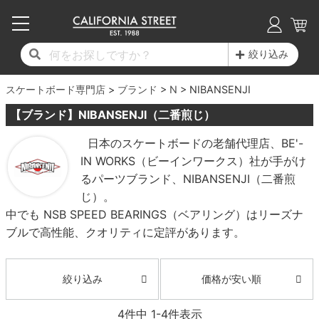
子供用デッキ
7.0inch以下
50mm
20cm
17時までのご注文は当日発送！
17時までのご注文は当日発送！
17時までのご注文は当日発送！
17時までのご注文は当日発送！
17時までのご注文は当日発送！
17時までのご注文は当日発送！
17時までのご注文は当日発送！
17時までのご注文は当日発送！
17時までのご注文は当日発送！
絞り込み
11,000円以上で送料無料！
11,000円以上で送料無料！
11,000円以上で送料無料！
11,000円以上で送料無料！
11,000円以上で送料無料！
11,000円以上で送料無料！
11,000円以上で送料無料！
11,000円以上で送料無料！
11,000円以上で送料無料！
スケートボード専門店
7.0inch以下
7.2inch
51mm
21cm
毎月1日はポイント5倍！10日と20日は3倍！
毎月1日はポイント5倍！10日と20日は3倍！
毎月1日はポイント5倍！10日と20日は3倍！
毎月1日はポイント5倍！10日と20日は3倍！
毎月1日はポイント5倍！10日と20日は3倍！
毎月1日はポイント5倍！10日と20日は3倍！
毎月1日はポイント5倍！10日と20日は3倍！
毎月1日はポイント5倍！10日と20日は3倍！
毎月1日はポイント5倍！10日と20日は3倍！
ブランド
N
NIBANSENJI
【ブランド】NIBANSENJI（二番煎じ）
デッキ新着一覧
トラック新着一覧
ウィール新着一覧
シューズ新着一覧
最新ブログ一覧
初心者の方へ
店舗情報
コンプリートセット（完成品）
Tシャツ
7.2inch
7.3inch
52mm
22cm
日本のスケートボードの老舗代理店、BE'-
IN WORKS（ビーインワークス）社が手がけ
デッキブランド一覧（全てのデッキ）
トラックブランド一覧（全てのトラック）
ウィールブランド一覧（全てのウィール）
シューズブランド一覧
カテゴリー
商品情報
ショップライダー紹介
7.3inch
7.5inch
53mm
22.5cm
デッキ
ロングスリーブTシャツ
るパーツブランド、NIBANSENJI（二番煎
じ）。
サイズからデッキを選ぶ
適合デッキサイズから選ぶ
ウィールをサイズから選ぶ
シューズをサイズから選ぶ
徹底解析
スタッフ紹介
7.5inch
7.6inch
54mm
23cm
トラック
ジャケット
中でも NSB SPEED BEARINGS（ベアリング）はリーズナ
ブルで高性能、クオリティに定評があります。
スピットファイヤー F4（フォーミュラフォ
サンダル
スタッフおすすめアイテム
カリフォルニアストリートの歴史
7.6inch
7.7inch
55mm
23.5cm
ウィール
パーカー
ー）
インソール
ブランド紹介
求人情報
7.7inch
7.8inch
56mm
24cm
ベアリング
トレーナー・セーター
価格が安い順
絞り込み
ボーンズ XF（エックスフォーミュラ）
シューレース・その他
INFO
プライバシーポリシー
7.8inch
7.9inch
57mm
24.5cm
デッキテープ
パンツ
4
件中
1
-
4
件表示