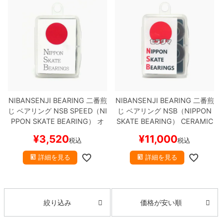
8.8inch
8.9inch
75mm
29.5cm
8.9inch
9.0inch以上
110mm
30cm
9.0inch以上
シェイプデッキ
NIBANSENJI BEARING
二番煎
NIBANSENJI BEARING
二番煎
じ
ベアリング
NSB SPEED（NI
じ
ベアリング
NSB（NIPPON
PPON SKATE BEARING）
オ
SKATE BEARING）
CERAMIC
高性能デッキ
イルタイプ
スケートボード ス
LOW TORQUE
オイルタイプ
¥
3,520
¥
11,000
税込
税込
ケボー
スケートボード スケボー
詳細を見る
詳細を見る
価格が安い順
絞り込み