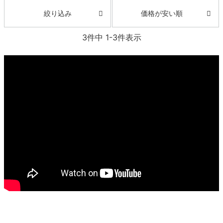
価格が安い順
絞り込み
3
件中
1
-
3
件表示