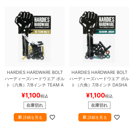
ボーンズ STF（エスティーエフ）
スケートパーク情報
特定商取引法に基づく表記
7.9inch
8.0inch
58mm
25cm
ボルト
ショーツ
パウエルペラルタ DF（ドラゴンフォーミュ
ラ）
8.0inch
8.1inch
59mm
25.5cm
パーツ・その他
長袖ボタンシャツ
ソフトウィール（クルーザー）
8.1inch
8.2inch
60mm
26cm
足回りセット（トラック・ウィールセット）
7分袖シャツ・ラグラン
8.2inch
8.3inch
62mm
26.5cm
ヘルメット・パッド
半袖シャツ
8.3inch
8.4inch
63mm
27cm
HARDIES HARDWARE BOLT
HARDIES HARDWARE BOLT
練習用アイテム（初心者におすすめ）
キャップ
ハーディーズハードウエア
ボル
ハーディーズハードウエア
ボル
ト（六角）7/8インチ
TEAM A
ト（六角）7/8インチ
DASHA
8.4inch
8.5inch
64mm
27.5cm
スケートケース・バッグ
ソックス
LLEN
BLACK/GOLD
スケート
WN JORDAN ALLEN
BLACK/
¥
1,100
¥
1,100
税込
税込
ボード スケボー
MULTI
スケートボード スケボ
8.5inch
8.6inch
65mm
28cm
ー
メディア（雑誌・DVD・CD）
アンダーウエア
在庫切れ
在庫切れ
8.6inch
8.7inch
70mm
28.5cm
詳細を見る
詳細を見る
サイズの測り方
8.7inch
8.8inch
72mm
29cm