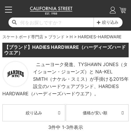
子供用デッキ
7.0inch以下
50mm
20cm
17時までのご注文は当日発送！
17時までのご注文は当日発送！
17時までのご注文は当日発送！
17時までのご注文は当日発送！
17時までのご注文は当日発送！
17時までのご注文は当日発送！
17時までのご注文は当日発送！
17時までのご注文は当日発送！
17時までのご注文は当日発送！
絞り込み
11,000円以上で送料無料！
11,000円以上で送料無料！
11,000円以上で送料無料！
11,000円以上で送料無料！
11,000円以上で送料無料！
11,000円以上で送料無料！
11,000円以上で送料無料！
11,000円以上で送料無料！
11,000円以上で送料無料！
スケートボード専門店
7.0inch以下
7.2inch
51mm
21cm
毎月1日はポイント5倍！10日と20日は3倍！
毎月1日はポイント5倍！10日と20日は3倍！
毎月1日はポイント5倍！10日と20日は3倍！
毎月1日はポイント5倍！10日と20日は3倍！
毎月1日はポイント5倍！10日と20日は3倍！
毎月1日はポイント5倍！10日と20日は3倍！
毎月1日はポイント5倍！10日と20日は3倍！
毎月1日はポイント5倍！10日と20日は3倍！
毎月1日はポイント5倍！10日と20日は3倍！
ブランド
H
HARDIES-HARDWARE
【ブランド】HADIES HARDWARE（ハーディーズハード
デッキ新着一覧
トラック新着一覧
ウィール新着一覧
シューズ新着一覧
最新ブログ一覧
初心者の方へ
店舗情報
コンプリートセット（完成品）
Tシャツ
7.2inch
7.3inch
52mm
22cm
ウエア）
ニューヨーク発進、TYSHAWN JONES（タ
デッキブランド一覧（全てのデッキ）
トラックブランド一覧（全てのトラック）
ウィールブランド一覧（全てのウィール）
シューズブランド一覧
カテゴリー
商品情報
ショップライダー紹介
7.3inch
7.5inch
53mm
22.5cm
デッキ
ロングスリーブTシャツ
イショーン・ジョーンズ）と NA-KEL
SMITH（ナケル・スミス）が手掛ける2015年
サイズからデッキを選ぶ
適合デッキサイズから選ぶ
ウィールをサイズから選ぶ
シューズをサイズから選ぶ
徹底解析
スタッフ紹介
7.5inch
7.6inch
54mm
23cm
トラック
ジャケット
設立のハードウェアブランド、HARDIES
HARDWARE（ハーディーズハードウエア）。
スピットファイヤー F4（フォーミュラフォ
サンダル
スタッフおすすめアイテム
カリフォルニアストリートの歴史
7.6inch
7.7inch
55mm
23.5cm
ウィール
パーカー
ー）
インソール
ブランド紹介
求人情報
7.7inch
7.8inch
56mm
24cm
ベアリング
トレーナー・セーター
価格が安い順
絞り込み
ボーンズ XF（エックスフォーミュラ）
シューレース・その他
INFO
プライバシーポリシー
7.8inch
7.9inch
57mm
24.5cm
3
件中
1
-
3
件表示
デッキテープ
パンツ