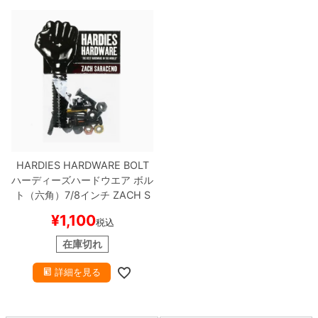
8.8inch
8.9inch
75mm
29.5cm
8.9inch
9.0inch以上
110mm
30cm
9.0inch以上
シェイプデッキ
HARDIES HARDWARE BOLT
高性能デッキ
ハーディーズハードウエア
ボル
ト（六角）7/8インチ
ZACH S
ARACENO ALLEN
BLACK/MU
¥
1,100
税込
LTI
スケートボード スケボー
在庫切れ
詳細を見る