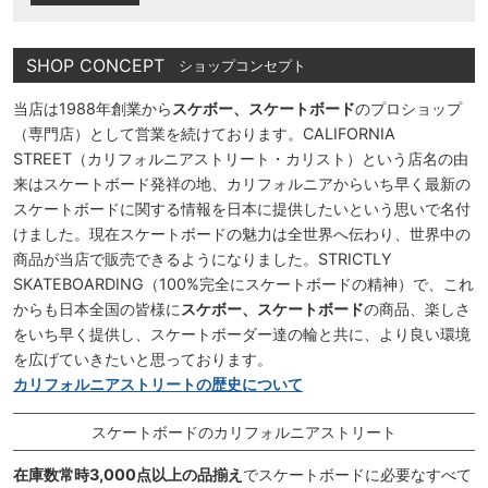
SHOP CONCEPT
ショップコンセプト
当店は1988年創業から
スケボー、スケートボード
のプロショップ
（専門店）として営業を続けております。CALIFORNIA
STREET（カリフォルニアストリート・カリスト）という店名の由
来はスケートボード発祥の地、カリフォルニアからいち早く最新の
スケートボードに関する情報を日本に提供したいという思いで名付
けました。現在スケートボードの魅力は全世界へ伝わり、世界中の
商品が当店で販売できるようになりました。STRICTLY
SKATEBOARDING（100%完全にスケートボードの精神）で、これ
からも日本全国の皆様に
スケボー、スケートボード
の商品、楽しさ
をいち早く提供し、スケートボーダー達の輪と共に、より良い環境
を広げていきたいと思っております。
カリフォルニアストリートの歴史について
スケートボードのカリフォルニアストリート
在庫数常時3,000点以上の品揃え
でスケートボードに必要なすべて