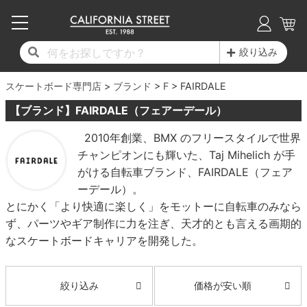
子供用デッキ
7.0inch以下
50mm
20cm
17時までのご注文は当日発送！
17時までのご注文は当日発送！
17時までのご注文は当日発送！
17時までのご注文は当日発送！
17時までのご注文は当日発送！
17時までのご注文は当日発送！
17時までのご注文は当日発送！
17時までのご注文は当日発送！
17時までのご注文は当日発送！
絞り込み
11,000円以上で送料無料！
11,000円以上で送料無料！
11,000円以上で送料無料！
11,000円以上で送料無料！
11,000円以上で送料無料！
11,000円以上で送料無料！
11,000円以上で送料無料！
11,000円以上で送料無料！
11,000円以上で送料無料！
スケートボード専門店
7.0inch以下
7.2inch
51mm
21cm
毎月1日はポイント5倍！10日と20日は3倍！
毎月1日はポイント5倍！10日と20日は3倍！
毎月1日はポイント5倍！10日と20日は3倍！
毎月1日はポイント5倍！10日と20日は3倍！
毎月1日はポイント5倍！10日と20日は3倍！
毎月1日はポイント5倍！10日と20日は3倍！
毎月1日はポイント5倍！10日と20日は3倍！
毎月1日はポイント5倍！10日と20日は3倍！
毎月1日はポイント5倍！10日と20日は3倍！
ブランド
F
FAIRDALE
【ブランド】FAIRDALE（フェアーデール）
デッキ新着一覧
トラック新着一覧
ウィール新着一覧
シューズ新着一覧
最新ブログ一覧
初心者の方へ
店舗情報
コンプリートセット（完成品）
Tシャツ
7.2inch
7.3inch
52mm
22cm
2010年創業、BMX のフリースタイルで世界
チャンピオンにも輝いた、Taj Mihelich が手
デッキブランド一覧（全てのデッキ）
トラックブランド一覧（全てのトラック）
ウィールブランド一覧（全てのウィール）
シューズブランド一覧
カテゴリー
商品情報
ショップライダー紹介
7.3inch
7.5inch
53mm
22.5cm
デッキ
ロングスリーブTシャツ
がける自転車ブランド、FAIRDALE（フェア
ーデール）。
サイズからデッキを選ぶ
適合デッキサイズから選ぶ
ウィールをサイズから選ぶ
シューズをサイズから選ぶ
徹底解析
スタッフ紹介
7.5inch
7.6inch
54mm
23cm
トラック
ジャケット
とにかく「より快適に楽しく」をモットーに自転車のみなら
ず、パーツやギア制作に力を注ぎ、天才的とも言える画期的
スピットファイヤー F4（フォーミュラフォ
サンダル
スタッフおすすめアイテム
カリフォルニアストリートの歴史
7.6inch
7.7inch
55mm
23.5cm
ウィール
パーカー
なスケートボードキャリアを開発した。
ー）
インソール
ブランド紹介
求人情報
7.7inch
7.8inch
56mm
24cm
ベアリング
トレーナー・セーター
ボーンズ XF（エックスフォーミュラ）
価格が安い順
絞り込み
シューレース・その他
INFO
プライバシーポリシー
7.8inch
7.9inch
57mm
24.5cm
デッキテープ
パンツ