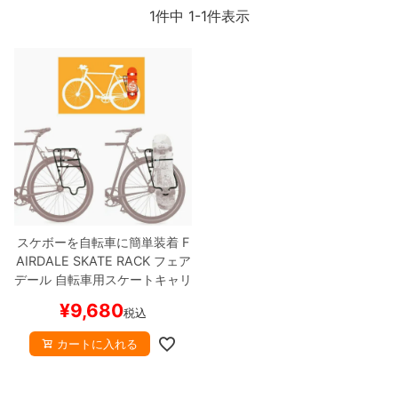
ボーンズ STF（エスティーエフ）
1
件中
1
-
1
件表示
スケートパーク情報
特定商取引法に基づく表記
7.9inch
8.0inch
58mm
25cm
ボルト
ショーツ
パウエルペラルタ DF（ドラゴンフォーミュ
ラ）
8.0inch
8.1inch
59mm
25.5cm
パーツ・その他
長袖ボタンシャツ
ソフトウィール（クルーザー）
8.1inch
8.2inch
60mm
26cm
足回りセット（トラック・ウィールセット）
7分袖シャツ・ラグラン
8.2inch
8.3inch
62mm
26.5cm
ヘルメット・パッド
半袖シャツ
8.3inch
8.4inch
63mm
27cm
練習用アイテム（初心者におすすめ）
キャップ
スケボーを自転車に簡単装着
F
8.4inch
8.5inch
64mm
27.5cm
AIRDALE SKATE RACK
フェア
スケートケース・バッグ
ソックス
デール
自転車用スケートキャリ
ア
PANNIER SKATERACK
スケ
8.5inch
8.6inch
65mm
28cm
¥
9,680
メディア（雑誌・DVD・CD）
アンダーウエア
税込
ートボード スケボー
カートに入れる
8.6inch
8.7inch
70mm
28.5cm
サイズの測り方
8.7inch
8.8inch
72mm
29cm