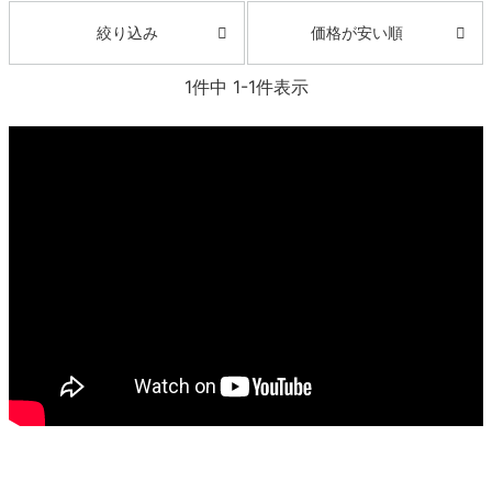
価格が安い順
絞り込み
8.8inch
8.9inch
75mm
29.5cm
1
件中
1
-
1
件表示
8.9inch
9.0inch以上
110mm
30cm
9.0inch以上
シェイプデッキ
高性能デッキ