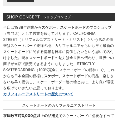
SHOP CONCEPT
ショップコンセプト
当店は1988年創業から
スケボー、スケートボード
のプロショップ
（専門店）として営業を続けております。CALIFORNIA
STREET（カリフォルニアストリート・カリスト）という店名の由
来はスケートボード発祥の地、カリフォルニアからいち早く最新の
スケートボードに関する情報を日本に提供したいという思いで名付
けました。現在スケートボードの魅力は全世界へ伝わり、世界中の
商品が当店で販売できるようになりました。STRICTLY
SKATEBOARDING（100%完全にスケートボードの精神）で、これ
からも日本全国の皆様に
スケボー、スケートボード
の商品、楽しさ
をいち早く提供し、スケートボーダー達の輪と共に、より良い環境
を広げていきたいと思っております。
カリフォルニアストリートの歴史について
スケートボードのカリフォルニアストリート
在庫数常時3,000点以上の品揃え
でスケートボードに必要なすべて