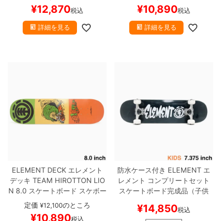
¥
12,870
¥
10,890
税込
税込
詳細を見る
詳細を見る
ELEMENT DECK
エレメント
防水ケース付き
ELEMENT
エ
デッキ
TEAM
HIROTTON LIO
レメント
コンプリートセット
N 8.0
スケートボード スケボー
スケートボード完成品（子供
用）
SCRIPT BLACK PLY 7.37
定価
のところ
¥
12,100
¥
14,850
税込
5
スケートボード スケボー
¥
10,890
税込