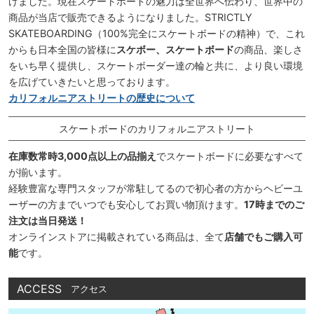
けました。現在スケートボードの魅力は全世界へ伝わり、世界中の
商品が当店で販売できるようになりました。STRICTLY
SKATEBOARDING（100%完全にスケートボードの精神）で、これ
からも日本全国の皆様に
スケボー、スケートボード
の商品、楽しさ
をいち早く提供し、スケートボーダー達の輪と共に、より良い環境
を広げていきたいと思っております。
カリフォルニアストリートの歴史について
スケートボードのカリフォルニアストリート
在庫数常時3,000点以上の品揃え
でスケートボードに必要なすべて
が揃います。
経験豊富な専門スタッフが常駐してるので初心者の方からヘビーユ
ーザーの方までいつでも安心してお買い物頂けます。
17時までのご
注文は当日発送！
オンラインストアに掲載されている商品は、全て
店舗でもご購入可
能
です。
ACCESS
アクセス