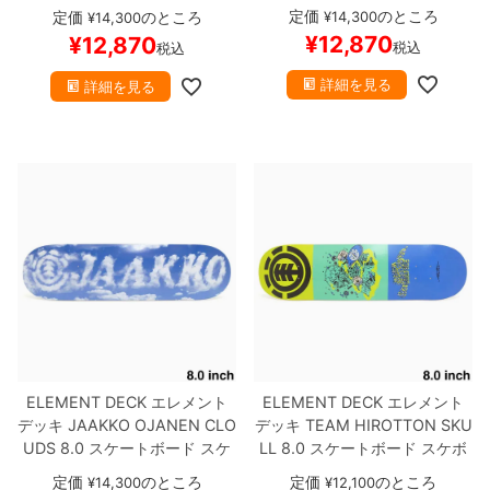
ド スケボー
定価
のところ
¥
14,300
定価
のところ
¥
14,300
¥
12,870
¥
12,870
税込
8.8inch
8.9inch
75mm
29.5cm
税込
詳細を見る
詳細を見る
8.9inch
9.0inch以上
110mm
30cm
9.0inch以上
シェイプデッキ
高性能デッキ
ELEMENT DECK
エレメント
ELEMENT DECK
エレメント
デッキ
JAAKKO OJANEN
CLO
デッキ
TEAM
HIROTTON SKU
UDS 8.0
スケートボード スケ
LL 8.0
スケートボード スケボ
ボー
ー
定価
のところ
定価
のところ
¥
14,300
¥
12,100