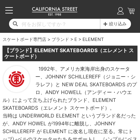
子供用デッキ
7.0inch以下
50mm
20cm
17時までのご注文は当日発送！
17時までのご注文は当日発送！
17時までのご注文は当日発送！
17時までのご注文は当日発送！
17時までのご注文は当日発送！
17時までのご注文は当日発送！
17時までのご注文は当日発送！
17時までのご注文は当日発送！
17時までのご注文は当日発送！
絞り込み
11,000円以上で送料無料！
11,000円以上で送料無料！
11,000円以上で送料無料！
11,000円以上で送料無料！
11,000円以上で送料無料！
11,000円以上で送料無料！
11,000円以上で送料無料！
11,000円以上で送料無料！
11,000円以上で送料無料！
スケートボード専門店
7.0inch以下
7.2inch
51mm
21cm
毎月1日はポイント5倍！10日と20日は3倍！
毎月1日はポイント5倍！10日と20日は3倍！
毎月1日はポイント5倍！10日と20日は3倍！
毎月1日はポイント5倍！10日と20日は3倍！
毎月1日はポイント5倍！10日と20日は3倍！
毎月1日はポイント5倍！10日と20日は3倍！
毎月1日はポイント5倍！10日と20日は3倍！
毎月1日はポイント5倍！10日と20日は3倍！
毎月1日はポイント5倍！10日と20日は3倍！
ブランド
E
ELEMENT
【ブランド】ELEMENT SKATEBOARDS（エレメント ス
デッキ新着一覧
トラック新着一覧
ウィール新着一覧
シューズ新着一覧
最新ブログ一覧
初心者の方へ
店舗情報
コンプリートセット（完成品）
Tシャツ
7.2inch
7.3inch
52mm
22cm
ケートボード）
1992年、アメリカ東海岸出身のスケータ
デッキブランド一覧（全てのデッキ）
トラックブランド一覧（全てのトラック）
ウィールブランド一覧（全てのウィール）
シューズブランド一覧
カテゴリー
商品情報
ショップライダー紹介
7.3inch
7.5inch
53mm
22.5cm
デッキ
ロングスリーブTシャツ
ー、JOHNNY SCHILLEREFF（ジョニー・シ
ラレフ）と NEW DEAL SKATEBOARDS のプ
サイズからデッキを選ぶ
適合デッキサイズから選ぶ
ウィールをサイズから選ぶ
シューズをサイズから選ぶ
徹底解析
スタッフ紹介
7.5inch
7.6inch
54mm
23cm
トラック
ジャケット
ロ、ANDY HOWELL（アンディー・ハウエ
ル）によって立ち上げられたブランド、ELEMENT
スピットファイヤー F4（フォーミュラフォ
サンダル
スタッフおすすめアイテム
カリフォルニアストリートの歴史
7.6inch
7.7inch
55mm
23.5cm
ウィール
パーカー
SKATEBOARDS（エレメント スケートボード）。
ー）
当時は UNDERWORLD ELEMENT というブランド名だった
インソール
ブランド紹介
求人情報
7.7inch
7.8inch
56mm
24cm
ベアリング
トレーナー・セーター
が、ANDY HOWEL が1994年に離脱し、JOHNNY
ボーンズ XF（エックスフォーミュラ）
SCHILLEREFF が ELEMENT に改名し現在に至る。常にト
シューレース・その他
INFO
プライバシーポリシー
7.8inch
7.9inch
57mm
24.5cm
デッキテープ
パンツ
ップレベルのスケーターたちをサポートし、シンプルにベス