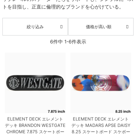
ボーンズ STF（エスティーエフ）
トを目指し、正直に倫理的なブランドを心がけている。
スケートパーク情報
特定商取引法に基づく表記
7.9inch
8.0inch
58mm
25cm
ボルト
ショーツ
パウエルペラルタ DF（ドラゴンフォーミュ
ラ）
8.0inch
8.1inch
59mm
25.5cm
価格が高い順
絞り込み
パーツ・その他
長袖ボタンシャツ
ソフトウィール（クルーザー）
6
件中
1
-
6
件表示
8.1inch
8.2inch
60mm
26cm
足回りセット（トラック・ウィールセット）
7分袖シャツ・ラグラン
8.2inch
8.3inch
62mm
26.5cm
ヘルメット・パッド
半袖シャツ
8.3inch
8.4inch
63mm
27cm
練習用アイテム（初心者におすすめ）
キャップ
8.4inch
8.5inch
64mm
27.5cm
スケートケース・バッグ
ソックス
8.5inch
8.6inch
65mm
28cm
メディア（雑誌・DVD・CD）
アンダーウエア
ELEMENT DECK
エレメント
ELEMENT DECK
エレメント
8.6inch
8.7inch
70mm
28.5cm
サイズの測り方
デッキ
BRANDON WESTGATE
デッキ
MADARS APSE
DAISY
CHROME 7.875
スケートボー
8.25
スケートボード スケボー
8.7inch
8.8inch
72mm
29cm