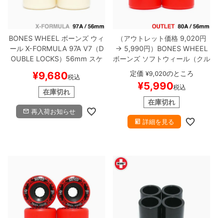
BONES WHEEL
ボーンズ
ウィ
（アウトレット価格 9,020円
ール
X-FORMULA 97A V7（D
→ 5,990円）
BONES WHEEL
OUBLE LOCKS）
56mm
スケ
ボーンズ
ソフトウィール（クル
ートボード スケボー
ーザー）
ATF ROUGH RIDERS
定価
のところ
¥
9,680
¥
9,020
税込
RUNNERS（80A）
赤 56mm
¥
5,990
税込
在庫処分
スケートボード スケ
在庫切れ
ボー
在庫切れ
再入荷お知らせ
詳細を見る