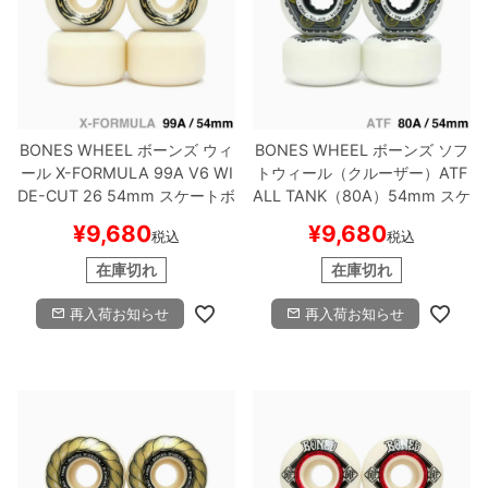
8.8inch
8.9inch
75mm
29.5cm
8.9inch
9.0inch以上
110mm
30cm
BONES WHEEL
ボーンズ
ウィ
BONES WHEEL
ボーンズ
ソフ
9.0inch以上
ール
X-FORMULA 99A V6 WI
トウィール（クルーザー）
ATF
DE-CUT 26
54mm
スケートボ
ALL TANK（80A）
54mm
スケ
シェイプデッキ
ード スケボー
ートボード スケボー
¥
9,680
¥
9,680
税込
税込
在庫切れ
在庫切れ
高性能デッキ
再入荷お知らせ
再入荷お知らせ