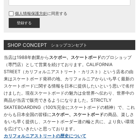
(
必
個人情報保護方針
に同意する
須
)
SHOP CONCEPT
ショップコンセプト
当店は1988年創業から
スケボー、スケートボード
のプロショップ
（専門店）として営業を続けております。CALIFORNIA
STREET（カリフォルニアストリート・カリスト）という店名の由
来はスケートボード発祥の地、カリフォルニアからいち早く最新の
スケートボードに関する情報を日本に提供したいという思いで名付
けました。現在スケートボードの魅力は全世界へ伝わり、世界中の
商品が当店で販売できるようになりました。STRICTLY
SKATEBOARDING（100%完全にスケートボードの精神）で、これ
からも日本全国の皆様に
スケボー、スケートボード
の商品、楽しさ
をいち早く提供し、スケートボーダー達の輪と共に、より良い環境
を広げていきたいと思っております。
カリフォルニアストリートの歴史について