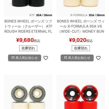
BONES WHEEL
ボーンズ
ソフ
BONES WHEEL
ボーンズ
ウィ
トウィール（クルーザー）
ATF
ール
X-FORMULA 95A V6
ROUGH RIDERS
ETERNAL FL
（WIDE-CUT）
MONEY BUN
AME（80A）
黒 56mm
スケー
NY
56mm
スケートボード ス
¥
9,680
¥
9,020
税込
税込
トボード スケボー
ケボー
在庫切れ
在庫切れ
再入荷お知らせ
再入荷お知らせ