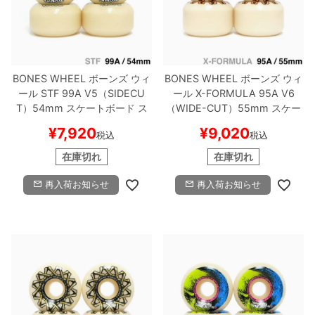
BONES WHEEL
ボーンズ
ウィ
BONES WHEEL
ボーンズ
ウィ
ール
STF 99A V5（SIDECU
ール
X-FORMULA 95A V6
T）
54mm
スケートボード ス
（WIDE-CUT）
55mm
スケー
ケボー
トボード スケボー
¥
7,920
¥
9,020
税込
税込
在庫切れ
在庫切れ
再入荷お知らせ
再入荷お知らせ