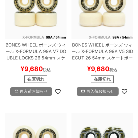
ボーンズ STF（エスティーエフ）
スケートパーク情報
特定商取引法に基づく表記
7.9inch
8.0inch
58mm
25cm
ボルト
ショーツ
パウエルペラルタ DF（ドラゴンフォーミュ
ラ）
8.0inch
8.1inch
59mm
25.5cm
パーツ・その他
長袖ボタンシャツ
ソフトウィール（クルーザー）
8.1inch
8.2inch
60mm
26cm
足回りセット（トラック・ウィールセット）
7分袖シャツ・ラグラン
BONES WHEEL
ボーンズ
ウィ
BONES WHEEL
ボーンズ
ウィ
ール
X-FORMULA 99A V7 DO
ール
X-FORMULA 99A V5 SID
UBLE LOCKS 26
54mm
スケ
ECUT 26
54mm
スケートボー
8.2inch
8.3inch
62mm
26.5cm
ヘルメット・パッド
半袖シャツ
ートボード スケボー
ド スケボー
¥
9,680
¥
9,680
税込
税込
8.3inch
8.4inch
63mm
27cm
練習用アイテム（初心者におすすめ）
キャップ
在庫切れ
在庫切れ
8.4inch
8.5inch
64mm
27.5cm
再入荷お知らせ
再入荷お知らせ
スケートケース・バッグ
ソックス
8.5inch
8.6inch
65mm
28cm
メディア（雑誌・DVD・CD）
アンダーウエア
8.6inch
8.7inch
70mm
28.5cm
サイズの測り方
8.7inch
8.8inch
72mm
29cm