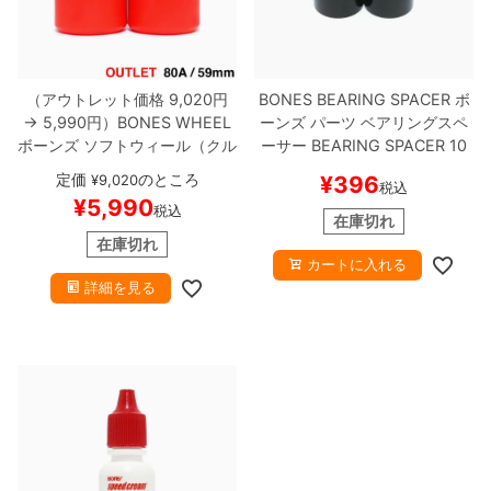
（アウトレット価格 9,020円
BONES BEARING SPACER
ボ
→ 5,990円）
BONES WHEEL
ーンズ
パーツ
ベアリングスペ
ボーンズ
ソフトウィール（クル
ーサー
BEARING SPACER 10
ーザー）
ATF ROUGH RIDERS
mm
スケートボード スケボー
定価
のところ
¥
9,020
¥
396
税込
RUNNERS（80A）
赤 59mm
¥
5,990
税込
在庫処分
スケートボード スケ
在庫切れ
ボー
在庫切れ
カートに入れる
詳細を見る