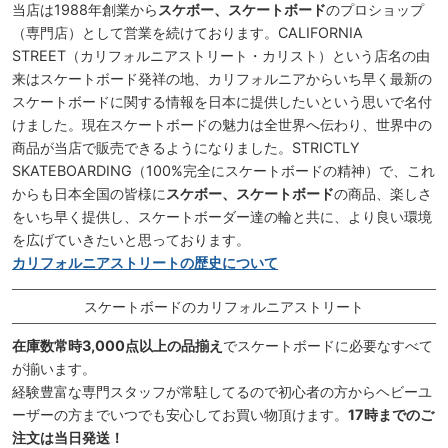
当店は1988年創業から
スケボー、スケートボード
のプロショップ
（専門店）として営業を続けております。CALIFORNIA
STREET（カリフォルニアストリート・カリスト）という店名の由
来はスケートボード発祥の地、カリフォルニアからいち早く最新の
スケートボードに関する情報を日本に提供したいという思いで名付
けました。現在スケートボードの魅力は全世界へ伝わり、世界中の
商品が当店で販売できるようになりました。STRICTLY
SKATEBOARDING（100%完全にスケートボードの精神）で、これ
からも日本全国の皆様に
スケボー、スケートボード
の商品、楽しさ
をいち早く提供し、スケートボーダー達の輪と共に、より良い環境
を広げていきたいと思っております。
カリフォルニアストリートの歴史について
スケートボードのカリフォルニアストリート
在庫数常時3,000点以上の品揃え
でスケートボードに必要なすべて
が揃います。
経験豊富な専門スタッフが常駐してるので初心者の方からヘビーユ
ーザーの方までいつでも安心してお買い物頂けます。
17時までのご
注文は当日発送！