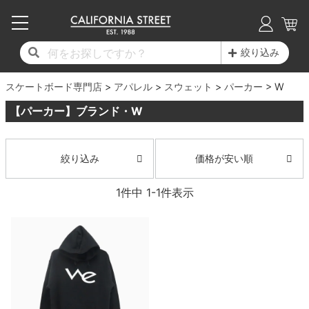
子供用デッキ
7.0inch以下
50mm
20cm
17時までのご注文は当日発送！
17時までのご注文は当日発送！
17時までのご注文は当日発送！
17時までのご注文は当日発送！
17時までのご注文は当日発送！
17時までのご注文は当日発送！
17時までのご注文は当日発送！
17時までのご注文は当日発送！
17時までのご注文は当日発送！
絞り込み
11,000円以上で送料無料！
11,000円以上で送料無料！
11,000円以上で送料無料！
11,000円以上で送料無料！
11,000円以上で送料無料！
11,000円以上で送料無料！
11,000円以上で送料無料！
11,000円以上で送料無料！
11,000円以上で送料無料！
スケートボード専門店
7.0inch以下
7.2inch
51mm
21cm
毎月1日はポイント5倍！10日と20日は3倍！
毎月1日はポイント5倍！10日と20日は3倍！
毎月1日はポイント5倍！10日と20日は3倍！
毎月1日はポイント5倍！10日と20日は3倍！
毎月1日はポイント5倍！10日と20日は3倍！
毎月1日はポイント5倍！10日と20日は3倍！
毎月1日はポイント5倍！10日と20日は3倍！
毎月1日はポイント5倍！10日と20日は3倍！
毎月1日はポイント5倍！10日と20日は3倍！
アパレル
スウェット
パーカー
W
【パーカー】ブランド・W
デッキ新着一覧
トラック新着一覧
ウィール新着一覧
シューズ新着一覧
最新ブログ一覧
初心者の方へ
店舗情報
コンプリートセット（完成品）
Tシャツ
7.2inch
7.3inch
52mm
22cm
デッキブランド一覧（全てのデッキ）
トラックブランド一覧（全てのトラック）
ウィールブランド一覧（全てのウィール）
シューズブランド一覧
カテゴリー
商品情報
ショップライダー紹介
7.3inch
7.5inch
53mm
22.5cm
デッキ
ロングスリーブTシャツ
価格が安い順
絞り込み
サイズからデッキを選ぶ
適合デッキサイズから選ぶ
ウィールをサイズから選ぶ
シューズをサイズから選ぶ
徹底解析
スタッフ紹介
1
件中
1
-
1
件表示
7.5inch
7.6inch
54mm
23cm
トラック
ジャケット
スピットファイヤー F4（フォーミュラフォ
サンダル
スタッフおすすめアイテム
カリフォルニアストリートの歴史
7.6inch
7.7inch
55mm
23.5cm
ウィール
パーカー
ー）
インソール
ブランド紹介
求人情報
7.7inch
7.8inch
56mm
24cm
ベアリング
トレーナー・セーター
ボーンズ XF（エックスフォーミュラ）
シューレース・その他
INFO
プライバシーポリシー
7.8inch
7.9inch
57mm
24.5cm
デッキテープ
パンツ