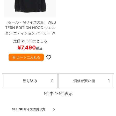
ボーンズ STF（エスティーエフ）
スケートパーク情報
特定商取引法に基づく表記
7.9inch
8.0inch
58mm
25cm
ボルト
ショーツ
パウエルペラルタ DF（ドラゴンフォーミュ
ラ）
（セール・Mサイズのみ）
WES
8.0inch
8.1inch
59mm
25.5cm
パーツ・その他
長袖ボタンシャツ
TERN EDITION HOOD
ウエス
タン エディション
パーカー
W
ソフトウィール（クルーザー）
8.1inch
8.2inch
60mm
26cm
足回りセット（トラック・ウィールセット）
7分袖シャツ・ラグラン
E OG
BLACK
スケートボード
定価
のところ
¥
9,350
スケボー
¥
7,490
8.2inch
8.3inch
62mm
26.5cm
税込
ヘルメット・パッド
半袖シャツ
カートに入れる
8.3inch
8.4inch
63mm
27cm
練習用アイテム（初心者におすすめ）
キャップ
8.4inch
8.5inch
64mm
27.5cm
スケートケース・バッグ
ソックス
価格が安い順
絞り込み
8.5inch
8.6inch
65mm
28cm
メディア（雑誌・DVD・CD）
アンダーウエア
1
件中
1
-
1
件表示
8.6inch
8.7inch
70mm
28.5cm
サイズの測り方
SIZING
サイズの測り方
8.7inch
8.8inch
72mm
29cm