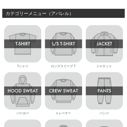
8.8inch
8.9inch
75mm
29.5cm
カテゴリーメニュー（アパレル）
8.9inch
9.0inch以上
110mm
30cm
9.0inch以上
シェイプデッキ
Tシャツ
ロングスリーブ T
ジャケット
高性能デッキ
パーカー
トレーナー
パンツ