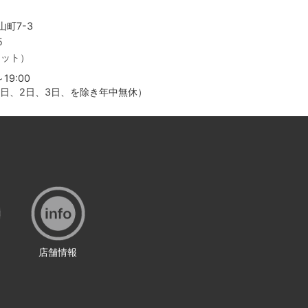
町7-3
5
ャット）
19:00
月1日、2日、3日、を除き年中無休）
店舗情報