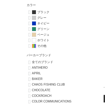
ボーンズ STF（エスティーエフ）
シューレース・その他
INFO
プライバシーポリシー
デッキテープ
パンツ
カラー
7.9inch
8.0inch
58mm
25cm
パウエルペラルタ DF（ドラゴンフォーミュラ）
スケートパーク情報
特定商取引法に基づく表記
ブラック
ボルト
ショーツ
グレー
8.0inch
8.1inch
59mm
25.5cm
ソフトウィール（クルーザー）
ネイビー
パーツ・その他
長袖ボタンシャツ
グリーン
8.1inch
8.2inch
60mm
26cm
ベージュ
足回りセット（トラック・ウィールセット）
7分袖シャツ・ラグラン
ホワイト
8.2inch
8.3inch
62mm
26.5cm
その他
ヘルメット・パッド
半袖シャツ
パーカーブランド
8.3inch
8.4inch
63mm
27cm
練習用アイテム（初心者におすすめ）
キャップ
全てのブランド
8.4inch
8.5inch
64mm
27.5cm
ANTIHERO
APRIL
スケートケース・バッグ
ソックス
BAKER
8.5inch
8.6inch
65mm
28cm
CHAOS FISHING CLUB
メディア（雑誌・DVD・CD）
アンダーウエア
CHOCOLATE
8.6inch
8.7inch
70mm
28.5cm
COCKROACH
サイズの測り方
COLOR COMMUNICATIONS
8.7inch
8.8inch
72mm
29cm