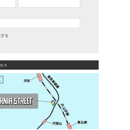
意する
セス
く