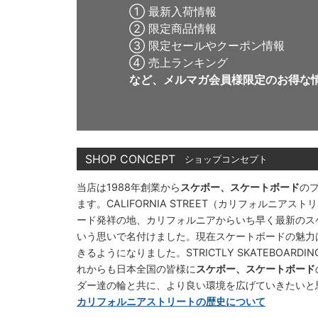
① 最新入荷情報
② 限定商品情報
③ 限定セールやクーポン情報
④ 売上ランキング
など、メルマガ会員様限定の
お得な
SHOP CONCEPT
ショップコンセプト
当店は1988年創業から
スケボー、スケートボード
の
ます。CALIFORNIA STREET（カリフォルニ
ード発祥の地、カリフォルニアからいち早く最新のス
いう思いで名付けました。現在スケートボードの魅力
きるようになりました。STRICTLY SKATEBOAR
れからも日本全国の皆様に
スケボー、スケートボード
ダー達の輪と共に、より良い環境を広げていきたいと
カリフォルニアストリートの歴史について