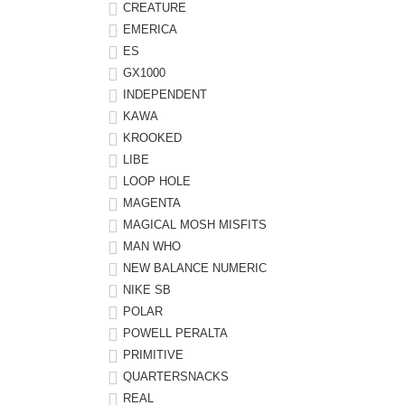
CREATURE
EMERICA
8.8inch
8.9inch
75mm
29.5cm
ES
GX1000
8.9inch
9.0inch以上
110mm
30cm
INDEPENDENT
KAWA
9.0inch以上
KROOKED
LIBE
シェイプデッキ
LOOP HOLE
MAGENTA
高性能デッキ
MAGICAL MOSH MISFITS
MAN WHO
NEW BALANCE NUMERIC
NIKE SB
POLAR
POWELL PERALTA
PRIMITIVE
QUARTERSNACKS
REAL