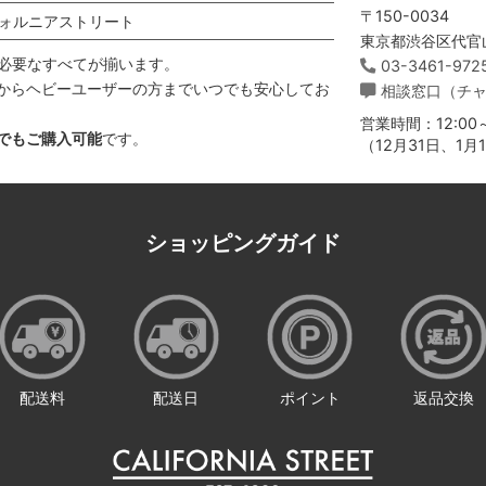
〒150-0034
ォルニアストリート
東京都渋谷区代官山
必要なすべてが揃います。
03-3461-972
からヘビーユーザーの方までいつでも安心してお
相談窓口（チ
営業時間：12:00～
でもご購入可能
です。
（12月31日、1
ショッピングガイド
配送料
配送日
ポイント
返品交換