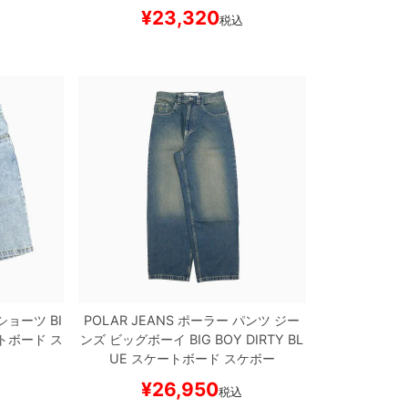
¥
23,320
込
税込
ショーツ
BI
POLAR JEANS
ポーラー
パンツ ジー
トボード ス
ンズ ビッグボーイ
BIG BOY
DIRTY BL
UE
スケートボード スケボー
¥
26,950
込
税込