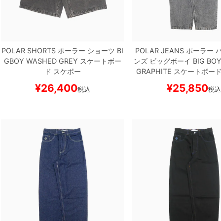
POLAR SHORTS
ポーラー
ショーツ
BI
POLAR JEANS
ポーラー
パ
GBOY
WASHED GREY
スケートボー
ンズ ビッグボーイ
BIG BO
ド スケボー
GRAPHITE
スケートボード
¥
26,400
¥
25,850
税込
税込