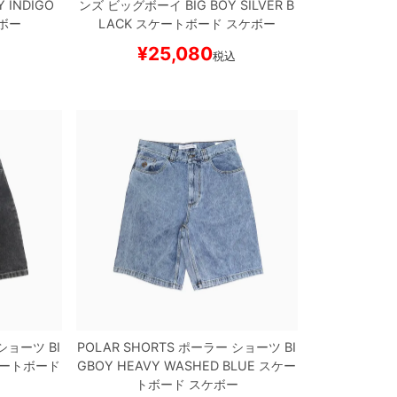
Y
INDIGO
ンズ ビッグボーイ
BIG BOY
SILVER B
ボー
LACK
スケートボード スケボー
¥
25,080
込
税込
ショーツ
BI
POLAR SHORTS
ポーラー
ショーツ
BI
ートボード
GBOY
HEAVY WASHED BLUE
スケー
トボード スケボー