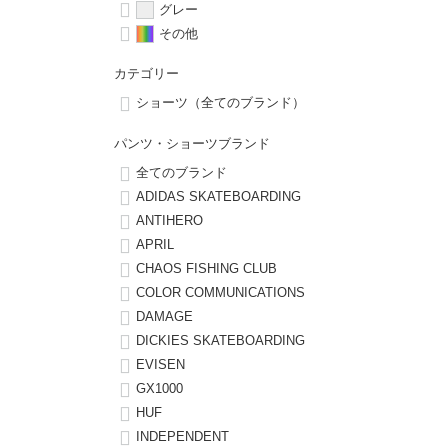
グレー
その他
8.8inch
8.9inch
75mm
29.5cm
カテゴリー
8.9inch
9.0inch以上
110mm
30cm
ショーツ（全てのブランド）
パンツ・ショーツブランド
9.0inch以上
全てのブランド
ADIDAS SKATEBOARDING
シェイプデッキ
ANTIHERO
APRIL
高性能デッキ
CHAOS FISHING CLUB
COLOR COMMUNICATIONS
DAMAGE
DICKIES SKATEBOARDING
EVISEN
GX1000
HUF
INDEPENDENT