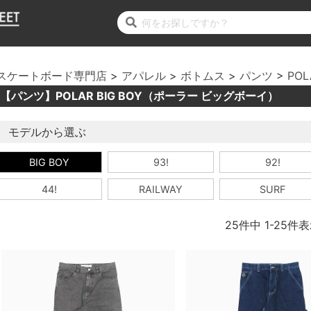
スケートボード専門店
アパレル
ボトムス
パンツ
POL
【パンツ】POLAR BIG BOY（ポーラー ビッグボーイ）
モデルから選ぶ
BIG BOY
93!
92!
44!
RAILWAY
SURF
25
件中
1
-
25
件表