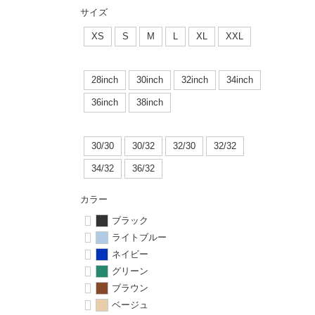
ボーンズ STF（エスティーエフ）
シューレース・その他
INFO
プライバシーポリシー
デッキテープ
パンツ
サイズ
7.9inch
8.0inch
58mm
25cm
パウエルペラルタ DF（ドラゴンフォーミュラ）
スケートパーク情報
特定商取引法に基づく表記
XS
S
M
L
XL
XXL
ボルト
ショーツ
8.0inch
8.1inch
59mm
25.5cm
ソフトウィール（クルーザー）
パーツ・その他
長袖ボタンシャツ
28inch
30inch
32inch
34inch
8.1inch
8.2inch
60mm
26cm
36inch
38inch
足回りセット（トラック・ウィールセット）
7分袖シャツ・ラグラン
8.2inch
8.3inch
62mm
26.5cm
30/30
30/32
32/30
32/32
ヘルメット・パッド
半袖シャツ
8.3inch
8.4inch
63mm
27cm
34/32
36/32
練習用アイテム（初心者におすすめ）
キャップ
カラー
8.4inch
8.5inch
64mm
27.5cm
ブラック
スケートケース・バッグ
ソックス
ライトブルー
8.5inch
8.6inch
65mm
28cm
ネイビー
メディア（雑誌・DVD・CD）
アンダーウエア
グリーン
8.6inch
8.7inch
70mm
28.5cm
ブラウン
サイズの測り方
ベージュ
8.7inch
8.8inch
72mm
29cm