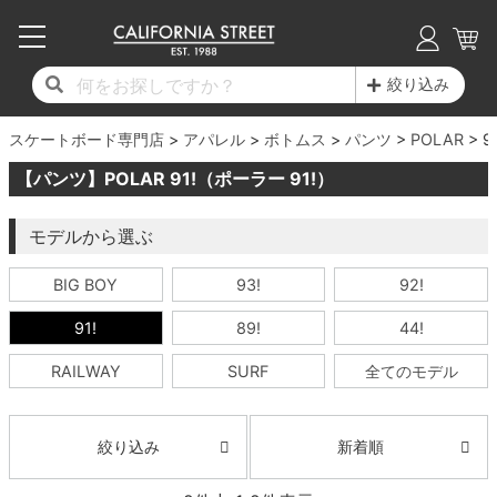
子供用デッキ
7.0inch以下
50mm
20cm
17時までのご注文は当日発送！
17時までのご注文は当日発送！
17時までのご注文は当日発送！
17時までのご注文は当日発送！
17時までのご注文は当日発送！
17時までのご注文は当日発送！
17時までのご注文は当日発送！
17時までのご注文は当日発送！
17時までのご注文は当日発送！
絞り込み
11,000円以上で送料無料！
11,000円以上で送料無料！
11,000円以上で送料無料！
11,000円以上で送料無料！
11,000円以上で送料無料！
11,000円以上で送料無料！
11,000円以上で送料無料！
11,000円以上で送料無料！
11,000円以上で送料無料！
スケートボード専門店
7.0inch以下
7.2inch
51mm
21cm
毎月1日はポイント5倍！10日と20日は3倍！
毎月1日はポイント5倍！10日と20日は3倍！
毎月1日はポイント5倍！10日と20日は3倍！
毎月1日はポイント5倍！10日と20日は3倍！
毎月1日はポイント5倍！10日と20日は3倍！
毎月1日はポイント5倍！10日と20日は3倍！
毎月1日はポイント5倍！10日と20日は3倍！
毎月1日はポイント5倍！10日と20日は3倍！
毎月1日はポイント5倍！10日と20日は3倍！
アパレル
ボトムス
パンツ
POLAR
9
【パンツ】POLAR 91!（ポーラー 91!）
デッキ新着一覧
トラック新着一覧
ウィール新着一覧
シューズ新着一覧
最新ブログ一覧
初心者の方へ
店舗情報
コンプリートセット（完成品）
Tシャツ
7.2inch
7.3inch
52mm
22cm
モデルから選ぶ
デッキブランド一覧（全てのデッキ）
トラックブランド一覧（全てのトラック）
ウィールブランド一覧（全てのウィール）
シューズブランド一覧
カテゴリー
商品情報
ショップライダー紹介
7.3inch
7.5inch
53mm
22.5cm
デッキ
ロングスリーブTシャツ
BIG BOY
93!
92!
サイズからデッキを選ぶ
適合デッキサイズから選ぶ
ウィールをサイズから選ぶ
シューズをサイズから選ぶ
徹底解析
スタッフ紹介
7.5inch
7.6inch
54mm
23cm
トラック
ジャケット
91!
89!
44!
スピットファイヤー F4（フォーミュラフォ
サンダル
スタッフおすすめアイテム
カリフォルニアストリートの歴史
7.6inch
7.7inch
55mm
23.5cm
ウィール
パーカー
RAILWAY
SURF
全てのモデル
ー）
インソール
ブランド紹介
求人情報
7.7inch
7.8inch
56mm
24cm
ベアリング
トレーナー・セーター
新着順
ボーンズ XF（エックスフォーミュラ）
絞り込み
シューレース・その他
INFO
プライバシーポリシー
7.8inch
7.9inch
57mm
24.5cm
デッキテープ
パンツ