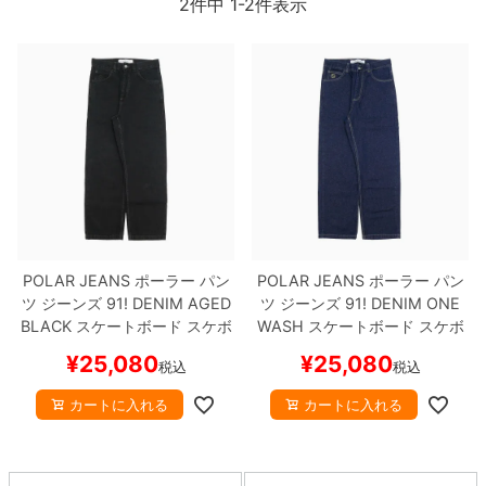
2
件中
1
-
2
件表示
ボーンズ STF（エスティーエフ）
スケートパーク情報
特定商取引法に基づく表記
7.9inch
8.0inch
58mm
25cm
ボルト
ショーツ
パウエルペラルタ DF（ドラゴンフォーミュ
ラ）
8.0inch
8.1inch
59mm
25.5cm
パーツ・その他
長袖ボタンシャツ
ソフトウィール（クルーザー）
8.1inch
8.2inch
60mm
26cm
足回りセット（トラック・ウィールセット）
7分袖シャツ・ラグラン
8.2inch
8.3inch
62mm
26.5cm
ヘルメット・パッド
半袖シャツ
8.3inch
8.4inch
63mm
27cm
練習用アイテム（初心者におすすめ）
キャップ
POLAR JEANS
ポーラー
パン
POLAR JEANS
ポーラー
パン
ツ ジーンズ
91! DENIM
AGED
ツ ジーンズ
91! DENIM
ONE
8.4inch
8.5inch
64mm
27.5cm
スケートケース・バッグ
ソックス
BLACK
スケートボード スケボ
WASH
スケートボード スケボ
ー
ー
¥
25,080
¥
25,080
税込
税込
8.5inch
8.6inch
65mm
28cm
メディア（雑誌・DVD・CD）
アンダーウエア
カートに入れる
カートに入れる
8.6inch
8.7inch
70mm
28.5cm
サイズの測り方
8.7inch
8.8inch
72mm
29cm