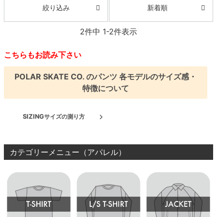
新着順
絞り込み
8.8inch
8.9inch
75mm
29.5cm
2
件中
1
-
2
件表示
8.9inch
9.0inch以上
110mm
30cm
こちらもお読み下さい
9.0inch以上
POLAR SKATE CO. のパンツ 各モデルのサイズ感・
特徴について
シェイプデッキ
SIZING
サイズの測り方
高性能デッキ
カテゴリーメニュー（アパレル）